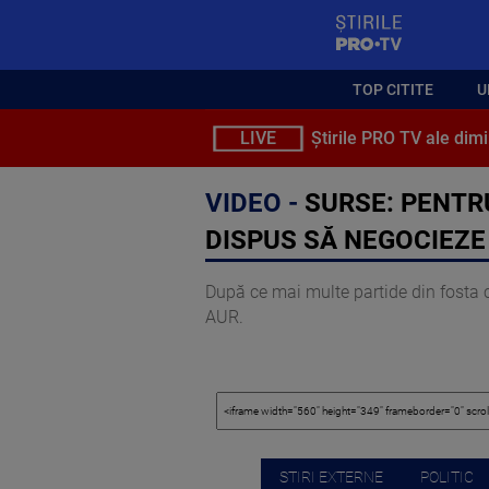
StirilePROTV
TOP CITITE
U
LIVE
Știrile PRO TV ale dimi
VIDEO -
SURSE: PENTR
DISPUS SĂ NEGOCIEZE
​După ce mai multe partide din fosta co
AUR.
STIRI EXTERNE
POLITIC