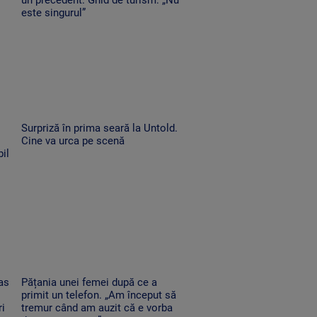
este singurul”
Surpriză în prima seară la Untold.
Cine va urca pe scenă
il
as
Pățania unei femei după ce a
primit un telefon. „Am început să
ri
tremur când am auzit că e vorba