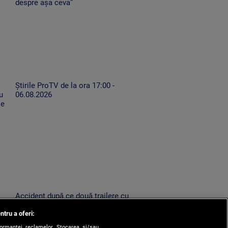
despre așa ceva”
Știrile ProTV de la ora 17:00 -
u
06.08.2026
se
Accident după ce două trailere cu
mașini au oprit pe drumul expres.
ntru a oferi:
Un TIR condus de un șofer neatent
le-a lovit
formanței reclamelor. Stocarea și/sau