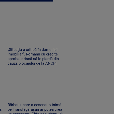
„Situația e critică în domeniul
imobiliar”. Românii cu credite
aprobate riscă să le piardă din
cauza blocajului de la ANCPI
Bărbatul care a desenat o inimă
a
pe Transfăgărășan ar putea crea
un precedent. Ghid de turism: „Nu