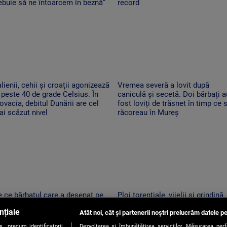
ebuie să ne întoarcem în beznă”
record
alienii, cehii și croații agonizează
Vremea severă a lovit după
 peste 40 de grade Celsius. În
caniculă și secetă. Doi bărbați a
ovacia, debitul Dunării are cel
fost loviți de trăsnet în timp ce 
i scăzut nivel
răcoreau în Mureș
 ce bărbatul care a desenat pe
Ploi torențiale, vijelii și grindină,
ânca de pe Transfăgărășan ar
după o nouă zi de foc. Zonele în
nțiale
tea fi primul amendat în Argeș
Atât noi, cât și partenerii noștri prelucrăm datele pe
care se schimbă vremea
ntru acest lucru
, precum identificatorii
Dezvoltarea și îmbunătățirea serviciilor. Măsurarea per