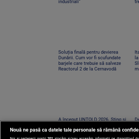
industriali”
tr
Soluția finală pentru devierea
It
Dunării. Cum vor fi scufundate
la
barjele care trebuie să salveze
Sl
Reactorul 2 de la Cernavodă
ma
A început UNTOLD 2026. Sting și
De
peste 200 de artiști urcă pe cele
st
Nouă ne pasă ca datele tale personale să rămână confide
nouă scene din Cluj-Napoca
pu
pe
Noi și partenerii noștri
201
stocăm și/sau accesăm informații pe dispozitivul dvs.