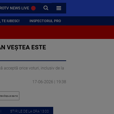
CAUTA
ROTV NEWS LIVE
TOATE CATEGORIILE
 TE IUBESC!
INSPECTORUL PRO
AN VEȘTEA ESTE
ă acceptă orice voturi, inclusiv de la
17-06-2026 | 19:38
I
STIRILE DE LA ORA 13:00