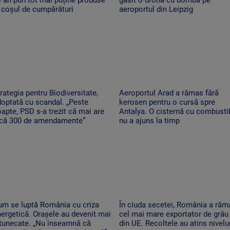
 coșul de cumpărături
aeroportul din Leipzig
rategia pentru Biodiversitate,
Aeroportul Arad a rămas fără
optată cu scandal. „Peste
kerosen pentru o cursă spre
apte, PSD s-a trezit că mai are
Antalya. O cisternă cu combustib
ncă 300 de amendamente”
nu a ajuns la timp
um se luptă România cu criza
În ciuda secetei, România a răm
ergetică. Orașele au devenit mai
cel mai mare exportator de grâu
ntunecate. „Nu înseamnă că
din UE. Recoltele au atins nivelu