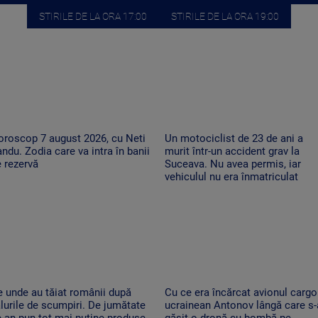
STIRILE DE LA ORA 17:00
STIRILE DE LA ORA 19:00
oroscop 7 august 2026, cu Neti
Un motociclist de 23 de ani a
ndu. Zodia care va intra în banii
murit într-un accident grav la
 rezervă
Suceava. Nu avea permis, iar
vehiculul nu era înmatriculat
 unde au tăiat românii după
Cu ce era încărcat avionul cargo
lurile de scumpiri. De jumătate
ucrainean Antonov lângă care s-
 an pun tot mai puține produse
găsit o dronă cu bombă pe