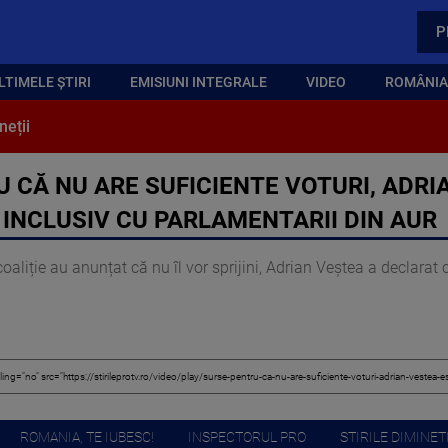
P
LTIMELE ȘTIRI
EMISIUNI INTEGRALE
VIDEO
ROMÂNIA,
neții
U CĂ NU ARE SUFICIENTE VOTURI, ADRI
 INCLUSIV CU PARLAMENTARII DIN AUR
aliție au anunțat că nu îl vor sprijini, Adrian Veștea a declarat c
ROMANIA, TE IUBESC!
INSPECTORUL PRO
STIRILE DIMINETI