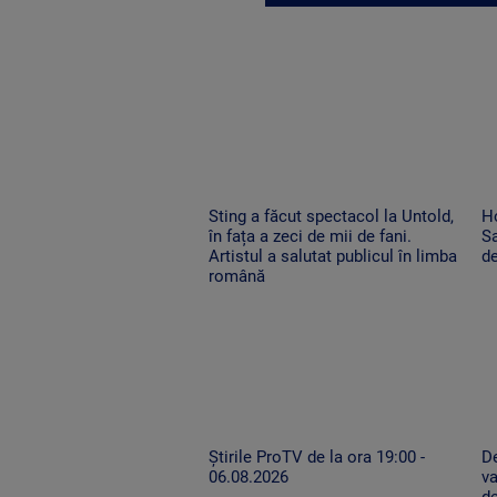
Sting a făcut spectacol la Untold,
H
în fața a zeci de mii de fani.
Sa
Artistul a salutat publicul în limba
de
română
Știrile ProTV de la ora 19:00 -
De
06.08.2026
va
de