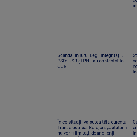
în
Scandal în jurul Legii Integrității.
St
PSD: USR și PNL au contestat la
ad
CCR
no
î
În ce situații va putea tăia curentul
C
Transelectrica. Bolojan: „Cetățenii
en
nu vor fi limitați, doar clienții
î