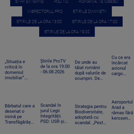
STIRI EXTERNE
POLITIC
ROMANIA, TE IUBESC!
INSPECTORUL PRO
STIRILE DIMINETII
STIRILE DE LA ORA 13:00
STIRILE DE LA ORA 17:00
STIRILE DE LA ORA 19:00
Cu ce era
Știrile ProTV
„Situația e
De unde au
încărcat
de la ora 19:00
critică în
tăiat românii
avionul
- 06.08.2026
domeniul
după valurile de
cargo
imobiliar”.
scumpiri. De
ucrainean
Românii cu
jumătate de an
Antonov
credite
pun tot mai
lângă care
aprobate riscă
puține produse
s-a găsit o
să le piardă din
în coșul de
dronă cu
Aeroportul
cauza
Scandal în
cumpărături
Bărbatul care a
bombă pe
Strategia pentru
Arad a
blocajului de la
jurul Legii
desenat o
aeroportul
Biodiversitate,
rămas fără
ANCPI
Integrității.
inimă pe
din Leipzig
adoptată cu
kerosen
PSD: USR și
Transfăgărășan
scandal. „Peste
pentru o
PNL au
ar putea crea
noapte, PSD s-a
cursă spre
contestat la
un precedent.
trezit că mai