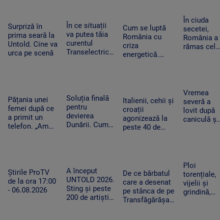
Antalya. O
CCR
Ghid de turism:
are încă 300 de
cisternă cu
„Nu este
amendamente”
combustibi
În ciuda
singurul”
În ce situații
Surpriză în
nu a ajuns
Cum se luptă
secetei,
va putea tăia
prima seară la
la timp
România cu
România a
curentul
Untold. Cine va
criza
rămas cel
Transelectrica.
urca pe scenă
energetică.
mai mare
Bolojan:
Orașele au
exportator
„Cetățenii nu
devenit mai
de grâu din
vor fi limitați,
întunecate. „Nu
UE.
doar clienții
înseamnă că
Recoltele
Vremea
industriali”
Soluția finală
trebuie să ne
Pățania unei
au atins
Italienii, cehii și
severă a
pentru
întoarcem în
femei după ce
niveluri
croații
lovit după
devierea
beznă”
a primit un
record
agonizează la
caniculă și
Dunării. Cum
telefon. „Am
peste 40 de
secetă. Do
vor fi
început să
grade Celsius.
bărbați au
scufundate
tremur când
În Slovacia,
fost loviți
barjele care
am auzit că e
debitul Dunării
de trăsnet
trebuie să
vorba despre
are cel mai
în timp ce
Ploi
salveze
așa ceva”
A început
scăzut nivel
Știrile ProTV
se răcorea
De ce bărbatul
torențiale,
Reactorul 2 de
UNTOLD 2026.
de la ora 17:00
în Mureș
care a desenat
vijelii și
la Cernavodă
Sting și peste
- 06.08.2026
pe stânca de pe
grindină,
200 de artiști
Transfăgărășan
după o
urcă pe cele
ar putea fi
nouă zi de
nouă scene
primul amendat
foc. Zonel