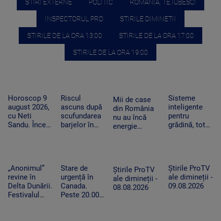
STIRI EXTERNE
POLITIC
ROMANIA, TE IUBESC!
INSPECTORUL PRO
STIRILE DIMINETII
STIRILE DE LA ORA 13:00
STIRILE DE LA ORA 17:00
STIRILE DE LA ORA 19:00
Horoscop 9
Riscul
Sisteme
Mii de case
august 2026,
ascuns după
inteligente
din România
cu Neti
scufundarea
pentru
nu au încă
Sandu. Încep
barjelor în
grădină, tot
energie
să vină bani
Dunăre. Ce
mai căutate
electrică.
în cont
au constatat
pe fondul
Cum ajung
specialiștii în
secetei. Cât
panourile
timpul
costă și cum
fotovoltaice
„Anonimul”
Stare de
Știrile ProTV
operațiunii
funcționează
Știrile ProTV
în cătunele
revine în
urgență în
ale dimineții -
de la
ale dimineții -
izolate
Delta Dunării.
Canada.
09.08.2026
Cernavodă
08.08.2026
Festivalul
Peste 20.000
aduce filme
de persoane
independente
au fost