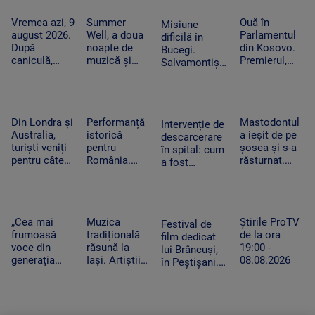
și proiecții
evacuate din
sub cerul
calea
Vremea azi, 9
Summer
Ouă în
Misiune
liber
flăcărilor
august 2026.
Well, a doua
Parlamentul
dificilă în
După
noapte de
din Kosovo.
Bucegi.
caniculă,
muzică și
Premierul,
Salvamontiștii
revin ploile în
distracție la
atacat de o
au folosit în
mai multe
Buftea. Nick
femeie-
premieră un
regiuni
Cave, cap de
politician din
sistem
afiș în ultima
opoziție în
special pentru
Din Londra și
Performanță
Mastodontul
seară
timpul
Intervenție de
doi alpiniști
Australia,
istorică
a ieșit de pe
negocierilor
descarcerare
blocați pe
turiști veniți
pentru
șosea și s-a
politice
în spital: cum
stâncă
pentru câteva
România.
răsturnat.
a fost
minute de
Elevii români
Pompierii au
dezasamblat
întuneric.
au obținut
intervenit de
un tocător
Evenimentul
opt medalii
urgență
pentru a
astronomic
la Olimpiada
pentru a
elibera mâna
„Cea mai
Muzica
Știrile ProTV
al deceniului
de Inteligență
preveni un
Festival de
unui băiețel
frumoasă
tradițională
de la ora
Artificială
incendiu
film dedicat
din Reghin
voce din
răsună la
19:00 -
lui Brâncuși,
generația
Iași. Artiștii
08.08.2026
în Peștișani.
curentă”.
au adus pe
Organizatorul
Fanii Lewis
scenă
a dezvăluit
Capaldi, în
instrumente
temele
extaz după
vechi
următoarelor