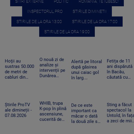
STIRI EXTERNE
POLITIC
ROMANIA, TE IUBESC!
INSPECTORUL PRO
STIRILE DIMINETII
STIRILE DE LA ORA 13:00
STIRILE DE LA ORA 17:00
STIRILE DE LA ORA 19:00
O nouă zi de
Fetița de 11
Hoţii au
Alertă pe litoral
analize și
ani dispărută
sustras 50.000
după găsirea
intervenții pe
în Bacău,
de metri de
unui caiac gol
Dunărea
căutată cu
cabluri din
în larg.
Veche, la
elicopterul.
parcuri de
Proprietarul a
Izvoarele
Operațiunea 
panouri solare
fost căutat de
fost extinsă
amplasate în
salvatori ore
după trei zile
judeţele
întregi
WHIB, trupa
Dâmboviţa,
Sting a făcut
Știrile ProTV
De ce este
K-pop în plină
Ilfov şi Giurgiu
spectacol la
ale dimineții -
important ca
ascensiune,
Untold, în faț
07.08.2026
măcar o dată
cucerită de
a zeci de mii
la două zile să
România:
de fani.
avem o oră de
„Este și mai
Artistul a
efort fizic.