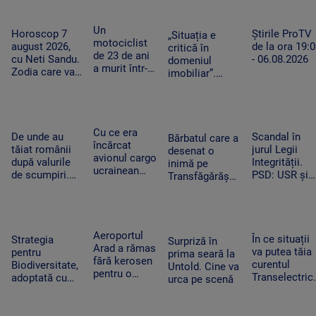
frumoasă și
salutat
Mecanismul
mai
publicul în
care ne scapă
fermecătoare
Un
limba român
Știrile ProTV
de o boală grea
Horoscop 7
„Situația e
decât ne
motociclist
de la ora 19:
august 2026,
critică în
imaginam”
de 23 de ani
- 06.08.2026
cu Neti Sandu.
domeniul
a murit într-
Zodia care va
imobiliar”.
un accident
intra în banii
Românii cu
grav la
de rezervă
credite
Suceava. Nu
aprobate riscă
avea permis,
să le piardă din
iar vehiculul
Cu ce era
Scandal în
cauza
De unde au
Bărbatul care a
nu era
încărcat
jurul Legii
blocajului de la
tăiat românii
desenat o
înmatriculat
avionul cargo
Integrității.
ANCPI
după valurile
inimă pe
ucrainean
PSD: USR și
de scumpiri.
Transfăgărășan
Antonov
PNL au
De jumătate
ar putea crea
lângă care s-
contestat la
de an pun tot
un precedent.
a găsit o
CCR
mai puține
Ghid de turism:
dronă cu
produse în
„Nu este
bombă pe
Aeroportul
coșul de
În ce situații
singurul”
Strategia
Surpriză în
aeroportul
Arad a rămas
cumpărături
va putea tăia
pentru
prima seară la
din Leipzig
fără kerosen
curentul
Biodiversitate,
Untold. Cine va
pentru o
Transelectric
adoptată cu
urca pe scenă
cursă spre
Bolojan:
scandal.
Antalya. O
„Cetățenii nu
„Peste noapte,
cisternă cu
vor fi limitați,