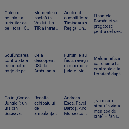
urcat pe
de sprijin și
trebuie să
Ce a uitat
scenă și a
care sunt
apară pe
șoferul să facă
dansat
condițiile
social media
Obiectul
Momente de
Accident
Finanțele
alături de
nelipisit al
panică în
cumplit între
României se
artista
turiștilor de
Vaslui. Un
Timișoara și
pregătesc
suedeză
pe litoral. Ce
TIR a intrat
Reșița. Un
pentru cel de-al
riscuri există
în bucătăria
șofer a murit
treilea test.
dacă stă
unei familii.
carbonizat
Standard &
prea mult la
Oamenii
după ce s-a
Poor’s decide
soare
dormeau în
izbit cu
dacă scapăm
camera
mașina
Scufundarea
Ce a
Furtunile au
de „junk”
Meloni refuză
alăturată
frontal de un
controlată a
descoperit
făcut ravagii
să renunțe la
TIR
celor patru
DSU la
în mai multe
controalele la
barje de pe
Ambulanța
județe. Mai
frontieră după
Dunăre
Bacău după
mulți copaci
valul de
continuă.
ce o mamă a
au fost
migranți din
Motivul
acuzat că un
doborâți și
Ceuta. Spania
pentru sunt
echipaj s-a
zeci de
ripostează cu
coborâte
oprit la piață
mașini au
Ca în „Cartea
Reacția
Andreea
măsuri similare
„Nu m-am
treptat în
în timpul
fost avariate
Junglei”: un
echipajului
Esca, Pavel
simțit în viața
apă
unei misiuni
urs din
de
Bartoș, Andi
mea așa de
Suceava,
ambulanță
Moisescu și
bine” – fanii
surprins în
din Bacău
Cabral,
Two Feet, în
timp ce se
acuzat că a
surpriza PRO
extaz la
scarpină de
oprit la piață
TV pe scena