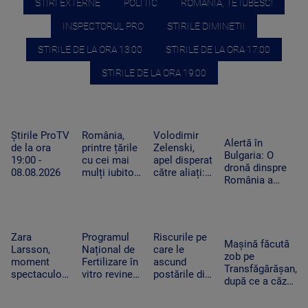
STIRI EXTERNE
POLITIC
ROMANIA, TE IUBESC!
INSPECTORUL PRO
STIRILE DIMINETII
STIRILE DE LA ORA 13:00
STIRILE DE LA ORA 17:00
STIRILE DE LA ORA 19:00
Știrile ProTV
România,
Volodimir
Alertă în
de la ora
printre țările
Zelenski,
Bulgaria: O
19:00 -
cu cei mai
apel disperat
dronă dinspre
08.08.2026
mulți iubitori
către aliați:
România a
de pisici.
„Rachetele
explodat lângă
Peste 4
voastre din
un gazoduct.
milioane de
depozite ar
Premierul a
feline trăiesc
putea salva
convocat
în gospodării
vieți în
Zara
Programul
Riscurile pe
Consiliul de
Mașină făcută
Ucraina”
Larsson,
Național de
care le
Securitate
zob pe
moment
Fertilizare în
ascund
Transfăgărășan,
spectaculos
vitro revine.
postările din
după ce a căzut
la UNTOLD.
Câte cupluri
vacanțe. Ce
zeci de metri
O fană a
pot beneficia
detalii nu
printre stânci.