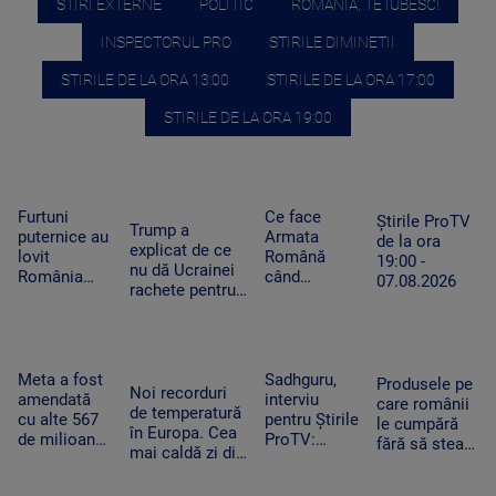
STIRI EXTERNE
POLITIC
ROMANIA, TE IUBESC!
INSPECTORUL PRO
STIRILE DIMINETII
STIRILE DE LA ORA 13:00
STIRILE DE LA ORA 17:00
STIRILE DE LA ORA 19:00
Furtuni
Ce face
Știrile ProTV
Trump a
puternice au
Armata
de la ora
explicat de ce
lovit
Română
19:00 -
nu dă Ucrainei
România
când
07.08.2026
rachete pentru
după
detectează
Patriot: Nici
caniculă.
drone la
Pentagonul nu
Pagube după
graniță.
mai are foarte
un Cod roşu
Piloții de F-
multe
de ploi
16 au 15
Meta a fost
Sadhguru,
Produsele pe
Noi recorduri
torenţiale
minute să
amendată
interviu
care românii
de temperatură
decoleze
cu alte 567
pentru Știrile
le cumpără
în Europa. Cea
de milioane
ProTV:
fără să stea
mai caldă zi din
de dolari în
„Mulți
pe gânduri în
istoria
SUA.
oameni pur
acest
Slovaciei. În