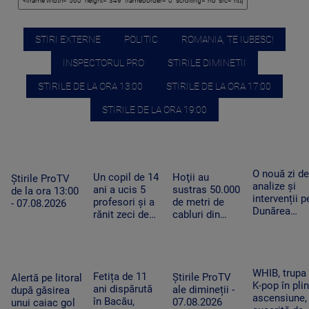
STIRI EXTERNE
POLITIC
ROMANIA, TE IUBESC!
INSPECTORUL PRO
STIRILE DIMINETII
STIRILE DE LA ORA 13:00
STIRILE DE LA ORA 17:00
STIRILE DE LA ORA 19:00
O nouă zi de
Un copil de 14
Hoţii au
Știrile ProTV
analize și
ani a ucis 5
sustras 50.000
de la ora 13:00
intervenții p
profesori și a
de metri de
- 07.08.2026
Dunărea
rănit zeci de
cabluri din
Veche, la
oameni în
parcuri de
Izvoarele
Thailanda,
panouri solare
după ce își
amplasate în
omorâse
judeţele
WHIB, trupa
bunicii
Fetița de 11
Dâmboviţa,
Știrile ProTV
Alertă pe litoral
K-pop în pli
ani dispărută
Ilfov şi Giurgiu
ale dimineții -
după găsirea
ascensiune,
în Bacău,
07.08.2026
unui caiac gol