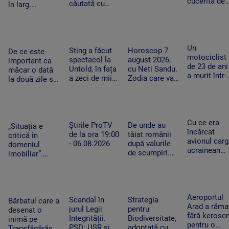
cucerită de
căutată cu
în larg.
România:
elicopterul.
Proprietarul a
„Este și mai
Operațiunea a
fost căutat de
frumoasă și
fost extinsă
salvatori ore
mai
după trei zile
întregi
fermecătoa
Un
Sting a făcut
Horoscop 7
De ce este
decât ne
motociclist
spectacol la
august 2026,
important ca
imaginam”
de 23 de ani
Untold, în fața
cu Neti Sandu.
măcar o dată
a murit într-
a zeci de mii
Zodia care va
la două zile să
un accident
de fani.
intra în banii
avem o oră de
grav la
Artistul a
de rezervă
efort fizic.
Suceava. N
salutat
Mecanismul
avea permis
publicul în
care ne scapă
iar vehiculul
Cu ce era
limba română
Știrile ProTV
de o boală grea
De unde au
„Situația e
nu era
încărcat
de la ora 19:00
tăiat românii
critică în
înmatriculat
avionul car
- 06.08.2026
după valurile
domeniul
ucrainean
de scumpiri.
imobiliar”.
Antonov
De jumătate
Românii cu
lângă care s
de an pun tot
credite
a găsit o
mai puține
aprobate riscă
dronă cu
produse în
să le piardă din
bombă pe
Aeroportul
coșul de
Scandal în
cauza
Strategia
Bărbatul care a
aeroportul
Arad a răma
cumpărături
jurul Legii
blocajului de la
pentru
desenat o
din Leipzig
fără kerose
Integrității.
ANCPI
Biodiversitate,
inimă pe
pentru o
PSD: USR și
adoptată cu
Transfăgărășan