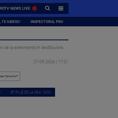
CAUTA
ROTV NEWS LIVE
TOATE CATEGORIILE
 TE IUBESC!
INSPECTORUL PRO
gini de la evenimente în desfășurare,
27-05-2026 | 17:21
I
STIRILE DE LA ORA 13:00