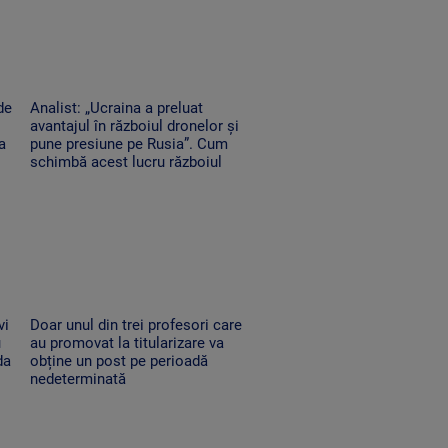
de
Analist: „Ucraina a preluat
avantajul în războiul dronelor și
a
pune presiune pe Rusia”. Cum
schimbă acest lucru războiul
vi
Doar unul din trei profesori care
u
au promovat la titularizare va
da
obține un post pe perioadă
nedeterminată