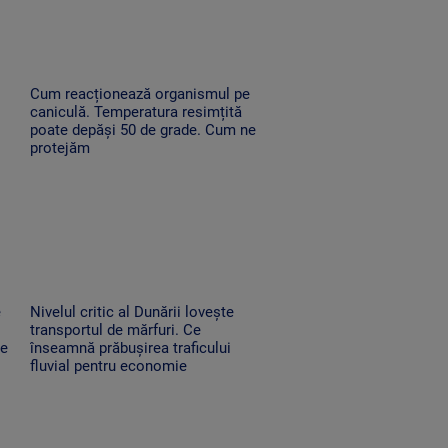
Cum reacționează organismul pe
caniculă. Temperatura resimțită
poate depăși 50 de grade. Cum ne
protejăm
e
Nivelul critic al Dunării lovește
transportul de mărfuri. Ce
ne
înseamnă prăbușirea traficului
fluvial pentru economie