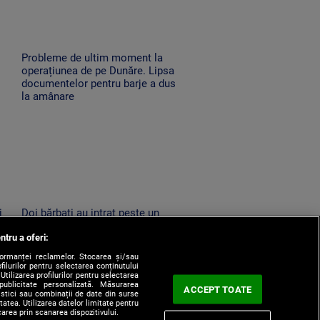
Probleme de ultim moment la
operațiunea de pe Dunăre. Lipsa
documentelor pentru barje a dus
la amânare
i
Doi bărbați au intrat peste un
bătrân de 86 de ani în miez de
ntru a oferi:
noapte în Horezu. L-au amenințat
cu moartea și l-au jefuit
formanței reclamelor. Stocarea și/sau
filurilor pentru selectarea conținutului
Utilizarea profilurilor pentru selectarea
 publicitate personalizată. Măsurarea
ACCEPT TOATE
tistici sau combinații de date din surse
itatea. Utilizarea datelor limitate pentru
carea prin scanarea dispozitivului.