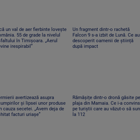
că un val de aer fierbinte lovește
Un fragment dintr-o rachetă
mânia. 55 de grade la nivelul
Falcon 9 s-a izbit de Lună. Ce au
faltului în Timișoara. „Aerul
descoperit oamenii de știință
vine irespirabil”
după impact
rmierii avertizează asupra
Rămășițe dintr-o dronă găsite p
umpirilor și lipsei unor produse
plaja din Mamaia. Ce i-a convins
n cauza secetei. „Avem deja de
pe turiștii care au văzut-o să su
hitat facturi uriașe”
la 112