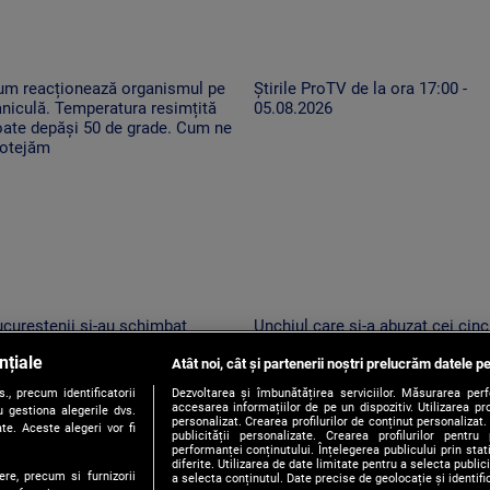
um reacționează organismul pe
Știrile ProTV de la ora 17:00 -
niculă. Temperatura resimțită
05.08.2026
oate depăși 50 de grade. Cum ne
rotejăm
cureștenii și-au schimbat
Unchiul care și-a abuzat cei cinc
ogramul pe caniculă. Seara
nepoți, arestat. Anchetatorii: „A
nțiale
rg la cumpărături și caută
Atât noi, cât și partenerii noștri prelucrăm datele pe
profitat de poziția de autoritate”
coarea mult-dorită în parcuri
, precum identificatorii
Dezvoltarea și îmbunătățirea serviciilor. Măsurarea per
accesarea informațiilor de pe un dispozitiv. Utilizarea pro
 gestiona alegerile dvs.
personalizat. Crearea profilurilor de conținut personalizat. 
te. Aceste alegeri vor fi
publicității personalizate. Crearea profilurilor pentru
performanței conținutului. Înțelegerea publicului prin sta
diferite. Utilizarea de date limitate pentru a selecta public
ere, precum si furnizorii
a selecta conținutul. Date precise de geolocație și identifi