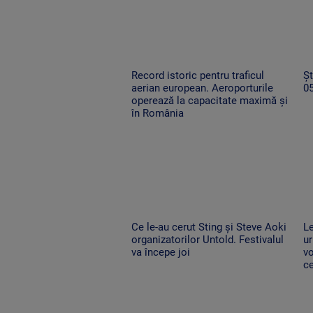
Record istoric pentru traficul
Șt
aerian european. Aeroporturile
0
operează la capacitate maximă și
în România
Ce le-au cerut Sting și Steve Aoki
Le
organizatorilor Untold. Festivalul
ur
va începe joi
vo
ce