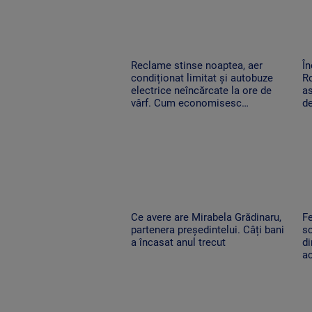
Reclame stinse noaptea, aer
În
condiționat limitat și autobuze
Ro
electrice neîncărcate la ore de
as
vârf. Cum economisesc
de
magazinele
Ce avere are Mirabela Grădinaru,
Fe
partenera președintelui. Câți bani
sc
a încasat anul trecut
di
ac