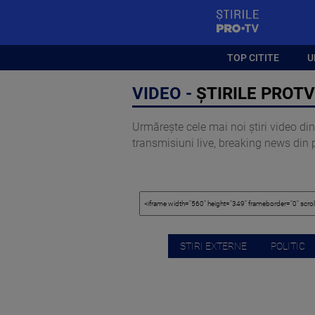
StirilePROTV
TOP CITITE
U
VIDEO -
ȘTIRILE PROTV
Urmărește cele mai noi știri video din 
transmisiuni live, breaking news din pol
STIRI EXTERNE
POLITIC