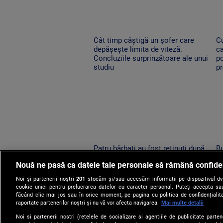
Cât timp câștigă un șofer care
C
depășește limita de viteză.
ca
Concluziile surprinzătoare ale unui
p
studiu
p
Patru bărbați au fost reținuți după
Bu
ce s-au încăierat pe terasa unui
pr
Nouă ne pasă ca datele tale personale să rămână confide
bar din comuna Dofteana.
me
Conflictul a fost filmat
ră
Noi și partenerii noștri
201
stocăm și/sau accesăm informații pe dispozitivul dvs.
cookie unici pentru prelucrarea datelor cu caracter personal. Puteți accepta sau
făcând clic mai jos sau în orice moment, pe pagina cu politica de confidențialita
raportate partenerilor noștri și nu vă vor afecta navigarea.
Mai multe detalii
Noi si partenerii nostri (retelele de socializare si agentiile de publicitate parten