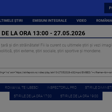
P
LTIMELE ȘTIRI
EMISIUNI INTEGRALE
VIDEO
ROMÂNIA,
 DE LA ORA 13:00 - 27.05.2026
țară și din străinătate! Fii la curent cu ultimele știri și vezi ima
itică, știri externe, știri sociale, știri sportive și mondene.
ROMANIA, TE IUBESC!
INSPECTORUL PRO
STIRILE DIMINETI
STIRILE DE LA ORA 17:00
STIRILE DE LA ORA 19:00