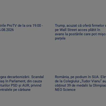
irile ProTV de la ora 19:00 -
Trump, acuzat că oferă firmelor 
5.08.2026
pe Wall Street acces plătit în
avans la postările care pot mișc
piețele
gea decarbonizării. Scandal
România, pe podium în SUA. Ele
iaș în Parlament, din cauza
de la Colegiului „Tudor Vianu” a
turilor PSD și AUR, privind
obținut 39 de medalii la Olimpia
ntralele pe cărbune
NEO Science