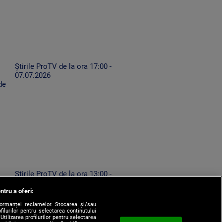
Știrile ProTV de la ora 17:00 -
07.07.2026
de
Știrile ProTV de la ora 13:00 -
ă
07.08.2026
ntru a oferi:
formanței reclamelor. Stocarea și/sau
filurilor pentru selectarea conținutului
Utilizarea profilurilor pentru selectarea