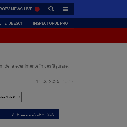
CAUTA
ROTV NEWS LIVE
TOATE CATEGORIILE
 TE IUBESC!
INSPECTORUL PRO
gini de la evenimente în desfășurare,
11-06-2026 | 15:17
I
STIRILE DE LA ORA 13:00