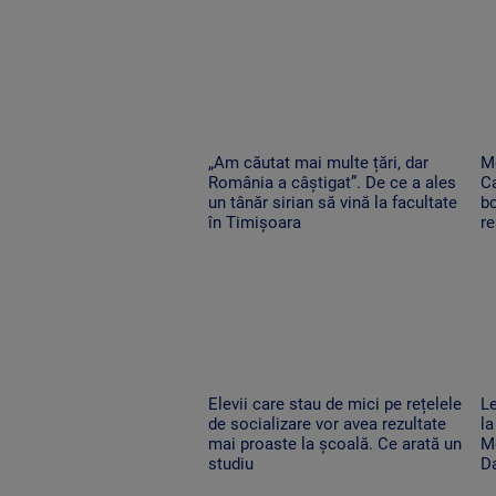
„Am căutat mai multe țări, dar
Me
România a câștigat”. De ce a ales
Ca
un tânăr sirian să vină la facultate
bo
în Timișoara
re
Elevii care stau de mici pe rețelele
Le
de socializare vor avea rezultate
la
mai proaste la școală. Ce arată un
Mo
studiu
D