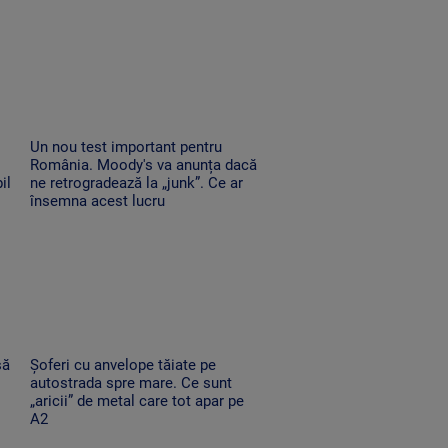
Un nou test important pentru
România. Moody's va anunța dacă
il
ne retrogradează la „junk”. Ce ar
însemna acest lucru
să
Șoferi cu anvelope tăiate pe
autostrada spre mare. Ce sunt
„aricii” de metal care tot apar pe
A2