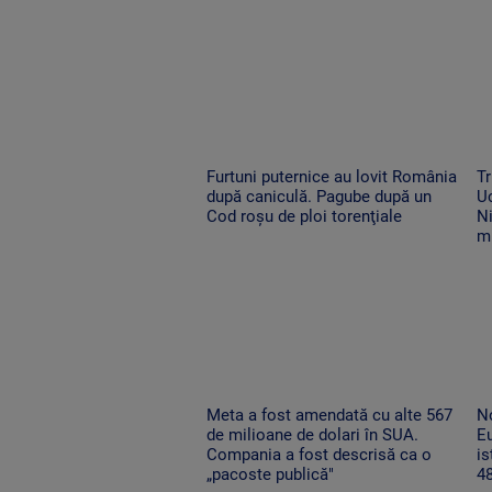
Furtuni puternice au lovit România
Tr
după caniculă. Pagube după un
Uc
Cod roşu de ploi torenţiale
Ni
m
Meta a fost amendată cu alte 567
No
de milioane de dolari în SUA.
Eu
Compania a fost descrisă ca o
is
„pacoste publică"
48