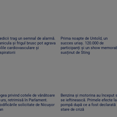
dicii trag un semnal de alarmă.
Prima noapte de Untold, un
nicula și frigul brusc pot agrava
succes uriaș. 120.000 de
lile cardiovasculare și
participanți și un show memorab
spiratorii
susținut de Sting
gea privind cotele de vânătoare
Benzina și motorina au început 
 urs, retrimisă în Parlament.
se ieftinească. Primele efecte la
dificările solicitate de Nicușor
pompă după ce a fost declarată
an
stare de criză