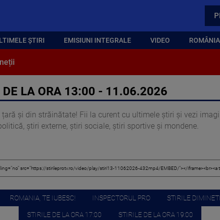
P
LTIMELE ȘTIRI
EMISIUNI INTEGRALE
VIDEO
ROMÂNIA,
neții
 DE LA ORA 13:00 - 11.06.2026
țară și din străinătate! Fii la curent cu ultimele știri și vezi ima
itică, știri externe, știri sociale, știri sportive și mondene.
ROMANIA, TE IUBESC!
INSPECTORUL PRO
STIRILE DIMINETI
STIRILE DE LA ORA 17:00
STIRILE DE LA ORA 19:00