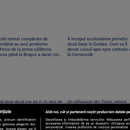
ile trenuri cumpărate de
A început scufundarea primelor
omânia au avut probleme
două barje în Dunăre. Cum va fi
hnice de la prima călătorie.
deviat cursul apei spre centrala 
rsa până la Brașov a durat cinci
la Cernavodă
re
ă doar două ore pe zi, în zeci de
Un influencer din Timiș, reținut
calități din Mureș. Localnicii
pentru provocări cu tentă sexual
nțiale
nt revoltați: apa de la robinet
Atât noi, cât și partenerii noștri prelucrăm datele pe
pe TikTok
ne la ore imposibile
, precum identificatorii
Dezvoltarea și îmbunătățirea serviciilor. Măsurarea per
accesarea informațiilor de pe un dispozitiv. Utilizarea pro
 gestiona alegerile dvs.
personalizat. Crearea profilurilor de conținut personalizat. 
te. Aceste alegeri vor fi