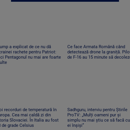
ump a explicat de ce nu dă
Ce face Armata Română când
rainei rachete pentru Patriot:
detectează drone la graniță. Piloț
ci Pentagonul nu mai are foarte
de F-16 au 15 minute să decolez
ulte
i recorduri de temperatură în
Sadhguru, interviu pentru Știrile
ropa. Cea mai caldă zi din
ProTV: „Mulți oameni pur și
toria Slovaciei. În Italia au fost
simplu nu mai știu ce să facă cu
 de grade Celsius
ei înșiși”