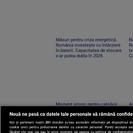
Măsuri pentru criza energetică.
No
România investește cu întârziere
R
în baterii. Capacitatea de stocare
te
s-ar putea dubla în 2026
Cu
o
Moment istoric pentru catolicii
Ap
din România. Relicva Sfântului
lo
Nouă ne pasă ca datele tale personale să rămână confide
Francisc din Assisi a ajuns la Arad
su
vi
Noi și partenerii noștri
201
stocăm și/sau accesăm informații pe dispozitivul dvs.
cookie unici pentru prelucrarea datelor cu caracter personal. Puteți accepta sau
făcând clic mai jos sau în orice moment, pe pagina cu politica de confidențialita