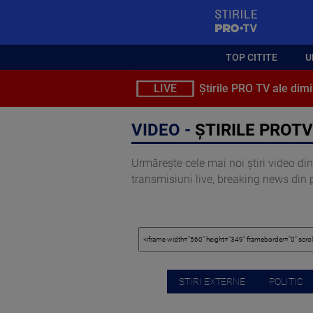
StirilePROTV
TOP CITITE
U
LIVE
Știrile PRO TV ale dimi
VIDEO -
ȘTIRILE PROTV
Urmărește cele mai noi știri video din 
transmisiuni live, breaking news din pol
STIRI EXTERNE
POLITIC