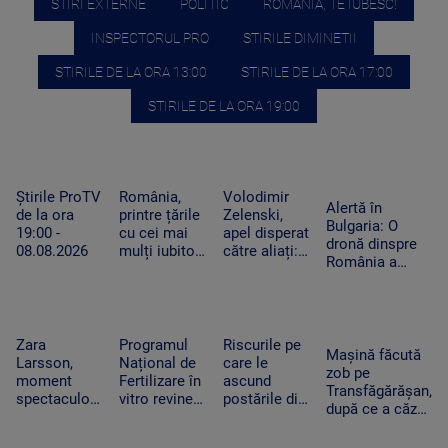
STIRI EXTERNE
POLITIC
ROMANIA, TE IUBESC!
INSPECTORUL PRO
STIRILE DIMINETII
STIRILE DE LA ORA 13:00
STIRILE DE LA ORA 17:00
STIRILE DE LA ORA 19:00
Știrile ProTV
România,
Volodimir
Alertă în
de la ora
printre țările
Zelenski,
Bulgaria: O
19:00 -
cu cei mai
apel disperat
dronă dinspre
08.08.2026
mulți iubitori
către aliați:
România a
de pisici.
„Rachetele
explodat lângă
Peste 4
voastre din
un gazoduct.
milioane de
depozite ar
Premierul a
feline trăiesc
putea salva
convocat
în gospodării
vieți în
Zara
Programul
Riscurile pe
Consiliul de
Mașină făcută
Ucraina”
Larsson,
Național de
care le
Securitate
zob pe
moment
Fertilizare în
ascund
Transfăgărășan,
spectaculos
vitro revine.
postările din
după ce a căzut
la UNTOLD.
Câte cupluri
vacanțe. Ce
zeci de metri
O fană a
pot beneficia
detalii nu
printre stânci.