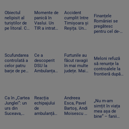
urcat pe
de sprijin și
trebuie să
Ce a uitat
scenă și a
care sunt
apară pe
șoferul să facă
dansat
condițiile
social media
Obiectul
Momente de
Accident
Finanțele
alături de
nelipisit al
panică în
cumplit între
României se
artista
turiștilor de
Vaslui. Un
Timișoara și
pregătesc
suedeză
pe litoral. Ce
TIR a intrat
Reșița. Un
pentru cel de-al
riscuri există
în bucătăria
șofer a murit
treilea test.
dacă stă
unei familii.
carbonizat
Standard &
prea mult la
Oamenii
după ce s-a
Poor’s decide
soare
dormeau în
izbit cu
dacă scapăm
camera
mașina
Scufundarea
Ce a
Furtunile au
de „junk”
Meloni refuză
alăturată
frontal de un
controlată a
descoperit
făcut ravagii
să renunțe la
TIR
celor patru
DSU la
în mai multe
controalele la
barje de pe
Ambulanța
județe. Mai
frontieră după
Dunăre
Bacău după
mulți copaci
valul de
continuă.
ce o mamă a
au fost
migranți din
Motivul
acuzat că un
doborâți și
Ceuta. Spania
pentru sunt
echipaj s-a
zeci de
ripostează cu
coborâte
oprit la piață
mașini au
Ca în „Cartea
Reacția
Andreea
măsuri similare
„Nu m-am
treptat în
în timpul
fost avariate
Junglei”: un
echipajului
Esca, Pavel
simțit în viața
apă
unei misiuni
urs din
de
Bartoș, Andi
mea așa de
Suceava,
ambulanță
Moisescu și
bine” – fanii
surprins în
din Bacău
Cabral,
Two Feet, în
timp ce se
acuzat că a
surpriza PRO
extaz la
scarpină de
oprit la piață
TV pe scena