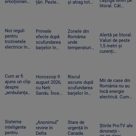
câștigă teren pe
emoționant
țări. Peste
și atrag tot
litoral. Cât
la UNTOLD:
20.000 de
mai mulți
costă o nopate
„Someone
oameni au
turiști.
de cazare la
You Loved”
fugit din
Proprietarii
container și ce
a răsunat pe
calea
investesc în
facilități sunt
Cluj Arena
flăcărilor în
petreceri și
Noi reguli
Primele
Zonele din
Alertă pe litoral.
Canada
muzică live
pentru
efecte după
România
Valuri de peste
trotinetele
scufundarea
unde
1,5 metri și
electrice în
barjelor în
temperaturile
curenți
București.
Dunăre. Câte
ajung la 36
puternici. Un
Amenzi de
zile de
de grade.
bărbat de 56 de
până la
funcționare a
Nopțile vor fi
ani a murit în
5.000 de lei
primit în plus
tropicale
Mamaia Nord
pentru cei
reactorul de
Cum ar fi
Horoscop 9
Riscul
care le
Mii de case din
la Cernavodă
ajuns un clip
august 2026,
ascuns după
încalcă
România nu au
despre
cu Neti
scufundarea
încă energie
„ambulanța
Sandu. Încep
barjelor în
electrică. Cum
neagră” să
să vină bani
Dunăre. Ce
ajung panourile
ducă la
în cont
au constatat
fotovoltaice în
atacul cu
specialiștii în
cătunele izolate
bâte și
timpul
topoare din
operațiunii
Sisteme
„Anonimul”
Stare de
Cluj. Trei
Știrile ProTV ale
de la
inteligente
revine în
urgență în
tineri,
dimineții -
Cernavodă
pentru
Delta
Canada.