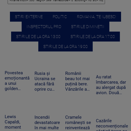
STIRI EXTERNE
POLITIC
ROMANIA, TE IUBESC!
INSPECTORUL PRO
STIRILE DIMINETII
STIRILE DE LA ORA 13:00
STIRILE DE LA ORA 17:00
STIRILE DE LA ORA 19:00
Povestea
Rusia și
Românii
Au ratat
emoționantă
Ucraina se
beau tot mai
îmbarcarea, dar
a unui
atacă fără
puțină bere.
au alergat după
golden
oprire cu
Vânzările au
avion. Două
retriever și a
drone și
scăzut cu
pasagere au
unui rățoi.
rachete. Zeci
peste 10% în
ajuns lângă o
Prietenia
de oameni
prima
aeronavă aflată
care i-a
au fost uciși
jumătate a
în mișcare, la
schimbat
sau răniți în
anului
Lewis
Incendii
Cramele
Moscova
viața
Cazările
doar o zi
Capaldi,
devastatoare
românești se
cățelușei
neconvenționale
moment
în mai multe
reinventează