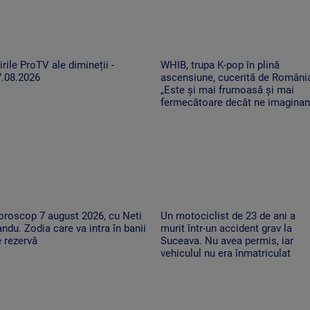
irile ProTV ale dimineții -
WHIB, trupa K-pop în plină
7.08.2026
ascensiune, cucerită de Români
„Este și mai frumoasă și mai
fermecătoare decât ne imagina
oroscop 7 august 2026, cu Neti
Un motociclist de 23 de ani a
ndu. Zodia care va intra în banii
murit într-un accident grav la
 rezervă
Suceava. Nu avea permis, iar
vehiculul nu era înmatriculat