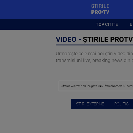
StirilePROTV
TOP CITITE
U
VIDEO -
ȘTIRILE PROTV 
Urmărește cele mai noi știri video din 
transmisiuni live, breaking news din pol
STIRI EXTERNE
POLITIC