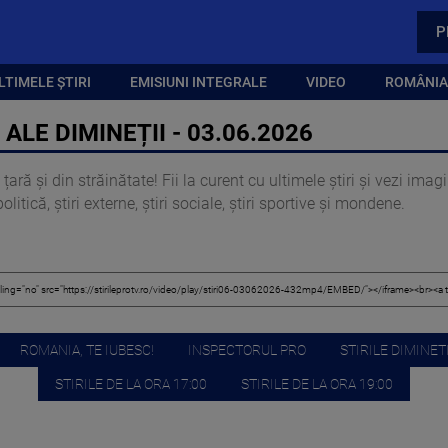
P
LTIMELE ȘTIRI
EMISIUNI INTEGRALE
VIDEO
ROMÂNIA,
ALE DIMINEȚII - 03.06.2026
țară și din străinătate! Fii la curent cu ultimele știri și vezi ima
itică, știri externe, știri sociale, știri sportive și mondene.
ROMANIA, TE IUBESC!
INSPECTORUL PRO
STIRILE DIMINETI
STIRILE DE LA ORA 17:00
STIRILE DE LA ORA 19:00