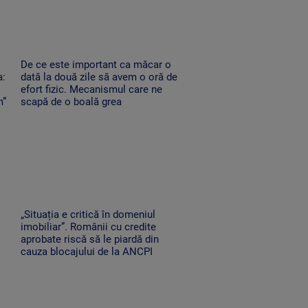
De ce este important ca măcar o
a:
dată la două zile să avem o oră de
efort fizic. Mecanismul care ne
m”
scapă de o boală grea
„Situația e critică în domeniul
imobiliar”. Românii cu credite
aprobate riscă să le piardă din
cauza blocajului de la ANCPI