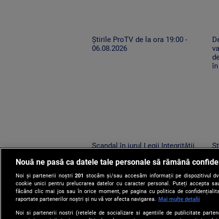
Știrile ProTV de la ora 19:00 -
De
06.08.2026
va
de
în
Scandal în jurul Legii Integrității.
St
PSD: USR și PNL au contestat la
ad
Nouă ne pasă ca datele tale personale să rămână confide
CCR
no
î
Noi și partenerii noștri
201
stocăm și/sau accesăm informații pe dispozitivul dvs.
cookie unici pentru prelucrarea datelor cu caracter personal. Puteți accepta sau
făcând clic mai jos sau în orice moment, pe pagina cu politica de confidențialita
raportate partenerilor noștri și nu vă vor afecta navigarea.
Mai multe detalii
Noi si partenerii nostri (retelele de socializare si agentiile de publicitate parten