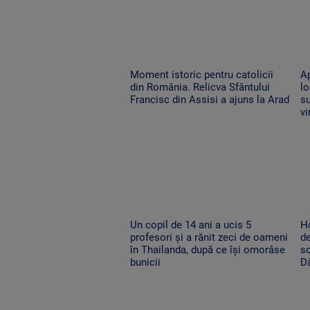
Moment istoric pentru catolicii
Ap
din România. Relicva Sfântului
lo
Francisc din Assisi a ajuns la Arad
su
vi
Un copil de 14 ani a ucis 5
Ho
profesori și a rănit zeci de oameni
de
în Thailanda, după ce își omorâse
so
bunicii
Dâ