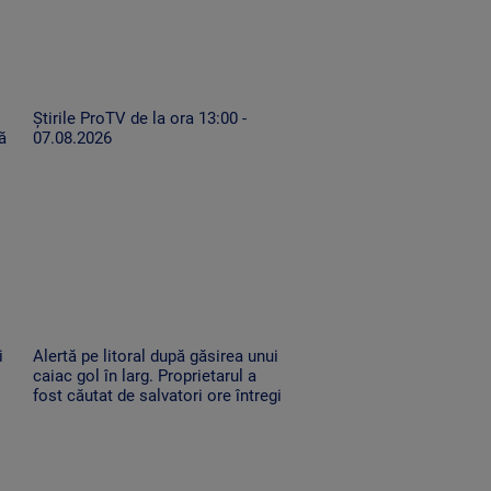
Știrile ProTV de la ora 13:00 -
ă
07.08.2026
i
Alertă pe litoral după găsirea unui
caiac gol în larg. Proprietarul a
fost căutat de salvatori ore întregi