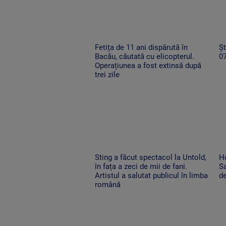
Fetița de 11 ani dispărută în
Șt
Bacău, căutată cu elicopterul.
0
Operațiunea a fost extinsă după
trei zile
Sting a făcut spectacol la Untold,
H
în fața a zeci de mii de fani.
Sa
Artistul a salutat publicul în limba
de
română