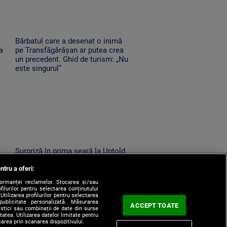
Bărbatul care a desenat o inimă
a
pe Transfăgărășan ar putea crea
un precedent. Ghid de turism: „Nu
este singurul”
Surpriză în prima seară la Untold.
Cine va urca pe scenă
ntru a oferi:
il
formanței reclamelor. Stocarea și/sau
filurilor pentru selectarea conținutului
Utilizarea profilurilor pentru selectarea
 publicitate personalizată. Măsurarea
ACCEPT TOATE
tistici sau combinații de date din surse
itatea. Utilizarea datelor limitate pentru
carea prin scanarea dispozitivului.