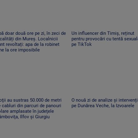
ă doar două ore pe zi, în zeci de
Un influencer din Timiș, reținut
calități din Mureș. Localnicii
pentru provocări cu tentă sexual
nt revoltați: apa de la robinet
pe TikTok
ne la ore imposibile
ţii au sustras 50.000 de metri
O nouă zi de analize și intervenți
 cabluri din parcuri de panouri
pe Dunărea Veche, la Izvoarele
lare amplasate în judeţele
mboviţa, Ilfov şi Giurgiu