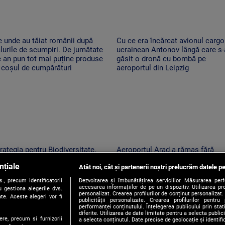
 unde au tăiat românii după
Cu ce era încărcat avionul cargo
lurile de scumpiri. De jumătate
ucrainean Antonov lângă care s-
 an pun tot mai puține produse
găsit o dronă cu bombă pe
 coșul de cumpărături
aeroportul din Leipzig
rategia pentru Biodiversitate,
Aeroportul Arad a rămas fără
optată cu scandal. „Peste
kerosen pentru o cursă spre
nțiale
apte, PSD s-a trezit că mai are
Atât noi, cât și partenerii noștri prelucrăm datele pe
Antalya. O cisternă cu combustib
ncă 300 de amendamente”
nu a ajuns la timp
, precum identificatorii
Dezvoltarea și îmbunătățirea serviciilor. Măsurarea per
accesarea informațiilor de pe un dispozitiv. Utilizarea pro
 gestiona alegerile dvs.
personalizat. Crearea profilurilor de conținut personalizat. 
te. Aceste alegeri vor fi
publicității personalizate. Crearea profilurilor pentru
performanței conținutului. Înțelegerea publicului prin sta
diferite. Utilizarea de date limitate pentru a selecta public
ere, precum si furnizorii
a selecta conținutul. Date precise de geolocație și identifi