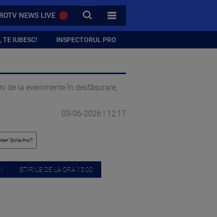
CAUTA
ROTV NEWS LIVE
TOATE CATEGORIILE
 TE IUBESC!
INSPECTORUL PRO
gini de la evenimente în desfășurare,
03-06-2026 | 12:17
I
STIRILE DE LA ORA 13:00