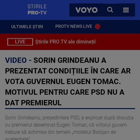
StirilePROTV
CAUTA
VOYO
TOATE 
PROTV NEWS LIVE
ULTIMELE ȘTIRI
LIVE
Știrile PRO TV ale dimineții
VIDEO -
SORIN GRINDEANU A
PREZENTAT CONDIȚIILE ÎN CARE AR
VOTA GUVERNUL EUGEN TOMAC.
MOTIVUL PENTRU CARE PSD NU A
DAT PREMIERUL
Sorin Grindeanu, președintele PSD, a explicat după discuţia
cu premierul desemnat Eugen Tomac, că viitorul guvern
trebuie să schimbe din temelii „modelul Bolojan de
austeritate”.