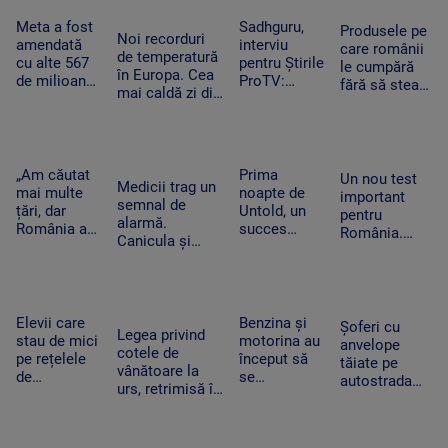
un Cod roşu
Piloții de F-
multe
de ploi
16 au 15
Meta a fost
Sadhguru,
Produsele pe
Noi recorduri
torenţiale
minute să
amendată
interviu
care românii
de temperatură
decoleze
cu alte 567
pentru Știrile
le cumpără
în Europa. Cea
de milioane
ProTV:
fără să stea
mai caldă zi din
de dolari în
„Mulți
pe gânduri în
istoria
SUA.
oameni pur
acest
Slovaciei. În
Compania a
și simplu nu
moment.
Italia au fost 48
fost
mai știu ce
Vânzările au
de grade
descrisă ca
să facă cu ei
„Am căutat
Prima
explodat
Un nou test
Celsius
Medicii trag un
o „pacoste
înșiși”
mai multe
noapte de
important
semnal de
publică"
țări, dar
Untold, un
pentru
alarmă.
România a
succes
România.
Canicula și
câștigat”. De
uriaș.
Moody's va
frigul brusc pot
ce a ales un
120.000 de
anunța dacă
agrava bolile
tânăr sirian
participanți
ne
cardiovasculare
să vină la
și un show
retrogradează
și respiratorii
facultate în
memorabil
Elevii care
Benzina și
la „junk”. Ce
Șoferi cu
Legea privind
Timișoara
susținut de
stau de mici
motorina au
ar însemna
anvelope
cotele de
Sting
pe rețelele
început să
acest lucru
tăiate pe
vânătoare la
de
se
autostrada
urs, retrimisă în
socializare
ieftinească.
spre mare.
Parlament.
vor avea
Primele
Ce sunt
Modificările
rezultate
efecte la
„aricii” de
solicitate de