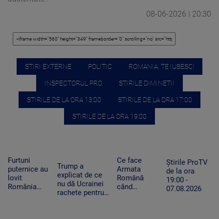
08-06-2026 | 20:30
STIRI EXTERNE
POLITIC
ROMANIA, TE IUBESC!
INSPECTORUL PRO
STIRILE DIMINETII
STIRILE DE LA ORA 13:00
STIRILE DE LA ORA 17:00
STIRILE DE LA ORA 19:00
Furtuni
Ce face
Știrile ProTV
Trump a
puternice au
Armata
de la ora
explicat de ce
lovit
Română
19:00 -
nu dă Ucrainei
România
când
07.08.2026
rachete pentru
după
detectează
Patriot: Nici
caniculă.
drone la
Pentagonul nu
Pagube după
graniță.
mai are foarte