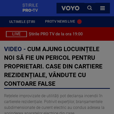
StirilePROTV
CAUTA
VOYO
TOATE 
PROTV NEWS LIVE
ULTIMELE ȘTIRI
LIVE
Știrile PRO TV de la ora 19:00
VIDEO -
CUM AJUNG LOCUINȚELE
NOI SĂ FIE UN PERICOL PENTRU
PROPRIETARI. CASE DIN CARTIERE
REZIDENȚIALE, VÂNDUTE CU
CONTOARE FALSE
Rețelele improvizate de utilități pot declanșa incendii în
cartierele rezidențiale. Potrivit experților, branșamentele
subdimensionate de curent electric au condus adesea la
aprinderea aparatelor electrice din case.