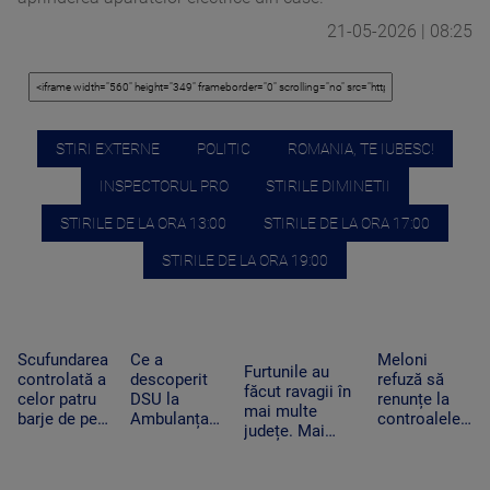
21-05-2026 | 08:25
STIRI EXTERNE
POLITIC
ROMANIA, TE IUBESC!
INSPECTORUL PRO
STIRILE DIMINETII
STIRILE DE LA ORA 13:00
STIRILE DE LA ORA 17:00
STIRILE DE LA ORA 19:00
Scufundarea
Ce a
Meloni
Furtunile au
controlată a
descoperit
refuză să
făcut ravagii în
celor patru
DSU la
renunțe la
mai multe
barje de pe
Ambulanța
controalele
județe. Mai
Dunăre
Bacău după
la frontieră
mulți copaci au
continuă.
ce o mamă a
după valul de
fost doborâți și
Motivul
acuzat că un
migranți din
zeci de mașini