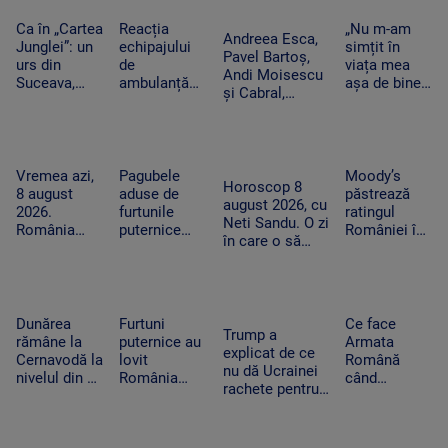
pentru sunt
echipaj s-a
Ceuta.
au fost avariate
coborâte
oprit la piață
Spania
Ca în „Cartea
Reacția
„Nu m-am
Andreea Esca,
treptat în
în timpul
ripostează
Junglei”: un
echipajului
simțit în
Pavel Bartoș,
apă
unei misiuni
cu măsuri
urs din
de
viața mea
Andi Moisescu
similare
Suceava,
ambulanță
așa de bine”
și Cabral,
surprins în
din Bacău
– fanii Two
surpriza PRO
timp ce se
acuzat că a
Feet, în extaz
TV pe scena
scarpină de
oprit la piață
la Summer
UNTOLD. „Ne
copac,
în plină
Well. „100
vedem în
precum
misiune.
din 10”
Vremea azi,
Pagubele
Moody’s
toamnă!”
Horoscop 8
adevăratul
Pacient era
pentru
8 august
aduse de
păstrează
august 2026, cu
Baloo
un copil de
artistul
2026.
furtunile
ratingul
Neti Sandu. O zi
nici 2 ani
american
România
puternice
României în
în care o să
este
care au lovit
categoria
cheltuim cu
împărțită
România
„recomandat
măsură banii
între
după
investiţiilor”,
caniculă și
caniculă.
cu
furtună
„Oamenii au
perspectiva
Dunărea
Furtuni
Ce face
Trump a
încercat să
negativă
rămâne la
puternice au
Armata
explicat de ce
se ascundă”
Cernavodă la
lovit
Română
nu dă Ucrainei
nivelul din 3
România
când
rachete pentru
august. În
după
detectează
Patriot: Nici
Ungaria,
caniculă.
drone la
Pentagonul nu
debitul a
Pagube după
graniță.
mai are foarte