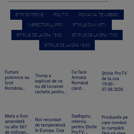
STIRI EXTERNE
POLITIC
ROMANIA, TE IUBESC!
INSPECTORUL PRO
STIRILE DIMINETII
STIRILE DE LA ORA 13:00
STIRILE DE LA ORA 17:00
STIRILE DE LA ORA 19:00
Furtuni
Ce face
Știrile ProTV
Trump a
puternice au
Armata
de la ora
explicat de ce
lovit
Română
19:00 -
nu dă Ucrainei
România
când
07.08.2026
rachete pentru
după
detectează
Patriot: Nici
caniculă.
drone la
Pentagonul nu
Pagube după
graniță.
mai are foarte
un Cod roşu
Piloții de F-
multe
de ploi
16 au 15
Meta a fost
Sadhguru,
Produsele pe
Noi recorduri
torenţiale
minute să
amendată
interviu
care românii
de temperatură
decoleze
cu alte 567
pentru Știrile
le cumpără
în Europa. Cea
de milioane
ProTV:
fără să stea