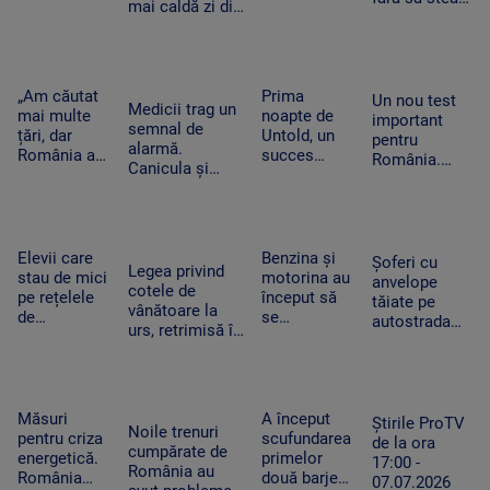
mai caldă zi din
de dolari în
„Mulți
pe gânduri în
istoria
SUA.
oameni pur
acest
Slovaciei. În
Compania a
și simplu nu
moment.
Italia au fost 48
fost
mai știu ce
Vânzările au
de grade
descrisă ca
să facă cu ei
„Am căutat
Prima
explodat
Un nou test
Celsius
Medicii trag un
o „pacoste
înșiși”
mai multe
noapte de
important
semnal de
publică"
țări, dar
Untold, un
pentru
alarmă.
România a
succes
România.
Canicula și
câștigat”. De
uriaș.
Moody's va
frigul brusc pot
ce a ales un
120.000 de
anunța dacă
agrava bolile
tânăr sirian
participanți
ne
cardiovasculare
să vină la
și un show
retrogradează
și respiratorii
facultate în
memorabil
Elevii care
Benzina și
la „junk”. Ce
Șoferi cu
Legea privind
Timișoara
susținut de
stau de mici
motorina au
ar însemna
anvelope
cotele de
Sting
pe rețelele
început să
acest lucru
tăiate pe
vânătoare la
de
se
autostrada
urs, retrimisă în
socializare
ieftinească.
spre mare.
Parlament.
vor avea
Primele
Ce sunt
Modificările
rezultate
efecte la
„aricii” de
solicitate de
mai proaste
pompă după
metal care
Nicușor Dan
la școală.
ce a fost
Măsuri
A început
tot apar pe
Știrile ProTV
Noile trenuri
Ce arată un
declarată
pentru criza
scufundarea
A2
de la ora
cumpărate de
studiu
stare de
energetică.
primelor
17:00 -
România au
criză
România
două barje
07.07.2026