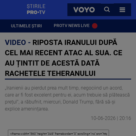
StirilePROTV
CAUTA
VOYO
TOATE 
PROTV NEWS LIVE
ULTIMELE ȘTIRI
VIDEO -
RIPOSTA IRANULUI DUPĂ
CEL MAI RECENT ATAC AL SUA. CE
AU ȚINTIT DE ACESTĂ DATĂ
RACHETELE TEHERANULUI
„Iranienii au pierdut prea mult timp, negociind un acord,
care ar fi fost excelent pentru ei, acum trebuie să plătească
prețul", a răbufnit, miercuri, Donald Trump, fără să-și
explice amenințarea.
10-06-2026 | 20:16