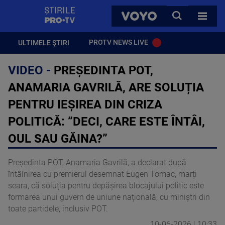
StirilePROTV
CAUTA
VOYO
TOATE 
PROTV NEWS LIVE
ULTIMELE ȘTIRI
VIDEO -
PREȘEDINTA POT,
ANAMARIA GAVRILĂ, ARE SOLUȚIA
PENTRU IEȘIREA DIN CRIZA
POLITICĂ: ”DECI, CARE ESTE ÎNTÂI,
OUL SAU GĂINA?”
Președinta POT, Anamaria Gavrilă, a declarat după
întâlnirea cu premierul desemnat Eugen Tomac, marți
seara, că soluția pentru depășirea blocajului politic este
formarea unui guvern de uniune națională, cu miniștri din
toate partidele, inclusiv POT.
10-06-2026 | 10:33