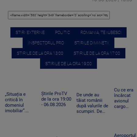
STIRI EXTERNE
POLITIC
ROMANIA, TE IUBESC!
INSPECTORUL PRO
STIRILE DIMINETII
STIRILE DE LA ORA 13:00
STIRILE DE LA ORA 17:00
STIRILE DE LA ORA 19:00
Cu ce era
Știrile ProTV
„Situația e
De unde au
încărcat
de la ora 19:00
critică în
tăiat românii
avionul
- 06.08.2026
domeniul
după valurile de
cargo
imobiliar”.
scumpiri. De
ucrainean
Românii cu
jumătate de an
Antonov
credite
pun tot mai
lângă care
aprobate riscă
puține produse
s-a găsit o
să le piardă din
în coșul de
dronă cu
Aeroportul