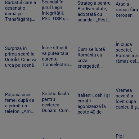
cauza
Scandal în
cumpărături
Bărbatul care a
bombă pe
Strategia pentru
Arad a
blocajului de la
jurul Legii
desenat o
aeroportul
Biodiversitate,
rămas fără
ANCPI
Integrității.
inimă pe
din Leipzig
adoptată cu
kerosen
PSD: USR și
Transfăgărășan
scandal. „Peste
pentru o
PNL au
ar putea crea
noapte, PSD s-a
cursă spre
contestat la
un precedent.
trezit că mai
Antalya. O
CCR
Ghid de turism:
are încă 300 de
cisternă cu
„Nu este
amendamente”
combustibi
În ciuda
singurul”
În ce situații
Surpriză în
nu a ajuns
Cum se luptă
secetei,
va putea tăia
prima seară la
la timp
România cu
România a
curentul
Untold. Cine va
criza
rămas cel
Transelectrica.
urca pe scenă
energetică.
mai mare
Bolojan:
Orașele au
exportator
„Cetățenii nu
devenit mai
de grâu din
vor fi limitați,
întunecate. „Nu
UE.
doar clienții
înseamnă că
Recoltele
Vremea
industriali”
Soluția finală
trebuie să ne
Pățania unei
au atins
Italienii, cehii și
severă a
pentru
întoarcem în
femei după ce
niveluri
croații
lovit după
devierea
beznă”
a primit un
record
agonizează la
caniculă și
Dunării. Cum
telefon. „Am
peste 40 de
secetă. Do
vor fi
început să
grade Celsius.
bărbați au
scufundate
tremur când
În Slovacia,
fost loviți
barjele care
am auzit că e
debitul Dunării
de trăsnet
trebuie să
vorba despre
are cel mai
în timp ce
Ploi
salveze