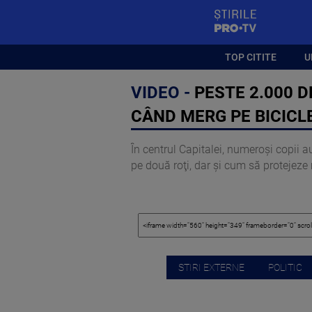
StirilePROTV
TOP CITITE
U
VIDEO -
PESTE 2.000 D
CÂND MERG PE BICICL
În centrul Capitalei, numeroși copii a
pe două roţi, dar şi cum să protejeze
STIRI EXTERNE
POLITIC