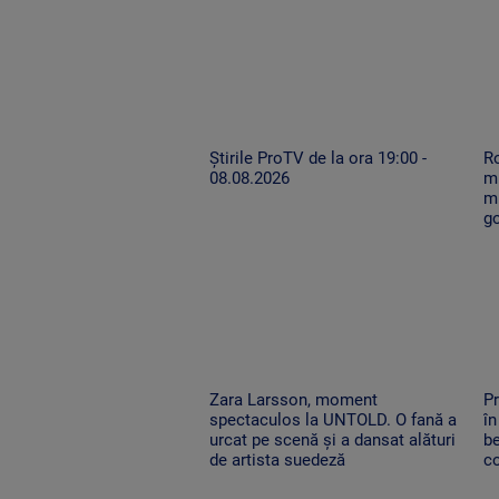
Știrile ProTV de la ora 19:00 -
Ro
08.08.2026
mu
mi
g
Zara Larsson, moment
Pr
spectaculos la UNTOLD. O fană a
în
urcat pe scenă și a dansat alături
be
de artista suedeză
co