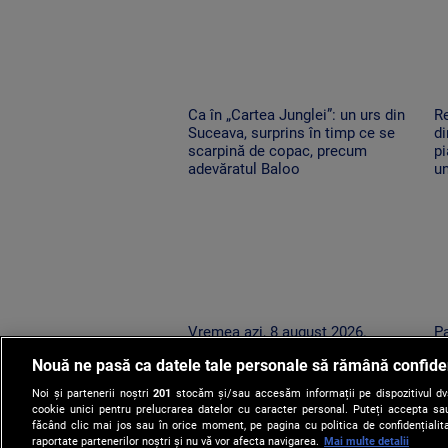
Ca în „Cartea Junglei”: un urs din
Re
Suceava, surprins în timp ce se
di
scarpină de copac, precum
pi
adevăratul Baloo
un
Vremea azi, 8 august 2026.
Pa
România este împărțită între
pu
Nouă ne pasă ca datele tale personale să rămână confide
caniculă și furtună
du
în
Noi și partenerii noștri
201
stocăm și/sau accesăm informații pe dispozitivul dvs.
cookie unici pentru prelucrarea datelor cu caracter personal. Puteți accepta sau
făcând clic mai jos sau în orice moment, pe pagina cu politica de confidențialita
raportate partenerilor noștri și nu vă vor afecta navigarea.
Mai multe detalii