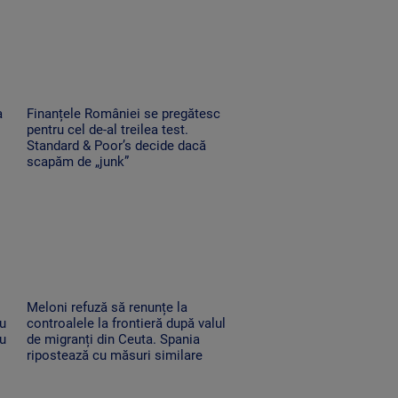
a
Finanțele României se pregătesc
pentru cel de-al treilea test.
Standard & Poor’s decide dacă
scapăm de „junk”
Meloni refuză să renunțe la
au
controalele la frontieră după valul
au
de migranți din Ceuta. Spania
ripostează cu măsuri similare