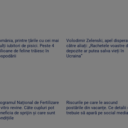
mânia, printre țările cu cei mai
Volodimir Zelenski, apel dispera
lți iubitori de pisici. Peste 4
către aliați: „Rachetele voastre d
lioane de feline trăiesc în
depozite ar putea salva vieți în
ospodării
Ucraina”
ogramul Național de Fertilizare
Riscurile pe care le ascund
 vitro revine. Câte cupluri pot
postările din vacanțe. Ce detalii
neficia de sprijin și care sunt
trebuie să apară pe social medi
ndițiile