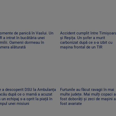
omente de panică în Vaslui. Un
Accident cumplit între Timișoar
R a intrat în bucătăria unei
și Reșița. Un șofer a murit
milii. Oamenii dormeau în
carbonizat după ce s-a izbit cu
amera alăturată
mașina frontal de un TIR
e a descoperit DSU la Ambulanța
Furtunile au făcut ravagii în mai
acău după ce o mamă a acuzat
multe județe. Mai mulți copaci 
 un echipaj s-a oprit la piață în
fost doborâți și zeci de mașini 
mpul unei misiuni
fost avariate