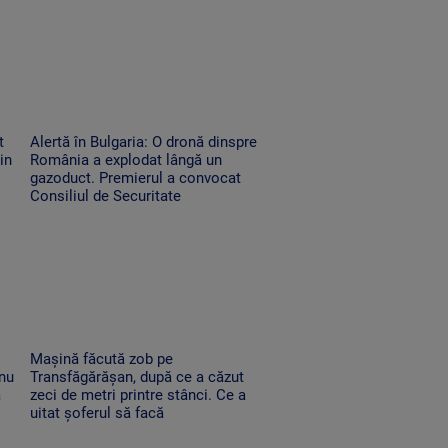
t
Alertă în Bulgaria: O dronă dinspre
in
România a explodat lângă un
gazoduct. Premierul a convocat
Consiliul de Securitate
Mașină făcută zob pe
 nu
Transfăgărășan, după ce a căzut
a
zeci de metri printre stânci. Ce a
uitat șoferul să facă