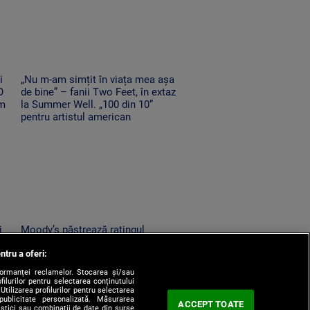
i
„Nu m-am simțit în viața mea așa
O
de bine” – fanii Two Feet, în extaz
em
la Summer Well. „100 din 10”
pentru artistul american
i
Moody’s păstrează ratingul
m
României în categoria
ntru a oferi:
„recomandat investiţiilor”, cu
perspectiva negativă
formanței reclamelor. Stocarea și/sau
filurilor pentru selectarea conținutului
Utilizarea profilurilor pentru selectarea
 publicitate personalizată. Măsurarea
ACCEPT TOATE
tistici sau combinații de date din surse