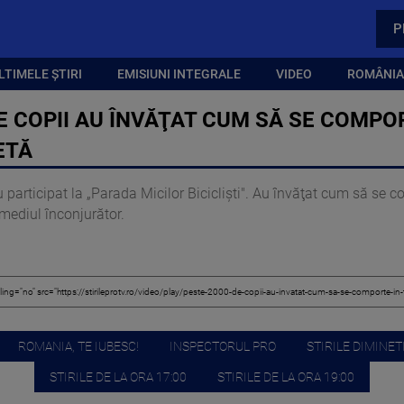
P
LTIMELE ȘTIRI
EMISIUNI INTEGRALE
VIDEO
ROMÂNIA,
E COPII AU ÎNVĂŢAT CUM SĂ SE COMPO
ETĂ
u participat la „Parada Micilor Biciclişti". Au învăţat cum să se c
 mediul înconjurător.
ROMANIA, TE IUBESC!
INSPECTORUL PRO
STIRILE DIMINETI
STIRILE DE LA ORA 17:00
STIRILE DE LA ORA 19:00