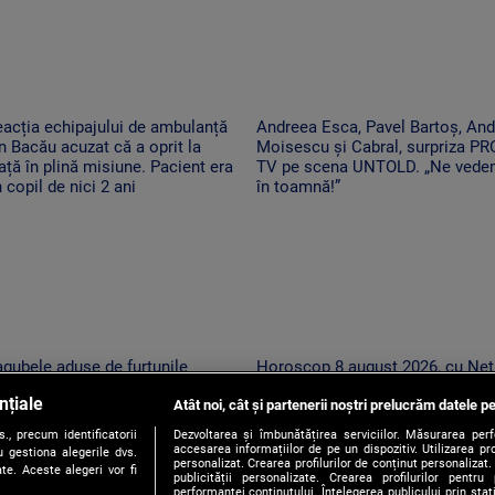
acția echipajului de ambulanță
Andreea Esca, Pavel Bartoș, And
n Bacău acuzat că a oprit la
Moisescu și Cabral, surpriza PR
ață în plină misiune. Pacient era
TV pe scena UNTOLD. „Ne ved
 copil de nici 2 ani
în toamnă!”
gubele aduse de furtunile
Horoscop 8 august 2026, cu Net
ternice care au lovit România
Sandu. O zi în care o să cheltui
nțiale
pă caniculă. „Oamenii au
Atât noi, cât și partenerii noștri prelucrăm datele pe
cu măsură banii
cercat să se ascundă”
, precum identificatorii
Dezvoltarea și îmbunătățirea serviciilor. Măsurarea per
accesarea informațiilor de pe un dispozitiv. Utilizarea pro
 gestiona alegerile dvs.
personalizat. Crearea profilurilor de conținut personalizat. 
te. Aceste alegeri vor fi
publicității personalizate. Crearea profilurilor pentru
performanței conținutului. Înțelegerea publicului prin sta