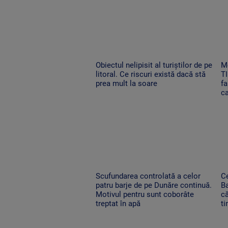
Obiectul nelipisit al turiștilor de pe
M
litoral. Ce riscuri există dacă stă
TI
prea mult la soare
fa
c
Scufundarea controlată a celor
C
patru barje de pe Dunăre continuă.
B
Motivul pentru sunt coborâte
că
treptat în apă
ti