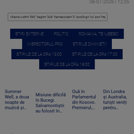
08-07-2026 | 12:35
STIRI EXTERNE
POLITIC
ROMANIA, TE IUBESC!
INSPECTORUL PRO
STIRILE DIMINETII
STIRILE DE LA ORA 13:00
STIRILE DE LA ORA 17:00
STIRILE DE LA ORA 19:00
Summer
Ouă în
Din Londra
Misiune dificilă
Well, a doua
Parlamentul
și Australia,
în Bucegi.
noapte de
din Kosovo.
turiști veniți
Salvamontiștii
muzică și
Premierul,
pentru
au folosit în
distracție la
atacat de o
câteva
premieră un
Buftea. Nick
femeie-
minute de
sistem special
Cave, cap de
politician din
întuneric.
pentru doi
afiș în ultima
opoziție în
Evenimentul
alpiniști blocați