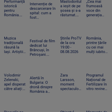
seară
timpul
astronomic
Performanță
Mastodontul
„Cea mai
pe stâncă
Intervenție de
negocierilor
al deceniului
istorică
a ieșit de pe
frumoasă
descarcerare în
politice
pentru
șosea și s-a
voce din
spital: cum a
România.
răsturnat.
generația
fost
Elevii români
Pompierii au
curentă”.
dezasamblat un
au obținut
intervenit de
Fanii Lewis
tocător pentru
opt medalii
urgență
Capaldi, în
a elibera mâna
la Olimpiada
pentru a
extaz după
unui băiețel din
de
preveni un
concertul de
Muzica
Știrile ProTV
România,
Reghin
Festival de film
Inteligență
incendiu
la UNTOLD
tradițională
de la ora
printre țările
dedicat lui
Artificială
răsună la
19:00 -
cu cei mai
Brâncuși, în
Iași. Artiștii
08.08.2026
mulți iubitori
Petroșani.
au adus pe
de pisici.
Organizatorul a
scenă
Peste 4
dezvăluit
instrumente
milioane de
temele
vechi
feline trăiesc
următoarelor
în gospodării
Volodimir
Zara
Programul
ediții.
Alertă în
Zelenski,
Larsson,
Național de
„Cinezesc”
Bulgaria: O
apel disperat
moment
Fertilizare în
dronă dinspre
către aliați:
spectaculos
vitro revine.
România a
„Rachetele
la UNTOLD.
Câte cupluri
explodat lângă
voastre din
O fană a
pot beneficia
un gazoduct.
depozite ar
urcat pe
de sprijin și
Premierul a
putea salva
scenă și a
care sunt
convocat
vieți în
dansat
condițiile