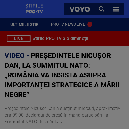
StirilePROTV
CAUTA
VOYO
TOATE 
PROTV NEWS LIVE
ULTIMELE ȘTIRI
LIVE
Știrile PRO TV ale dimineții
VIDEO -
PREȘEDINTELE NICUȘOR
DAN, LA SUMMITUL NATO:
„ROMÂNIA VA INSISTA ASUPRA
IMPORTANȚEI STRATEGICE A MĂRII
NEGRE”
Preşedintele Nicuşor Dan a susţinut miercuri, aproximativ
ora 09:00, declaraţii de presă în marja participării la
Summitul NATO de la Ankara.