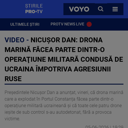
StirilePROTV
CAUTA
VOYO
TOATE 
PROTV NEWS LIVE
ULTIMELE ȘTIRI
VIDEO -
NICUŞOR DAN: DRONA
MARINĂ FĂCEA PARTE DINTR-O
OPERAŢIUNE MILITARĂ CONDUSĂ DE
UCRAINA ÎMPOTRIVA AGRESIUNII
RUSE
Președintele Nicușor Dan a anunțat, vineri, că drona marină
care a explodat în Portul Constanța făcea parte dintr-o
operațiune militară ucraineană și că toate cele patru drone
ieșite de sub control s-au autodetonat, fără a provoca
victime.
05-06-2026 | 19:29