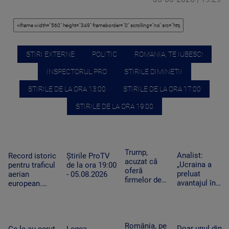
STIRI EXTERNE
POLITIC
ROMANIA, TE IUBESC!
INSPECTORUL PRO
STIRILE DIMINETII
STIRILE DE LA ORA 13:00
STIRILE DE LA ORA 17:00
STIRILE DE LA ORA 19:00
Trump,
Analist:
Record istoric
Știrile ProTV
acuzat că
„Ucraina a
pentru traficul
de la ora 19:00
oferă
preluat
aerian
- 05.08.2026
firmelor de
avantajul în
european.
pe Wall
războiul
Aeroporturile
Street acces
dronelor și
operează la
plătit în
pune presiune
capacitate
avans la
pe Rusia”.
maximă și în
România, pe
postările
Doar unul din