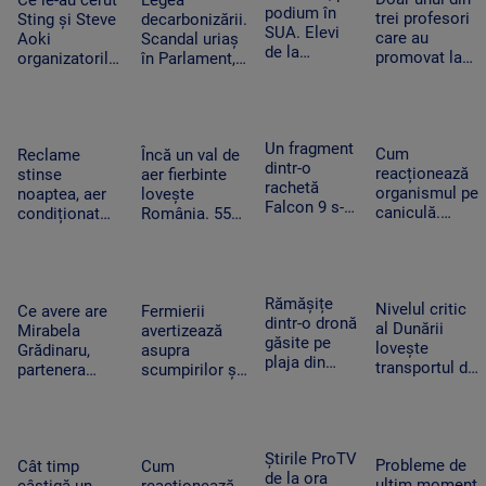
Cum schimbă
Ce le-au cerut
Legea
România
podium în
care pot
trei profesori
acest lucru
Sting și Steve
decarbonizării.
SUA. Elevi
mișca
care au
războiul
Aoki
Scandal uriaș
de la
piețele
promovat la
organizatorilor
în Parlament,
Colegiului
titularizare va
Untold.
din cauza
„Tudor
obține un post
Festivalul va
voturilor PSD
Vianu” au
pe perioadă
începe joi
și AUR, privind
obținut 39
nedeterminată
centralele pe
Un fragment
de medalii la
Cum
Reclame
Încă un val de
cărbune
dintr-o
Olimpiada
reacționează
stinse
aer fierbinte
rachetă
NEO
organismul pe
noaptea, aer
lovește
Falcon 9 s-a
Science
caniculă.
condiționat
România. 55
izbit de
Temperatura
limitat și
de grade la
Lună. Ce au
resimțită
autobuze
nivelul
descoperit
poate depăși
electrice
asfaltului în
oamenii de
50 de grade.
neîncărcate la
Timișoara.
Rămășițe
știință după
Nivelul critic
Cum ne
Ce avere are
Fermierii
ore de vârf.
„Aerul devine
dintr-o dronă
impact
al Dunării
protejăm
Mirabela
avertizează
Cum
irespirabil”
găsite pe
lovește
Grădinaru,
asupra
economisesc
plaja din
transportul de
partenera
scumpirilor și
magazinele
Mamaia. Ce
mărfuri. Ce
președintelui.
lipsei unor
i-a convins
înseamnă
Câți bani a
produse din
pe turiștii
prăbușirea
încasat anul
cauza secetei.
care au
traficului
trecut
„Avem deja de
Știrile ProTV
văzut-o să
Probleme de
fluvial pentru
Cât timp
Cum
achitat facturi
de la ora
sune la 112
ultim moment
economie
câștigă un
reacționează