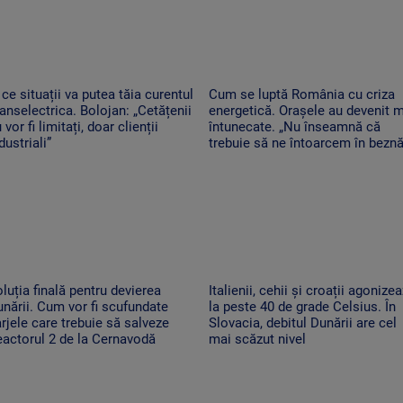
 ce situații va putea tăia curentul
Cum se luptă România cu criza
anselectrica. Bolojan: „Cetățenii
energetică. Orașele au devenit 
 vor fi limitați, doar clienții
întunecate. „Nu înseamnă că
dustriali”
trebuie să ne întoarcem în beznă
luția finală pentru devierea
Italienii, cehii și croații agonize
nării. Cum vor fi scufundate
la peste 40 de grade Celsius. În
rjele care trebuie să salveze
Slovacia, debitul Dunării are cel
actorul 2 de la Cernavodă
mai scăzut nivel