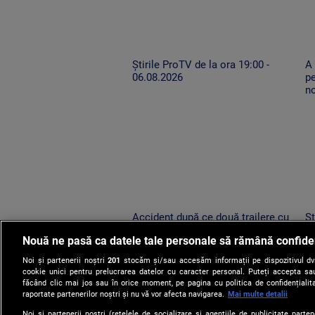
Știrile ProTV de la ora 19:00 -
A
06.08.2026
pe
n
Accident după ce două trailere cu
Șt
mașini au oprit pe drumul expres.
0
Nouă ne pasă ca datele tale personale să rămână confide
Un TIR condus de un șofer neatent
le-a lovit
Noi și partenerii noștri
201
stocăm și/sau accesăm informații pe dispozitivul dvs.
cookie unici pentru prelucrarea datelor cu caracter personal. Puteți accepta sau
făcând clic mai jos sau în orice moment, pe pagina cu politica de confidențialita
raportate partenerilor noștri și nu vă vor afecta navigarea.
Mai multe detalii
Noi si partenerii nostri (retelele de socializare si agentiile de publicitate parten