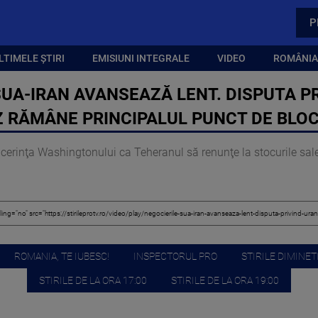
P
LTIMELE ȘTIRI
EMISIUNI INTEGRALE
VIDEO
ROMÂNIA,
UA-IRAN AVANSEAZĂ LENT. DISPUTA PR
RĂMÂNE PRINCIPALUL PUNCT DE BLO
cerinţa Washingtonului ca Teheranul să renunţe la stocurile sale
ROMANIA, TE IUBESC!
INSPECTORUL PRO
STIRILE DIMINETI
STIRILE DE LA ORA 17:00
STIRILE DE LA ORA 19:00