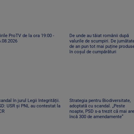
irile ProTV de la ora 19:00 -
De unde au tăiat românii după
6.08.2026
valurile de scumpiri. De jumătat
de an pun tot mai puține produs
în coșul de cumpărături
andal în jurul Legii Integrității.
Strategia pentru Biodiversitate,
D: USR și PNL au contestat la
adoptată cu scandal. „Peste
CR
noapte, PSD s-a trezit că mai ar
încă 300 de amendamente”