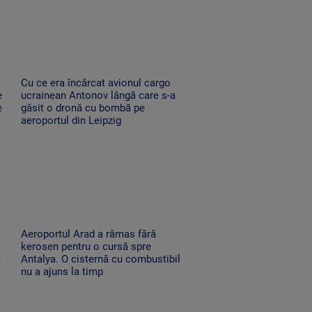
Cu ce era încărcat avionul cargo
e
ucrainean Antonov lângă care s-a
e
găsit o dronă cu bombă pe
aeroportul din Leipzig
Aeroportul Arad a rămas fără
kerosen pentru o cursă spre
e
Antalya. O cisternă cu combustibil
nu a ajuns la timp