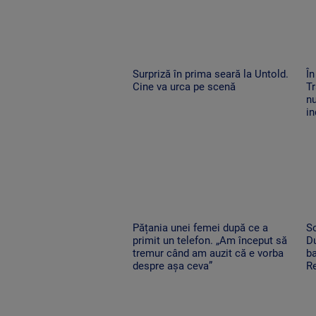
Surpriză în prima seară la Untold.
În
Cine va urca pe scenă
Tr
nu
in
Pățania unei femei după ce a
So
primit un telefon. „Am început să
Du
tremur când am auzit că e vorba
ba
despre așa ceva”
Re