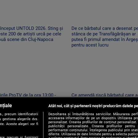
 început UNTOLD 2026. Sting și
De ce bărbatul care a desenat p
ste 200 de artiști urcă pe cele
stânca de pe Transfăgărășan ar
ouă scene din Cluj-Napoca
putea fi primul amendat în Argeș
pentru acest lucru
irile ProTV de la ora 13:00 -
Ce amendă riscă bărbatul care a
6.08.2026
desenat pe stânca de pe
nțiale
Atât noi, cât și partenerii noștri prelucrăm datele pe
Transfăgărășan. Ar putea fi oblig
să șteargă „opera”
, precum identificatorii
Dezvoltarea și îmbunătățirea serviciilor. Măsurarea per
accesarea informațiilor de pe un dispozitiv. Utilizarea pro
 gestiona alegerile dvs.
personalizat. Crearea profilurilor de conținut personalizat. 
te. Aceste alegeri vor fi
publicității personalizate. Crearea profilurilor pentru
performanței conținutului. Înțelegerea publicului prin sta
diferite. Utilizarea de date limitate pentru a selecta public
ere, precum si furnizorii