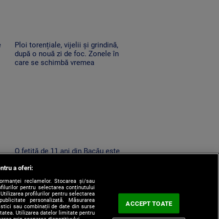
e
Ploi torențiale, vijelii și grindină,
după o nouă zi de foc. Zonele în
care se schimbă vremea
O fetiță de 11 ani din Bacău este
căutată de zeci de polițiști,
ntru a oferi:
at
jandarmi și pompieri, după ce a
dispărut de acasă
formanței reclamelor. Stocarea și/sau
filurilor pentru selectarea conținutului
Utilizarea profilurilor pentru selectarea
 publicitate personalizată. Măsurarea
ACCEPT TOATE
tistici sau combinații de date din surse
itatea. Utilizarea datelor limitate pentru