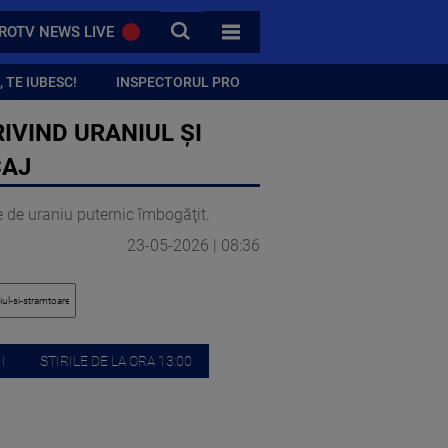
CAUTA
ROTV NEWS LIVE
TOATE CATEGORIILE
 TE IUBESC!
INSPECTORUL PRO
IVIND URANIUL ŞI
CAJ
 de uraniu puternic îmbogăţit.
23-05-2026 | 08:36
I
STIRILE DE LA ORA 13:00