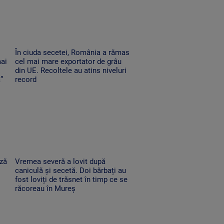
În ciuda secetei, România a rămas
mai
cel mai mare exportator de grâu
din UE. Recoltele au atins niveluri
”
record
ază
Vremea severă a lovit după
caniculă și secetă. Doi bărbați au
fost loviți de trăsnet în timp ce se
răcoreau în Mureș