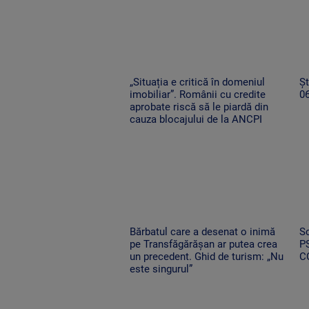
„Situația e critică în domeniul
Șt
imobiliar”. Românii cu credite
0
aprobate riscă să le piardă din
cauza blocajului de la ANCPI
Bărbatul care a desenat o inimă
Sc
pe Transfăgărășan ar putea crea
PS
un precedent. Ghid de turism: „Nu
C
este singurul”