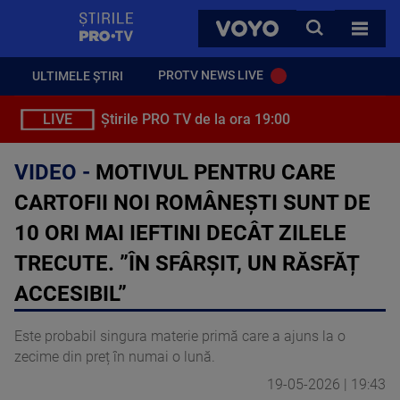
StirilePROTV
CAUTA
VOYO
TOATE 
PROTV NEWS LIVE
ULTIMELE ȘTIRI
LIVE
Știrile PRO TV de la ora 19:00
VIDEO -
MOTIVUL PENTRU CARE
CARTOFII NOI ROMÂNEȘTI SUNT DE
10 ORI MAI IEFTINI DECÂT ZILELE
TRECUTE. ”ÎN SFÂRȘIT, UN RĂSFĂȚ
ACCESIBIL”
Este probabil singura materie primă care a ajuns la o
zecime din preț în numai o lună.
19-05-2026 | 19:43