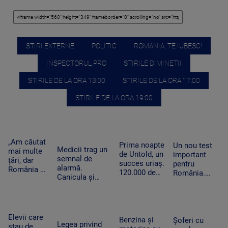
STIRI EXTERNE
POLITIC
ROMANIA, TE IUBESC!
INSPECTORUL PRO
STIRILE DIMINETII
STIRILE DE LA ORA 13:00
STIRILE DE LA ORA 17:00
STIRILE DE LA ORA 19:00
„Am căutat
Prima noapte
Un nou test
Medicii trag un
mai multe
de Untold, un
important
semnal de
țări, dar
succes uriaș.
pentru
alarmă.
România a
120.000 de
România.
Canicula și
câștigat”.
participanți
Moody's va
frigul brusc pot
De ce a
și un show
anunța dacă
agrava bolile
ales un
memorabil
ne
cardiovasculare
tânăr sirian
susținut de
retrogradează
și respiratorii
să vină la
Elevii care
Sting
la „junk”. Ce
Benzina și
Șoferi cu
facultate în
Legea privind
stau de
ar însemna