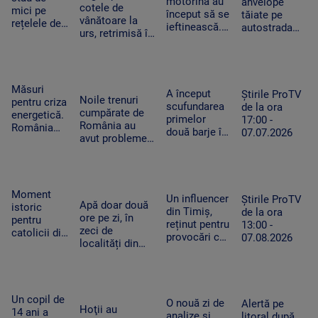
motorina au
anvelope
Timișoara
cotele de
mici pe
acest lucru
început să se
tăiate pe
vânătoare la
rețelele de
ieftinească.
autostrada
urs, retrimisă în
socializare
Primele
spre mare.
Parlament.
vor avea
efecte la
Ce sunt
Modificările
rezultate
pompă după
„aricii” de
solicitate de
mai proaste
ce a fost
metal care
Nicușor Dan
la școală.
Măsuri
declarată
tot apar pe
A început
Știrile ProTV
Ce arată un
Noile trenuri
pentru criza
stare de criză
A2
scufundarea
de la ora
studiu
cumpărate de
energetică.
primelor
17:00 -
România au
România
două barje în
07.07.2026
avut probleme
investește
Dunăre. Cum
tehnice de la
cu
va fi deviat
prima călătorie.
întârziere în
cursul apei
Cursa până la
baterii.
spre centrala
Brașov a durat
Capacitatea
Moment
de la
Un influencer
Știrile ProTV
cinci ore
de stocare
Apă doar două
istoric
Cernavodă
din Timiș,
de la ora
s-ar putea
ore pe zi, în
pentru
reținut pentru
13:00 -
dubla în
zeci de
catolicii din
provocări cu
07.08.2026
2026
localități din
România.
tentă sexuală
Mureș.
Relicva
pe TikTok
Localnicii sunt
Sfântului
revoltați: apa
Francisc
de la robinet
din Assisi a
Un copil de
O nouă zi de
Alertă pe
vine la ore
ajuns la
Hoţii au
14 ani a
analize și
litoral după