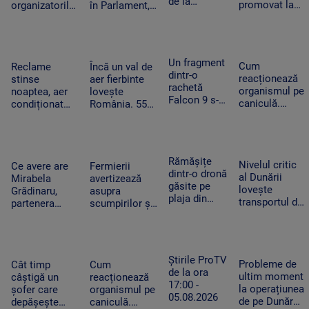
de la
piețele
promovat la
organizatorilor
în Parlament,
Colegiului
titularizare va
Untold.
din cauza
„Tudor
obține un post
Festivalul va
voturilor PSD
Vianu” au
pe perioadă
începe joi
și AUR, privind
obținut 39
nedeterminată
centralele pe
Un fragment
de medalii la
Cum
Reclame
Încă un val de
cărbune
dintr-o
Olimpiada
reacționează
stinse
aer fierbinte
rachetă
NEO
organismul pe
noaptea, aer
lovește
Falcon 9 s-a
Science
caniculă.
condiționat
România. 55
izbit de
Temperatura
limitat și
de grade la
Lună. Ce au
resimțită
autobuze
nivelul
descoperit
poate depăși
electrice
asfaltului în
oamenii de
50 de grade.
neîncărcate la
Timișoara.
Rămășițe
știință după
Nivelul critic
Cum ne
Ce avere are
Fermierii
ore de vârf.
„Aerul devine
dintr-o dronă
impact
al Dunării
protejăm
Mirabela
avertizează
Cum
irespirabil”
găsite pe
lovește
Grădinaru,
asupra
economisesc
plaja din
transportul de
partenera
scumpirilor și
magazinele
Mamaia. Ce
mărfuri. Ce
președintelui.
lipsei unor
i-a convins
înseamnă
Câți bani a
produse din
pe turiștii
prăbușirea
încasat anul
cauza secetei.
care au
traficului
trecut
„Avem deja de
Știrile ProTV
văzut-o să
Probleme de
fluvial pentru
Cât timp
Cum
achitat facturi
de la ora
sune la 112
ultim moment
economie
câștigă un
reacționează
uriașe”
17:00 -
la operațiunea
șofer care
organismul pe
05.08.2026
de pe Dunăre.
depășește
caniculă.