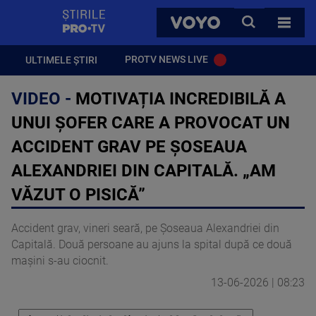
StirilePROTV
CAUTA
VOYO
TOATE 
PROTV NEWS LIVE
ULTIMELE ȘTIRI
VIDEO -
MOTIVAȚIA INCREDIBILĂ A
UNUI ȘOFER CARE A PROVOCAT UN
ACCIDENT GRAV PE ȘOSEAUA
ALEXANDRIEI DIN CAPITALĂ. „AM
VĂZUT O PISICĂ”
Accident grav, vineri seară, pe Șoseaua Alexandriei din
Capitală. Două persoane au ajuns la spital după ce două
mașini s-au ciocnit.
13-06-2026 | 08:23