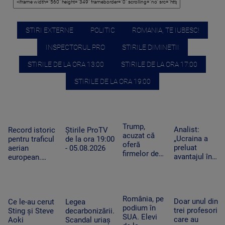
STIRI EXTERNE
POLITIC
ROMANIA, TE IUBESC!
INSPECTORUL PRO
STIRILE DIMINETII
STIRILE DE LA ORA 13:00
STIRILE DE LA ORA 17:00
STIRILE DE LA ORA 19:00
Trump,
Analist:
Record istoric
Știrile ProTV
acuzat că
„Ucraina a
pentru traficul
de la ora 19:00
oferă
preluat
aerian
- 05.08.2026
firmelor de
avantajul în
european.
pe Wall
războiul
Aeroporturile
Street acces
dronelor și
operează la
plătit în
pune presiune
capacitate
avans la
pe Rusia”.
maximă și în
România, pe
postările
Doar unul din
Cum schimbă
Ce le-au cerut
Legea
România
podium în
care pot
trei profesori
acest lucru
Sting și Steve
decarbonizării.
SUA. Elevi
mișca
care au
războiul
Aoki
Scandal uriaș