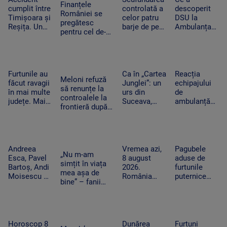
Finanțele
alăturată
cumplit între
controlată a
descoperit
României se
Timișoara și
celor patru
DSU la
pregătesc
Reșița. Un
barje de pe
Ambulanța
pentru cel de-al
șofer a murit
Dunăre
Bacău după
treilea test.
carbonizat
continuă.
ce o mamă a
Standard &
după ce s-a
Motivul
acuzat că un
Poor’s decide
izbit cu
pentru sunt
echipaj s-a
dacă scapăm
mașina
coborâte
oprit la piață
Furtunile au
Ca în „Cartea
Reacția
de „junk”
Meloni refuză
frontal de un
treptat în
în timpul
făcut ravagii
Junglei”: un
echipajului
să renunțe la
TIR
apă
unei misiuni
în mai multe
urs din
de
controalele la
județe. Mai
Suceava,
ambulanță
frontieră după
mulți copaci
surprins în
din Bacău
valul de
au fost
timp ce se
acuzat că a
migranți din
doborâți și
scarpină de
oprit la piață
Ceuta. Spania
zeci de
copac,
în plină
ripostează cu
mașini au
precum
misiune.
Andreea
Vremea azi,
Pagubele
măsuri similare
„Nu m-am
fost avariate
adevăratul
Pacient era
Esca, Pavel
8 august
aduse de
simțit în viața
Baloo
un copil de
Bartoș, Andi
2026.
furtunile
mea așa de
nici 2 ani
Moisescu și
România
puternice
bine” – fanii
Cabral,
este
care au lovit
Two Feet, în
surpriza PRO
împărțită
România
extaz la
TV pe scena
între
după
Summer Well.
UNTOLD.
caniculă și
caniculă.
„100 din 10”
„Ne vedem
furtună
„Oamenii au
Horoscop 8
Dunărea
Furtuni