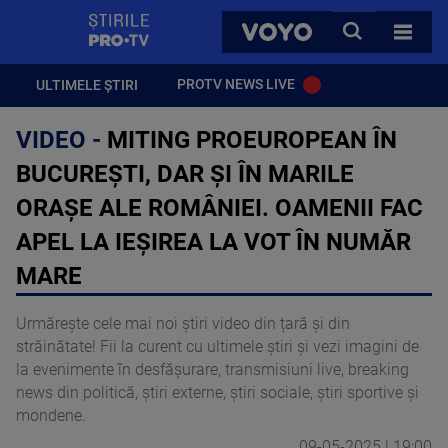
StirilePROTV
CAUTA
VOYO
TOATE 
PROTV NEWS LIVE
ULTIMELE ȘTIRI
VIDEO -
MITING PROEUROPEAN ÎN
BUCUREŞTI, DAR ŞI ÎN MARILE
ORAŞE ALE ROMÂNIEI. OAMENII FAC
APEL LA IEŞIREA LA VOT ÎN NUMĂR
MARE
Urmărește cele mai noi știri video din țară și din
străinătate! Fii la curent cu ultimele știri și vezi imagini de
la evenimente în desfășurare, transmisiuni live, breaking
news din politică, știri externe, știri sociale, știri sportive și
mondene.
09-05-2025 | 19:00