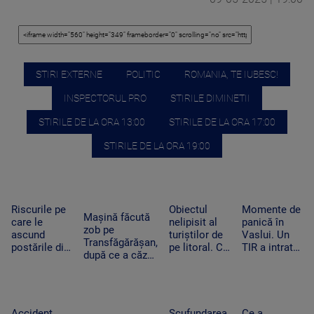
STIRI EXTERNE
POLITIC
ROMANIA, TE IUBESC!
INSPECTORUL PRO
STIRILE DIMINETII
STIRILE DE LA ORA 13:00
STIRILE DE LA ORA 17:00
STIRILE DE LA ORA 19:00
Riscurile pe
Obiectul
Momente de
Mașină făcută
care le
nelipisit al
panică în
zob pe
ascund
turiștilor de
Vaslui. Un
Transfăgărășan,
postările din
pe litoral. Ce
TIR a intrat
după ce a căzut
vacanțe. Ce
riscuri există
în bucătăria
zeci de metri
detalii nu
dacă stă
unei familii.
printre stânci.
trebuie să
prea mult la
Oamenii
Ce a uitat
apară pe
soare
dormeau în
șoferul să facă
social media
camera
Accident
Scufundarea
Ce a