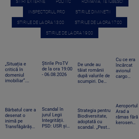
STIRI EXTERNE
POLITIC
ROMANIA, TE IUBESC!
INSPECTORUL PRO
STIRILE DIMINETII
STIRILE DE LA ORA 13:00
STIRILE DE LA ORA 17:00
STIRILE DE LA ORA 19:00
Cu ce era
Știrile ProTV
„Situația e
De unde au
încărcat
de la ora 19:00
critică în
tăiat românii
avionul
- 06.08.2026
domeniul
după valurile de
cargo
imobiliar”.
scumpiri. De
ucrainean
Românii cu
jumătate de an
Antonov
credite
pun tot mai
lângă care
aprobate riscă
puține produse
s-a găsit o
să le piardă din
în coșul de
dronă cu
Aeroportul
cauza
Scandal în
cumpărături
Bărbatul care a
bombă pe
Strategia pentru
Arad a
blocajului de la
jurul Legii
desenat o
aeroportul
Biodiversitate,
rămas fără
ANCPI
Integrității.
inimă pe
din Leipzig
adoptată cu
kerosen
PSD: USR și
Transfăgărășan
scandal. „Peste
pentru o
PNL au
ar putea crea
noapte, PSD s-a
cursă spre
contestat la
un precedent.
trezit că mai