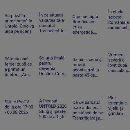
Antalya. O
CCR
Ghid de turism:
are încă 300 de
cisternă cu
„Nu este
amendamente”
combustibi
În ciuda
singurul”
În ce situații
Surpriză în
nu a ajuns
Cum se luptă
secetei,
va putea tăia
prima seară la
la timp
România cu
România a
curentul
Untold. Cine va
criza
rămas cel
Transelectrica.
urca pe scenă
energetică.
mai mare
Bolojan:
Orașele au
exportator
„Cetățenii nu
devenit mai
de grâu din
vor fi limitați,
întunecate. „Nu
UE.
doar clienții
înseamnă că
Recoltele
Vremea
industriali”
Soluția finală
trebuie să ne
Pățania unei
au atins
Italienii, cehii și
severă a
pentru
întoarcem în
femei după ce
niveluri
croații
lovit după
devierea
beznă”
a primit un
record
agonizează la
caniculă și
Dunării. Cum
telefon. „Am
peste 40 de
secetă. Do
vor fi
început să
grade Celsius.
bărbați au
scufundate
tremur când
În Slovacia,
fost loviți
barjele care
am auzit că e
debitul Dunării
de trăsnet
trebuie să
vorba despre
are cel mai
în timp ce
Ploi
salveze
așa ceva”
A început
scăzut nivel
Știrile ProTV
se răcorea
De ce bărbatul
torențiale,
Reactorul 2 de
UNTOLD 2026.
de la ora 17:00
în Mureș
care a desenat
vijelii și
la Cernavodă
Sting și peste
- 06.08.2026
pe stânca de pe
grindină,
200 de artiști
Transfăgărășan
după o
urcă pe cele
ar putea fi
nouă zi de
nouă scene
primul amendat
foc. Zonel