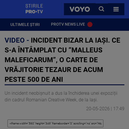
StirilePROTV
CAUTA
VOYO
TOATE 
PROTV NEWS LIVE
ULTIMELE ȘTIRI
VIDEO -
INCIDENT BIZAR LA IAȘI. CE
S-A ÎNTÂMPLAT CU ”MALLEUS
MALEFICARUM”, O CARTE DE
VRĂJITORIE TEZAUR DE ACUM
PESTE 500 DE ANI
Un incident neobișnuit a dus la închiderea unei expoziții
din cadrul Romanian Creative Week, de la Iași.
20-05-2026 | 17:49