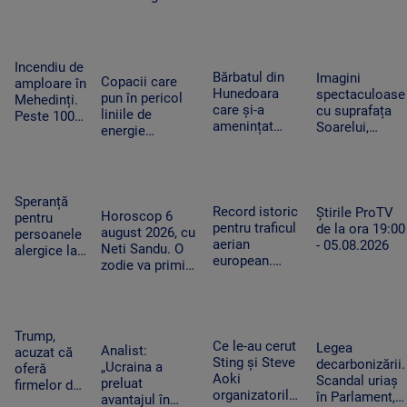
fiecare oră în
țara, iar după-
zilele
amiază va
caniculare și
ploua torențial
cum ajută
în mai multe
Incendiu de
organismul să
zone
Bărbatul din
Imagini
Copacii care
amploare în
funcționeze
Hunedoara
spectaculoase
pun în pericol
Mehedinți.
care și-a
cu suprafața
liniile de
Peste 100
amenințat
Soarelui,
energie
de hectare
copilul de 2
surprinse în
electrică din
de
ani cu un
cele mai mici
Apuseni au fost
vegetație
cutter a fost
detalii cu cel
tăiați, după
uscată au
reținut. „Nu
mai
pana uriașă de
fost
Speranță
am vrut să fac
performant
Record istoric
curent din iarnă
Știrile ProTV
mistuite de
Horoscop 6
pentru
rău”
telescop solar
pentru traficul
de la ora 19:00
flăcări
august 2026, cu
persoanele
din lume
aerian
- 05.08.2026
Neti Sandu. O
alergice la
european.
zodie va primi
câini.
Aeroporturile
un bonus la
Cercetătorii
operează la
locul de muncă
au creat
capacitate
exemplare
maximă și în
care nu mai
Trump,
România
Ce le-au cerut
Legea
provoacă
Analist:
acuzat că
Sting și Steve
decarbonizării.
alergii
„Ucraina a
oferă
Aoki
Scandal uriaș
preluat
firmelor de
organizatorilor
în Parlament,
avantajul în
pe Wall