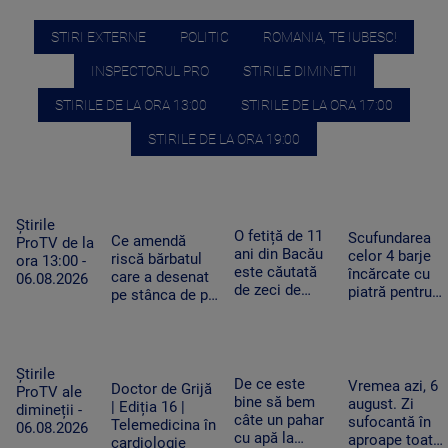
STIRI EXTERNE
POLITIC
ROMANIA, TE IUBESC!
INSPECTORUL PRO
STIRILE DIMINETII
STIRILE DE LA ORA 13:00
STIRILE DE LA ORA 17:00
STIRILE DE LA ORA 19:00
Știrile
O fetiță de 11
Scufundarea
Ce amendă
ProTV de la
ani din Bacău
celor 4 barje
riscă bărbatul
ora 13:00 -
este căutată
încărcate cu
care a desenat
06.08.2026
de zeci de
piatră pentru
pe stânca de pe
polițiști,
redirecționare
Transfăgărășan.
jandarmi și
curentului pe
Ar putea fi
pompieri, după
Dunărea Vech
obligat să
ce a dispărut
se va relua joi
șteargă „opera”
Știrile
de acasă
De ce este
Vremea azi, 6
Doctor de Grijă
ProTV ale
bine să bem
august. Zi
| Ediția 16 |
dimineții -
câte un pahar
sufocantă în
Telemedicina în
06.08.2026
cu apă la
aproape toată
cardiologie