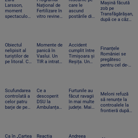
Consiliul de
Mașină făcută
Ucraina”
Larsson,
Național de
care le
Securitate
zob pe
moment
Fertilizare în
ascund
Transfăgărășan,
spectaculos
vitro revine.
postările din
după ce a căzut
la UNTOLD.
Câte cupluri
vacanțe. Ce
zeci de metri
O fană a
pot beneficia
detalii nu
printre stânci.
urcat pe
de sprijin și
trebuie să
Ce a uitat
scenă și a
care sunt
apară pe
șoferul să facă
dansat
condițiile
social media
Obiectul
Momente de
Accident
Finanțele
alături de
nelipisit al
panică în
cumplit între
României se
artista
turiștilor de
Vaslui. Un
Timișoara și
pregătesc
suedeză
pe litoral. Ce
TIR a intrat
Reșița. Un
pentru cel de-al
riscuri există
în bucătăria
șofer a murit
treilea test.
dacă stă
unei familii.
carbonizat
Standard &
prea mult la
Oamenii
după ce s-a
Poor’s decide
soare
dormeau în
izbit cu
dacă scapăm
camera
mașina
Scufundarea
Ce a
Furtunile au
de „junk”
Meloni refuză
alăturată
frontal de un
controlată a
descoperit
făcut ravagii
să renunțe la
TIR
celor patru
DSU la
în mai multe
controalele la
barje de pe
Ambulanța
județe. Mai
frontieră după
Dunăre
Bacău după
mulți copaci
valul de
continuă.
ce o mamă a
au fost
migranți din
Motivul
acuzat că un
doborâți și
Ceuta. Spania
pentru sunt
echipaj s-a
zeci de
ripostează cu
coborâte
oprit la piață
mașini au
Ca în „Cartea
Reacția
Andreea