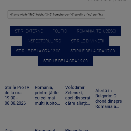
STIRI EXTERNE
POLITIC
ROMANIA, TE IUBESC!
INSPECTORUL PRO
STIRILE DIMINETII
STIRILE DE LA ORA 13:00
STIRILE DE LA ORA 17:00
STIRILE DE LA ORA 19:00
Știrile ProTV
România,
Volodimir
Alertă în
de la ora
printre țările
Zelenski,
Bulgaria: O
19:00 -
cu cei mai
apel disperat
dronă dinspre
08.08.2026
mulți iubitori
către aliați:
România a
de pisici.
„Rachetele
explodat lângă
Peste 4
voastre din
un gazoduct.
milioane de
depozite ar
Premierul a
feline trăiesc
putea salva
convocat
în gospodării
vieți în
Zara
Programul
Riscurile pe