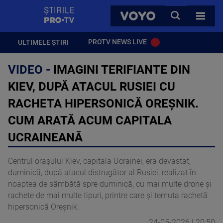
StirilePROTV
CAUTA
VOYO
TOATE 
PROTV NEWS LIVE
ULTIMELE ȘTIRI
VIDEO -
IMAGINI TERIFIANTE DIN
KIEV, DUPĂ ATACUL RUSIEI CU
RACHETA HIPERSONICĂ OREȘNIK.
CUM ARATĂ ACUM CAPITALA
UCRAINEANĂ
Centrul orașului Kiev, capitala Ucrainei, era devastat,
duminică, după atacul distrugător al Rusiei, realizat în
noaptea de sâmbătă spre duminică, cu mai multe drone și
rachete de mai multe tipuri, printre care și temuta rachetă
hipersonică Oreșnik.
24-05-2026 | 20:50