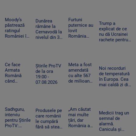
cheltuim cu
Feet, în
România
și furtună
măsură banii
extaz la
după
Summer
caniculă.
Well. „100
„Oamenii au
Moody’s
Furtuni
Dunărea
Trump a
din 10”
încercat să
păstrează
puternice au
rămâne la
explicat de ce
pentru
se ascundă”
ratingul
lovit
Cernavodă la
nu dă Ucrainei
artistul
României în
România
nivelul din 3
rachete pentru
american
categoria
după
august. În
Patriot: Nici
„recomandat
caniculă.
Ungaria,
Pentagonul nu
investiţiilor”,
Pagube după
debitul a
mai are foarte
cu
un Cod roşu
crescut cu 6
multe
perspectiva
de ploi
Ce face
Meta a fost
centimetri în
Știrile ProTV
Noi recorduri
negativă
torenţiale
Armata
amendată
ultimele 3
de la ora
de temperatură
Română
cu alte 567
zile la Paks
19:00 -
în Europa. Cea
când
de milioane
07.08.2026
mai caldă zi din
detectează
de dolari în
istoria
drone la
SUA.
Slovaciei. În
graniță.
Compania a
Italia au fost 48
Piloții de F-
fost
de grade
16 au 15
descrisă ca
Sadhguru,
„Am căutat
Produsele pe
Celsius
Medicii trag un
minute să
o „pacoste
interviu
mai multe
care românii
semnal de
decoleze
publică"
pentru Știrile
țări, dar
le cumpără
alarmă.
ProTV:
România a
fără să stea
Canicula și
„Mulți
câștigat”. De
pe gânduri în
frigul brusc pot