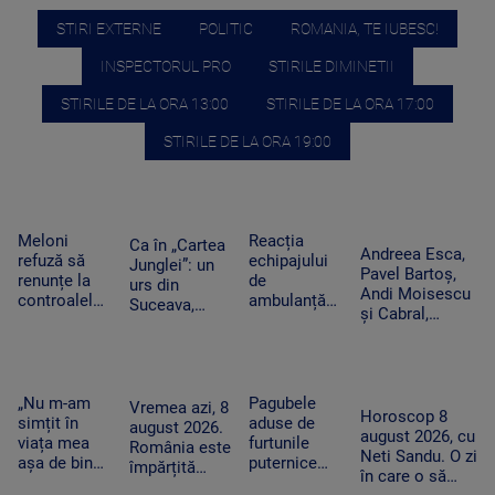
STIRI EXTERNE
POLITIC
ROMANIA, TE IUBESC!
INSPECTORUL PRO
STIRILE DIMINETII
STIRILE DE LA ORA 13:00
STIRILE DE LA ORA 17:00
STIRILE DE LA ORA 19:00
Meloni
Reacția
Ca în „Cartea
Andreea Esca,
refuză să
echipajului
Junglei”: un
Pavel Bartoș,
renunțe la
de
urs din
Andi Moisescu
controalele
ambulanță
Suceava,
și Cabral,
la frontieră
din Bacău
surprins în
surpriza PRO
după valul
acuzat că a
timp ce se
TV pe scena
de migranți
oprit la piață
scarpină de
UNTOLD. „Ne
din Ceuta.
în plină
copac,
vedem în
Spania
misiune.
„Nu m-am
Pagubele
precum
Vremea azi, 8
toamnă!”
Horoscop 8
ripostează
Pacient era
simțit în
aduse de
adevăratul
august 2026.
august 2026, cu
cu măsuri
un copil de
viața mea
furtunile
Baloo
România este
Neti Sandu. O zi
similare
nici 2 ani
așa de bine”
puternice
împărțită
în care o să
– fanii Two
care au lovit
între caniculă