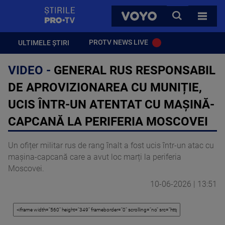
StirilePROTV
CAUTA
VOYO
TOATE 
PROTV NEWS LIVE
ULTIMELE ȘTIRI
VIDEO -
GENERAL RUS RESPONSABIL
DE APROVIZIONAREA CU MUNIȚIE,
UCIS ÎNTR-UN ATENTAT CU MAȘINĂ-
CAPCANĂ LA PERIFERIA MOSCOVEI
Un ofițer militar rus de rang înalt a fost ucis într-un atac cu
maşina-capcană care a avut loc marți la periferia
Moscovei.
10-06-2026 | 13:51