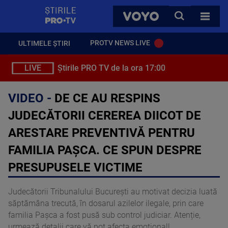
StirilePROTV
CAUTA
VOYO
TOATE 
PROTV NEWS LIVE
ULTIMELE ȘTIRI
LIVE
Știrile PRO TV de la ora 17:00
VIDEO -
DE CE AU RESPINS
JUDECĂTORII CEREREA DIICOT DE
ARESTARE PREVENTIVĂ PENTRU
FAMILIA PAȘCA. CE SPUN DESPRE
PRESUPUSELE VICTIME
Judecătorii Tribunalului București au motivat decizia luată
săptămâna trecută, în dosarul azilelor ilegale, prin care
familia Pașca a fost pusă sub control judiciar. Atenție,
urmează detalii care vă pot afecta emoțional!