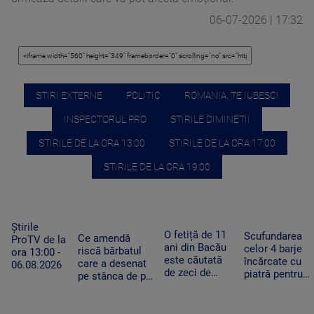
06-07-2026 | 17:32
STIRI EXTERNE
POLITIC
ROMANIA, TE IUBESC!
INSPECTORUL PRO
STIRILE DIMINETII
STIRILE DE LA ORA 13:00
STIRILE DE LA ORA 17:00
STIRILE DE LA ORA 19:00
Știrile
O fetiță de 11
Scufundarea
Ce amendă
ProTV de la
ani din Bacău
celor 4 barje
riscă bărbatul
ora 13:00 -
este căutată
încărcate cu
care a desenat
06.08.2026
de zeci de
piatră pentru
pe stânca de pe
polițiști,
redirecționare
Transfăgărășan.
jandarmi și
curentului pe
Ar putea fi
pompieri, după
Dunărea Vech