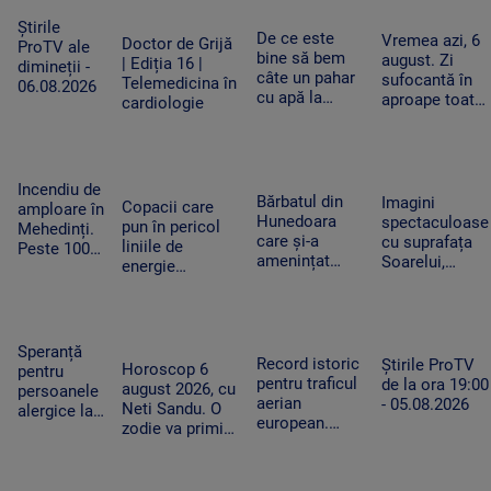
obligat să
ce a dispărut
se va relua joi
șteargă „opera”
Știrile
de acasă
De ce este
Vremea azi, 6
Doctor de Grijă
ProTV ale
bine să bem
august. Zi
| Ediția 16 |
dimineții -
câte un pahar
sufocantă în
Telemedicina în
06.08.2026
cu apă la
aproape toată
cardiologie
fiecare oră în
țara, iar după-
zilele
amiază va
caniculare și
ploua torențial
cum ajută
în mai multe
Incendiu de
organismul să
zone
Bărbatul din
Imagini
Copacii care
amploare în
funcționeze
Hunedoara
spectaculoase
pun în pericol
Mehedinți.
care și-a
cu suprafața
liniile de
Peste 100
amenințat
Soarelui,
energie
de hectare
copilul de 2
surprinse în
electrică din
de
ani cu un
cele mai mici
Apuseni au fost
vegetație
cutter a fost
detalii cu cel
tăiați, după
uscată au
reținut. „Nu
mai
pana uriașă de
fost
Speranță
am vrut să fac
performant
Record istoric
curent din iarnă
Știrile ProTV
mistuite de
Horoscop 6
pentru
rău”
telescop solar
pentru traficul
de la ora 19:00
flăcări
august 2026, cu
persoanele
din lume
aerian
- 05.08.2026
Neti Sandu. O
alergice la
european.
zodie va primi
câini.
Aeroporturile
un bonus la
Cercetătorii
operează la
locul de muncă
au creat
capacitate
exemplare