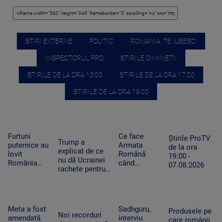
STIRI EXTERNE
POLITIC
ROMANIA, TE IUBESC!
INSPECTORUL PRO
STIRILE DIMINETII
STIRILE DE LA ORA 13:00
STIRILE DE LA ORA 17:00
STIRILE DE LA ORA 19:00
Furtuni
Ce face
Știrile ProTV
Trump a
puternice au
Armata
de la ora
explicat de ce
lovit
Română
19:00 -
nu dă Ucrainei
România
când
07.08.2026
rachete pentru
după
detectează
Patriot: Nici
caniculă.
drone la
Pentagonul nu
Pagube după
graniță.
mai are foarte
un Cod roşu
Piloții de F-
multe
de ploi
16 au 15
Meta a fost
Sadhguru,
Produsele pe
Noi recorduri
torenţiale
minute să
amendată
interviu
care românii