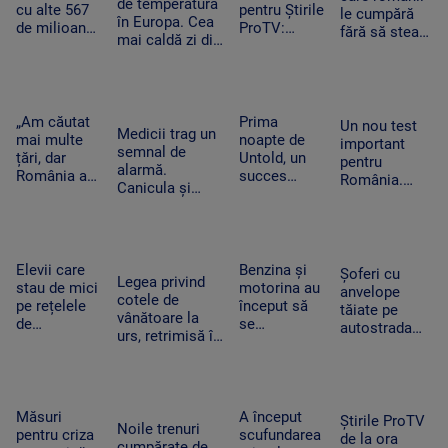
de temperatură
decoleze
cu alte 567
pentru Știrile
le cumpără
în Europa. Cea
de milioane
ProTV:
fără să stea
mai caldă zi din
de dolari în
„Mulți
pe gânduri în
istoria
SUA.
oameni pur
acest
Slovaciei. În
Compania a
și simplu nu
moment.
Italia au fost 48
fost
mai știu ce
Vânzările au
de grade
descrisă ca
să facă cu ei
„Am căutat
Prima
explodat
Un nou test
Celsius
Medicii trag un
o „pacoste
înșiși”
mai multe
noapte de
important
semnal de
publică"
țări, dar
Untold, un
pentru
alarmă.
România a
succes
România.
Canicula și
câștigat”. De
uriaș.
Moody's va
frigul brusc pot
ce a ales un
120.000 de
anunța dacă
agrava bolile
tânăr sirian
participanți
ne
cardiovasculare
să vină la
și un show
retrogradează
și respiratorii
facultate în
memorabil
Elevii care
Benzina și
la „junk”. Ce
Șoferi cu
Legea privind
Timișoara
susținut de
stau de mici
motorina au
ar însemna
anvelope
cotele de
Sting
pe rețelele
început să
acest lucru
tăiate pe
vânătoare la
de
se
autostrada
urs, retrimisă în
socializare
ieftinească.
spre mare.
Parlament.
vor avea
Primele
Ce sunt
Modificările
rezultate
efecte la
„aricii” de
solicitate de
mai proaste
pompă după
metal care
Nicușor Dan
la școală.
ce a fost
Măsuri
A început
tot apar pe
Știrile ProTV
Noile trenuri
Ce arată un
declarată
pentru criza
scufundarea
A2
de la ora
cumpărate de