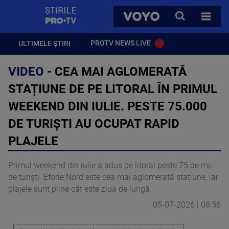
StirilePROTV
CAUTA
VOYO
TOATE 
PROTV NEWS LIVE
ULTIMELE ȘTIRI
VIDEO -
CEA MAI AGLOMERATĂ
STAȚIUNE DE PE LITORAL ÎN PRIMUL
WEEKEND DIN IULIE. PESTE 75.000
DE TURIȘTI AU OCUPAT RAPID
PLAJELE
Primul weekend din iulie a adus pe litoral peste 75 de mii
de turiști. Eforie Nord este cea mai aglomerată stațiune, iar
plajele sunt pline cât este ziua de lungă.
05-07-2026 | 08:56