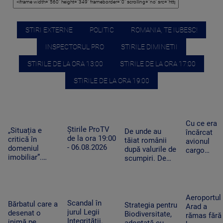
STIRI EXTERNE
POLITIC
ROMANIA, TE IUBESC!
INSPECTORUL PRO
STIRILE DIMINETII
STIRILE DE LA ORA 13:00
STIRILE DE LA ORA 17:00
STIRILE DE LA ORA 19:00
Cu ce era
Știrile ProTV
„Situația e
De unde au
încărcat
de la ora 19:00
critică în
tăiat românii
avionul
- 06.08.2026
domeniul
după valurile de
cargo
imobiliar”.
scumpiri. De
ucrainean
Românii cu
jumătate de an
Antonov
credite
pun tot mai
lângă care
aprobate riscă
puține produse
s-a găsit o
să le piardă din
în coșul de
dronă cu
Aeroportul
cauza
Scandal în
cumpărături
Bărbatul care a
bombă pe
Strategia pentru
Arad a
blocajului de la
jurul Legii
desenat o
aeroportul
Biodiversitate,
rămas fără
ANCPI
Integrității.
inimă pe
din Leipzig