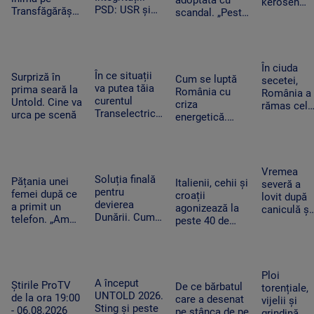
adoptată cu
kerosen
PSD: USR și
Transfăgărășan
scandal. „Peste
pentru o
PNL au
ar putea crea
noapte, PSD s-a
cursă spre
contestat la
un precedent.
trezit că mai
Antalya. O
CCR
Ghid de turism:
are încă 300 de
cisternă cu
„Nu este
amendamente”
combustibi
În ciuda
singurul”
În ce situații
Surpriză în
nu a ajuns
Cum se luptă
secetei,
va putea tăia
prima seară la
la timp
România cu
România a
curentul
Untold. Cine va
criza
rămas cel
Transelectrica.
urca pe scenă
energetică.
mai mare
Bolojan:
Orașele au
exportator
„Cetățenii nu
devenit mai
de grâu din
vor fi limitați,
întunecate. „Nu
UE.
doar clienții
înseamnă că
Recoltele
Vremea
industriali”
Soluția finală
trebuie să ne
Pățania unei
au atins
Italienii, cehii și
severă a
pentru
întoarcem în
femei după ce
niveluri
croații
lovit după
devierea
beznă”
a primit un
record
agonizează la
caniculă și
Dunării. Cum
telefon. „Am
peste 40 de
secetă. Do
vor fi
început să
grade Celsius.
bărbați au
scufundate
tremur când
În Slovacia,
fost loviți
barjele care
am auzit că e
debitul Dunării
de trăsnet
trebuie să
vorba despre
are cel mai
în timp ce
Ploi
salveze
așa ceva”
A început
scăzut nivel
Știrile ProTV
se răcorea
De ce bărbatul
torențiale,
Reactorul 2 de
UNTOLD 2026.
de la ora 19:00
în Mureș
care a desenat
vijelii și
la Cernavodă
Sting și peste
- 06.08.2026
pe stânca de pe
grindină,