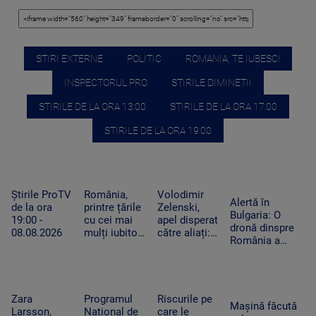
STIRI EXTERNE
POLITIC
ROMANIA, TE IUBESC!
INSPECTORUL PRO
STIRILE DIMINETII
STIRILE DE LA ORA 13:00
STIRILE DE LA ORA 17:00
STIRILE DE LA ORA 19:00
Știrile ProTV
România,
Volodimir
Alertă în
de la ora
printre țările
Zelenski,
Bulgaria: O
19:00 -
cu cei mai
apel disperat
dronă dinspre
08.08.2026
mulți iubitori
către aliați:
România a
de pisici.
„Rachetele
explodat lângă
Peste 4
voastre din
un gazoduct.
milioane de
depozite ar
Premierul a
feline trăiesc
putea salva
convocat
în gospodării
vieți în
Zara
Programul
Riscurile pe
Consiliul de
Mașină făcută
Ucraina”
Larsson,
Național de
care le