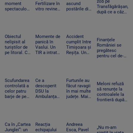
Securitate
zob pe
moment
Fertilizare în
ascund
Transfăgărășan,
spectaculos
vitro revine.
postările din
după ce a căzut
la UNTOLD.
Câte cupluri
vacanțe. Ce
zeci de metri
O fană a
pot beneficia
detalii nu
printre stânci.
urcat pe
de sprijin și
trebuie să
Ce a uitat
scenă și a
care sunt
apară pe
șoferul să facă
dansat
condițiile
social media
Obiectul
Momente de
Accident
Finanțele
alături de
nelipisit al
panică în
cumplit între
României se
artista
turiștilor de
Vaslui. Un
Timișoara și
pregătesc
suedeză
pe litoral. Ce
TIR a intrat
Reșița. Un
pentru cel de-al
riscuri există
în bucătăria
șofer a murit
treilea test.
dacă stă
unei familii.
carbonizat
Standard &
prea mult la
Oamenii
după ce s-a
Poor’s decide
soare
dormeau în
izbit cu
dacă scapăm
camera
mașina
Scufundarea
Ce a
Furtunile au
de „junk”
Meloni refuză
alăturată
frontal de un
controlată a
descoperit
făcut ravagii
să renunțe la
TIR
celor patru
DSU la
în mai multe
controalele la
barje de pe
Ambulanța
județe. Mai
frontieră după
Dunăre
Bacău după
mulți copaci
valul de
continuă.
ce o mamă a
au fost
migranți din
Motivul
acuzat că un
doborâți și
Ceuta. Spania
pentru sunt
echipaj s-a
zeci de
ripostează cu
coborâte
oprit la piață
mașini au
Ca în „Cartea
Reacția
Andreea
măsuri similare
„Nu m-am
treptat în
în timpul
fost avariate
Junglei”: un
echipajului
Esca, Pavel
simțit în viața