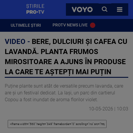
StirilePROTV
CAUTA
VOYO
TOATE 
PROTV NEWS LIVE
ULTIMELE ȘTIRI
VIDEO -
BERE, DULCIURI ȘI CAFEA CU
LAVANDĂ. PLANTA FRUMOS
MIROSITOARE A AJUNS ÎN PRODUSE
LA CARE TE AȘTEPȚI MAI PUȚIN
Puține plante sunt atât de versatile precum lavanda, care
are și un festival dedicat. La Iași, un parc din cartierul
Copou a fost inundat de aroma florilor violet.
10-05-2026 | 10:03