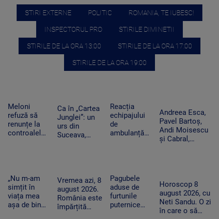
STIRI EXTERNE
POLITIC
ROMANIA, TE IUBESC!
INSPECTORUL PRO
STIRILE DIMINETII
STIRILE DE LA ORA 13:00
STIRILE DE LA ORA 17:00
STIRILE DE LA ORA 19:00
Meloni
Reacția
Ca în „Cartea
Andreea Esca,
refuză să
echipajului
Junglei”: un
Pavel Bartoș,
renunțe la
de
urs din
Andi Moisescu
controalele
ambulanță
Suceava,
și Cabral,
la frontieră
din Bacău
surprins în
surpriza PRO
după valul
acuzat că a
timp ce se
TV pe scena
de migranți
oprit la piață
scarpină de
UNTOLD. „Ne
din Ceuta.
în plină
copac,
vedem în
Spania
misiune.
„Nu m-am
Pagubele
precum
Vremea azi, 8
toamnă!”
Horoscop 8
ripostează
Pacient era
simțit în
aduse de
adevăratul
august 2026.
august 2026, cu
cu măsuri
un copil de
viața mea
furtunile
Baloo
România este
Neti Sandu. O zi
similare
nici 2 ani
așa de bine”
puternice
împărțită
în care o să
– fanii Two
care au lovit
între caniculă