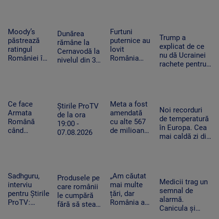
cheltuim cu
Feet, în
România
și furtună
măsură banii
extaz la
după
Summer
caniculă.
Well. „100
„Oamenii au
Moody’s
Furtuni
Dunărea
Trump a
din 10”
încercat să
păstrează
puternice au
rămâne la
explicat de ce
pentru
se ascundă”
ratingul
lovit
Cernavodă la
nu dă Ucrainei
artistul
României în
România
nivelul din 3
rachete pentru
american
categoria
după
august. În
Patriot: Nici
„recomandat
caniculă.
Ungaria,
Pentagonul nu
investiţiilor”,
Pagube după
debitul a
mai are foarte
cu
un Cod roşu
crescut cu 6
multe
perspectiva
de ploi
Ce face
Meta a fost
centimetri în
Știrile ProTV
Noi recorduri
negativă
torenţiale
Armata
amendată
ultimele 3
de la ora
de temperatură
Română
cu alte 567
zile la Paks
19:00 -
în Europa. Cea
când
de milioane
07.08.2026
mai caldă zi din
detectează
de dolari în
istoria
drone la
SUA.
Slovaciei. În
graniță.
Compania a
Italia au fost 48
Piloții de F-
fost
de grade
16 au 15
descrisă ca
Sadhguru,
„Am căutat
Produsele pe
Celsius
Medicii trag un
minute să
o „pacoste
interviu
mai multe
care românii
semnal de
decoleze
publică"
pentru Știrile
țări, dar
le cumpără
alarmă.
ProTV:
România a
fără să stea
Canicula și
„Mulți
câștigat”. De
pe gânduri în
frigul brusc pot