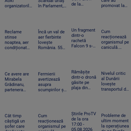
care au
războiul
Aoki
Scandal uriaș
de la
piețele
promovat la
organizatorilor
în Parlament,
Colegiului
titularizare va
Untold.
din cauza
„Tudor
obține un post
Festivalul va
voturilor PSD
Vianu” au
pe perioadă
începe joi
și AUR, privind
obținut 39
nedeterminată
centralele pe
Un fragment
de medalii la
Cum
Reclame
Încă un val de
cărbune
dintr-o
Olimpiada
reacționează
stinse
aer fierbinte
rachetă
NEO
organismul pe
noaptea, aer
lovește
Falcon 9 s-a
Science
caniculă.
condiționat
România. 55
izbit de
Temperatura
limitat și
de grade la
Lună. Ce au
resimțită
autobuze
nivelul
descoperit
poate depăși
electrice
asfaltului în
oamenii de
50 de grade.
neîncărcate la
Timișoara.
Rămășițe
știință după
Nivelul critic
Cum ne
Ce avere are
Fermierii
ore de vârf.
„Aerul devine
dintr-o dronă
impact
al Dunării
protejăm
Mirabela
avertizează
Cum
irespirabil”
găsite pe
lovește
Grădinaru,
asupra
economisesc
plaja din
transportul de
partenera
scumpirilor și
magazinele
Mamaia. Ce
mărfuri. Ce
președintelui.
lipsei unor
i-a convins
înseamnă
Câți bani a
produse din
pe turiștii
prăbușirea
încasat anul
cauza secetei.
care au
traficului
trecut
„Avem deja de
Știrile ProTV
văzut-o să
Probleme de
fluvial pentru
Cât timp
Cum
achitat facturi
de la ora
sune la 112
ultim moment
economie
câștigă un
reacționează
uriașe”
17:00 -
la operațiunea
șofer care
organismul pe
05.08.2026