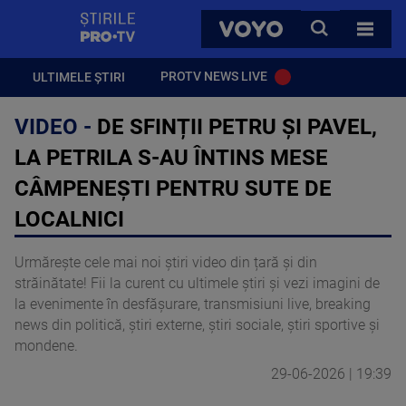
StirilePROTV
CAUTA
VOYO
TOATE 
PROTV NEWS LIVE
ULTIMELE ȘTIRI
VIDEO -
DE SFINȚII PETRU ȘI PAVEL,
LA PETRILA S-AU ÎNTINS MESE
CÂMPENEȘTI PENTRU SUTE DE
LOCALNICI
Urmărește cele mai noi știri video din țară și din
străinătate! Fii la curent cu ultimele știri și vezi imagini de
la evenimente în desfășurare, transmisiuni live, breaking
news din politică, știri externe, știri sociale, știri sportive și
mondene.
29-06-2026 | 19:39