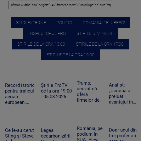
STIRI EXTERNE
POLITIC
ROMANIA, TE IUBESC!
INSPECTORUL PRO
STIRILE DIMINETII
STIRILE DE LA ORA 13:00
STIRILE DE LA ORA 17:00
STIRILE DE LA ORA 19:00
Trump,
Analist:
Record istoric
Știrile ProTV
acuzat că
„Ucraina a
pentru traficul
de la ora 19:00
oferă
preluat
aerian
- 05.08.2026
firmelor de
avantajul în
european.
pe Wall
războiul
Aeroporturile
Street acces
dronelor și
operează la
plătit în
pune presiune
capacitate
avans la
pe Rusia”.
maximă și în
România, pe
postările
Doar unul din
Cum schimbă
Ce le-au cerut
Legea
România
podium în
care pot
trei profesori
acest lucru
Sting și Steve
decarbonizării.
SUA. Elevi
mișca