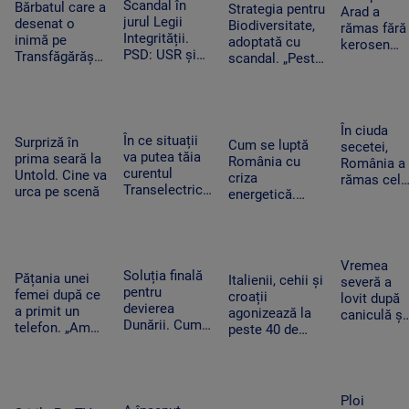
cauza
Scandal în
cumpărături
Bărbatul care a
bombă pe
Strategia pentru
Arad a
blocajului de la
jurul Legii
desenat o
aeroportul
Biodiversitate,
rămas fără
ANCPI
Integrității.
inimă pe
din Leipzig
adoptată cu
kerosen
PSD: USR și
Transfăgărășan
scandal. „Peste
pentru o
PNL au
ar putea crea
noapte, PSD s-a
cursă spre
contestat la
un precedent.
trezit că mai
Antalya. O
CCR
Ghid de turism:
are încă 300 de
cisternă cu
„Nu este
amendamente”
combustibi
În ciuda
singurul”
În ce situații
Surpriză în
nu a ajuns
Cum se luptă
secetei,
va putea tăia
prima seară la
la timp
România cu
România a
curentul
Untold. Cine va
criza
rămas cel
Transelectrica.
urca pe scenă
energetică.
mai mare
Bolojan:
Orașele au
exportator
„Cetățenii nu
devenit mai
de grâu din
vor fi limitați,
întunecate. „Nu
UE.
doar clienții
înseamnă că
Recoltele
Vremea
industriali”
Soluția finală
trebuie să ne
Pățania unei
au atins
Italienii, cehii și
severă a
pentru
întoarcem în
femei după ce
niveluri
croații
lovit după
devierea
beznă”
a primit un
record
agonizează la
caniculă și
Dunării. Cum
telefon. „Am
peste 40 de
secetă. Do
vor fi
început să
grade Celsius.
bărbați au
scufundate
tremur când
În Slovacia,
fost loviți
barjele care
am auzit că e
debitul Dunării
de trăsnet
trebuie să
vorba despre
are cel mai
în timp ce
Ploi
salveze