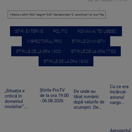
STIRI EXTERNE
POLITIC
ROMANIA, TE IUBESC!
INSPECTORUL PRO
STIRILE DIMINETII
STIRILE DE LA ORA 13:00
STIRILE DE LA ORA 17:00
STIRILE DE LA ORA 19:00
Cu ce era
Știrile ProTV
„Situația e
De unde au
încărcat
de la ora 19:00
critică în
tăiat românii
avionul
- 06.08.2026
domeniul
după valurile de
cargo
imobiliar”.
scumpiri. De
ucrainean
Românii cu
jumătate de an
Antonov
credite
pun tot mai
lângă care
aprobate riscă
puține produse
s-a găsit o
să le piardă din
în coșul de
dronă cu
Aeroportul