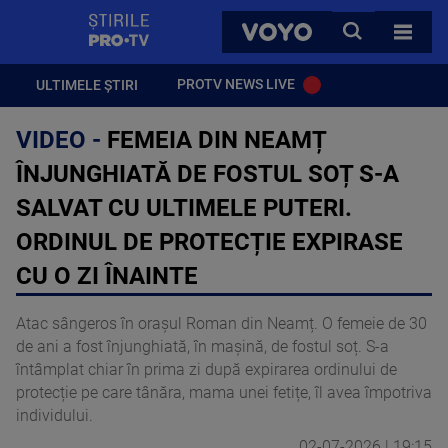
StirilePROTV
CAUTA
VOYO
TOATE 
PROTV NEWS LIVE
ULTIMELE ȘTIRI
VIDEO -
FEMEIA DIN NEAMȚ
ÎNJUNGHIATĂ DE FOSTUL SOȚ S-A
SALVAT CU ULTIMELE PUTERI.
ORDINUL DE PROTECȚIE EXPIRASE
CU O ZI ÎNAINTE
Atac sângeros în orașul Roman din Neamț. O femeie de 30
de ani a fost înjunghiată, în mașină, de fostul soț. S-a
întâmplat chiar în prima zi după expirarea ordinului de
protecție pe care tânăra, mama unei fetițe, îl avea împotriva
individului.
02-07-2026 | 19:15