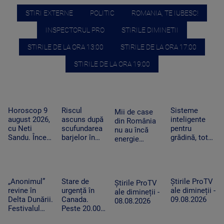
STIRI EXTERNE
POLITIC
ROMANIA, TE IUBESC!
INSPECTORUL PRO
STIRILE DIMINETII
STIRILE DE LA ORA 13:00
STIRILE DE LA ORA 17:00
STIRILE DE LA ORA 19:00
Horoscop 9
Riscul
Sisteme
Mii de case
august 2026,
ascuns după
inteligente
din România
cu Neti
scufundarea
pentru
nu au încă
Sandu. Încep
barjelor în
grădină, tot
energie
să vină bani
Dunăre. Ce
mai căutate
electrică.
în cont
au constatat
pe fondul
Cum ajung
specialiștii în
secetei. Cât
panourile
timpul
costă și cum
fotovoltaice
„Anonimul”
Stare de
Știrile ProTV
operațiunii
funcționează
Știrile ProTV
în cătunele
revine în
urgență în
ale dimineții -
de la
ale dimineții -
izolate
Delta Dunării.
Canada.
09.08.2026
Cernavodă
08.08.2026
Festivalul
Peste 20.000
aduce filme
de persoane