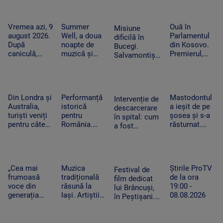
independente
au fost
și proiecții
evacuate din
sub cerul
calea
Vremea azi, 9
Summer
Ouă în
Misiune
liber
flăcărilor
august 2026.
Well, a doua
Parlamentul
dificilă în
După
noapte de
din Kosovo.
Bucegi.
caniculă,
muzică și
Premierul,
Salvamontiștii
revin ploile în
distracție la
atacat de o
au folosit în
mai multe
Buftea. Nick
femeie-
premieră un
regiuni
Cave, cap de
politician din
sistem
afiș în ultima
opoziție în
special pentru
Din Londra și
Performanță
Mastodontul
seară
timpul
Intervenție de
doi alpiniști
Australia,
istorică
a ieșit de pe
negocierilor
descarcerare
blocați pe
turiști veniți
pentru
șosea și s-a
politice
în spital: cum
stâncă
pentru câteva
România.
răsturnat.
a fost
minute de
Elevii români
Pompierii au
dezasamblat
întuneric.
au obținut
intervenit de
un tocător
Evenimentul
opt medalii
urgență
pentru a
astronomic
la Olimpiada
pentru a
elibera mâna
„Cea mai
Muzica
Știrile ProTV
al deceniului
de Inteligență
preveni un
Festival de
unui băiețel
frumoasă
tradițională
de la ora
Artificială
incendiu
film dedicat
din Reghin
voce din
răsună la
19:00 -
lui Brâncuși,
generația
Iași. Artiștii
08.08.2026
în Peștișani.
curentă”.
au adus pe
Organizatorul
Fanii Lewis
scenă
a dezvăluit
Capaldi, în
instrumente