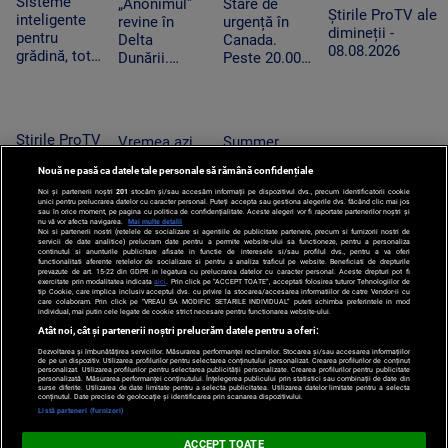
Sisteme
„Anonimul”
Stare de
Cluj. Trei
Știrile ProTV ale
de la
inteligente
revine în
urgență în
tineri,
dimineții -
Cernavodă
pentru
Delta
Canada.
reținuți
08.08.2026
grădină, tot
Dunării.
Peste 20.000
mai căutate
Festivalul
de persoane
pe fondul
aduce filme
au fost
secetei. Cât
independente
evacuate din
costă și
și proiecții
calea
Știrile ProTV
Vremea azi,
Summer
cum
sub cerul
flăcărilor
Misiune dificilă
ale dimineții
9 august
Well, a doua
funcționează
liber
în Bucegi.
Nouă ne pasă ca datele tale personale să rămână confidențiale
- 09.08.2026
2026. După
noapte de
Salvamontiștii
Noi și partenerii noștri
201
caniculă,
stocăm și/sau accesăm informații pe dispozitivul dvs., precum identificatorii cookie
muzică și
unici pentru prelucrarea datelor cu caracter personal. Puteți accepta sau gestiona alegerile dvs. făcând clic mai jos
au folosit în
revin ploile în
distracție la
sau în orice moment, pe pagina cu politica de confidențialitate. Aceste alegeri vor fi raportate partenerilor noștri și
premieră un
nu vă vor afecta navigarea.
Mai multe detalii
mai multe
Buftea. Nick
Noi si partenerii nostri (retelele de socializare si agentiile de publicitate partenere, precum si furnizorii nostri de
sistem special
servicii de date analitice) prelucram date pentru a permite website-ului sa functioneze, pentru a personaliza
regiuni
Cave, cap de
continutul si anunturile publicitare afisate in functie de interesele si/sau profilul dvs., pentru a va oferi
pentru doi
functionalitati aferente retelelor de socializare si pentru a analiza traficul pe website. Beneficiati de drepturile
afiș în ultima
prevazute de art. 15-22 din GDPR in legatura cu prelucrarea datelor cu caracter personal. Aceste drepturi pot fi
alpiniști blocați
exercitate prin modalitatea indicata
aici
. Prin click pe “ACCEPT TOATE”, acceptati folosirea tuturor Tehnologiilor de
seară
tip Cookie, care implica inclusiv acceptul dvs. cu privire la stocarea/accesarea informatiilor de catre Vendor-ii cu
pe stâncă
care colaboram. Prin click pe “VREAU SA MODIFIC SETARILE INDIVIDUAL” puteti schimba preferintele in mod
individual, mai putin cele legate de cookie strict necesare pentru functionarea website-ului.
Atât noi, cât și partenerii noștri prelucrăm datele pentru a oferi:
Dezvoltarea și îmbunătățirea serviciilor. Măsurarea performanței reclamelor. Stocarea și/sau accesarea informațiilor
de pe un dispozitiv. Utilizarea profilurilor pentru selectarea conținutului personalizat. Crearea profilurilor de conținut
personalizat. Utilizarea profilurilor pentru selectarea publicității personalizate. Crearea profilurilor pentru publicitate
personalizată. Măsurarea performanței conținutului. Înțelegerea publicului prin statistici sau combinații de date din
surse diferite. Utilizarea de date limitate pentru a selecta publicitatea. Utilizarea datelor limitate pentru a selecta
Po
conținutul. Date precise de geolocație și identificarea prin scanarea dispozitivului.
Despre
Harta
Politica de
Newsletter
Contact
Publicitate
d
Listă parteneri (furnizori)
Noi
Site
Confidentialitate
C
ACCEPT TOATE