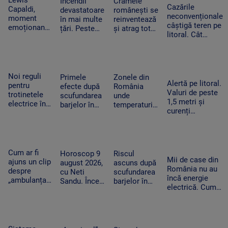
Lewis
Incendii
Cramele
Moscova
viața
Cazările
doar o zi
Capaldi,
devastatoare
românești se
cățelușei
neconvenționale
moment
în mai multe
reinventează
câștigă teren pe
emoționant
țări. Peste
și atrag tot
litoral. Cât
la UNTOLD:
20.000 de
mai mulți
costă o nopate
„Someone
oameni au
turiști.
de cazare la
You Loved”
fugit din
Proprietarii
container și ce
a răsunat pe
calea
investesc în
facilități sunt
Cluj Arena
flăcărilor în
petreceri și
Noi reguli
Primele
Zonele din
Alertă pe litoral.
Canada
muzică live
pentru
efecte după
România
Valuri de peste
trotinetele
scufundarea
unde
1,5 metri și
electrice în
barjelor în
temperaturile
curenți
București.
Dunăre. Câte
ajung la 36
puternici. Un
Amenzi de
zile de
de grade.
bărbat de 56 de
până la
funcționare a
Nopțile vor fi
ani a murit în
5.000 de lei
primit în plus
tropicale
Mamaia Nord
pentru cei
reactorul de
Cum ar fi
Horoscop 9
Riscul
care le
Mii de case din
la Cernavodă
ajuns un clip
august 2026,
ascuns după
încalcă
România nu au
despre
cu Neti
scufundarea
încă energie
„ambulanța
Sandu. Încep
barjelor în
electrică. Cum
neagră” să
să vină bani
Dunăre. Ce
ajung panourile
ducă la
în cont
au constatat
fotovoltaice în
atacul cu
specialiștii în
cătunele izolate
bâte și
timpul
topoare din
operațiunii