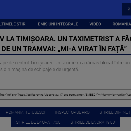
P
LTIMELE ȘTIRI
EMISIUNI INTEGRALE
VIDEO
ROMÂNIA,
V LA TIMIȘOARA. UN TAXIMETRIST A F
T DE UN TRAMVAI: „MI-A VIRAT ÎN FAȚĂ”
oape de centrul Timișoarei. Un taximetru a rămas blocat între un
cos din mașină de echipajele de urgență.
ROMANIA, TE IUBESC!
INSPECTORUL PRO
STIRILE DIMINETI
STIRILE DE LA ORA 17:00
STIRILE DE LA ORA 19:00