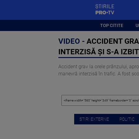
StirilePROTV
TOP CITITE
U
VIDEO -
ACCIDENT GRA
INTERZISĂ ȘI S-A IZBI
Accident grav la orele prânzului, apr
manevră interzisă în trafic. A fost s
STIRI EXTERNE
POLITIC