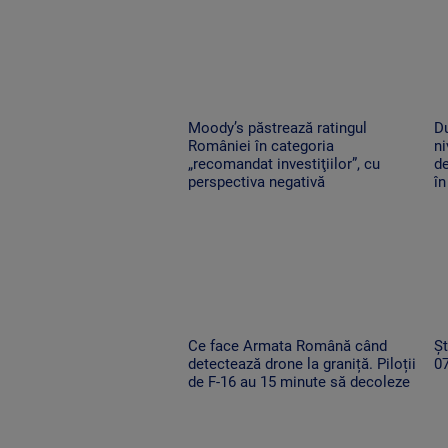
Moody’s păstrează ratingul
D
României în categoria
ni
„recomandat investiţiilor”, cu
de
perspectiva negativă
în
Ce face Armata Română când
Șt
detectează drone la graniță. Piloții
0
de F-16 au 15 minute să decoleze