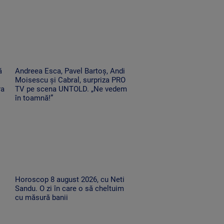
ă
Andreea Esca, Pavel Bartoș, Andi
Moisescu și Cabral, surpriza PRO
ra
TV pe scena UNTOLD. „Ne vedem
în toamnă!”
Horoscop 8 august 2026, cu Neti
Sandu. O zi în care o să cheltuim
cu măsură banii