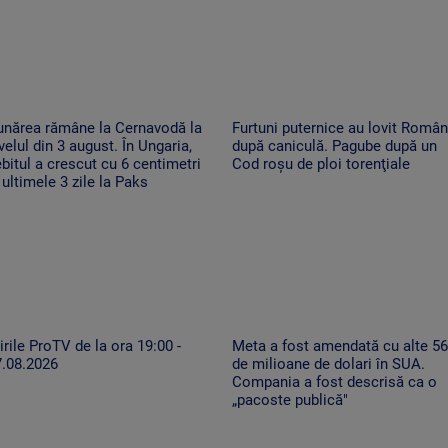
unărea rămâne la Cernavodă la
Furtuni puternice au lovit Român
velul din 3 august. În Ungaria,
după caniculă. Pagube după un
bitul a crescut cu 6 centimetri
Cod roşu de ploi torenţiale
 ultimele 3 zile la Paks
irile ProTV de la ora 19:00 -
Meta a fost amendată cu alte 5
7.08.2026
de milioane de dolari în SUA.
Compania a fost descrisă ca o
„pacoste publică"