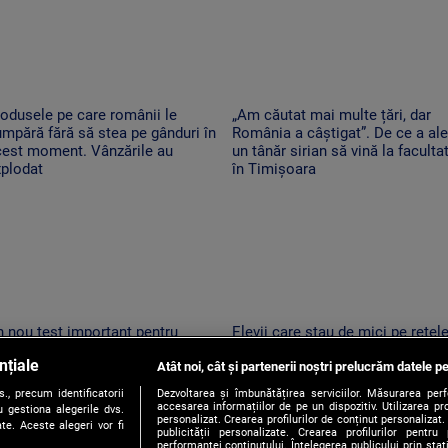
odusele pe care românii le
„Am căutat mai multe țări, dar
mpără fără să stea pe gânduri în
România a câștigat”. De ce a al
cest moment. Vânzările au
un tânăr sirian să vină la faculta
xplodat
în Timișoara
 nou test important pentru
Elevii care stau de mici pe rețel
omânia. Moody's va anunța dacă
de socializare vor avea rezultate
nțiale
 retrogradează la „junk”. Ce ar
Atât noi, cât și partenerii noștri prelucrăm datele pe
mai proaste la școală. Ce arată 
nsemna acest lucru
studiu
, precum identificatorii
Dezvoltarea și îmbunătățirea serviciilor. Măsurarea per
accesarea informațiilor de pe un dispozitiv. Utilizarea pro
 gestiona alegerile dvs.
personalizat. Crearea profilurilor de conținut personalizat. 
te. Aceste alegeri vor fi
publicității personalizate. Crearea profilurilor pentru
performanței conținutului. Înțelegerea publicului prin sta