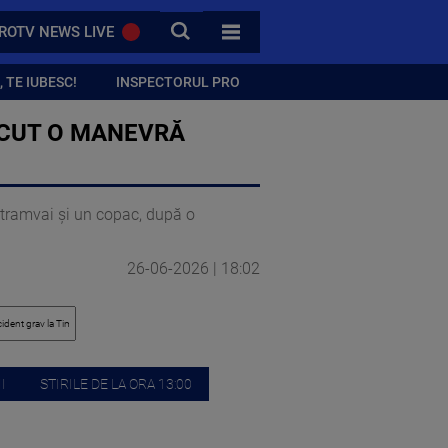
CAUTA
ROTV NEWS LIVE
TOATE CATEGORIILE
 TE IUBESC!
INSPECTORUL PRO
ĂCUT O MANEVRĂ
 tramvai și un copac, după o
26-06-2026 | 18:02
I
STIRILE DE LA ORA 13:00