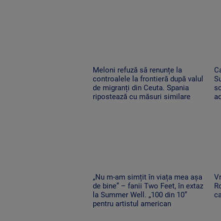
Meloni refuză să renunțe la
Ca
controalele la frontieră după valul
Su
de migranți din Ceuta. Spania
s
ripostează cu măsuri similare
ad
„Nu m-am simțit în viața mea așa
Vr
de bine” – fanii Two Feet, în extaz
Ro
la Summer Well. „100 din 10”
ca
pentru artistul american