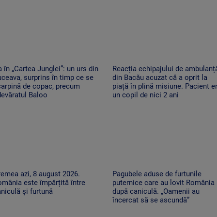
 în „Cartea Junglei”: un urs din
Reacția echipajului de ambulanț
ceava, surprins în timp ce se
din Bacău acuzat că a oprit la
carpină de copac, precum
piață în plină misiune. Pacient e
evăratul Baloo
un copil de nici 2 ani
emea azi, 8 august 2026.
Pagubele aduse de furtunile
mânia este împărțită între
puternice care au lovit România
niculă și furtună
după caniculă. „Oamenii au
încercat să se ascundă”