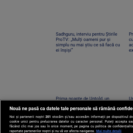
Sadhguru, interviu pentru Știrile
Pr
ProTV: „Mulți oameni pur și
cu
simplu nu mai știu ce să facă cu
a
ei înșiși”
e
Prima noapte de Untold, un
Un
succes uriaș. 120.000 de
R
Nouă ne pasă ca datele tale personale să rămână confide
participanți și un show memorabil
ne
susținut de Sting
î
Noi și partenerii noștri
201
stocăm și/sau accesăm informații pe dispozitivul dvs.
cookie unici pentru prelucrarea datelor cu caracter personal. Puteți accepta sau
făcând clic mai jos sau în orice moment, pe pagina cu politica de confidențialita
raportate partenerilor noștri și nu vă vor afecta navigarea.
Mai multe detalii