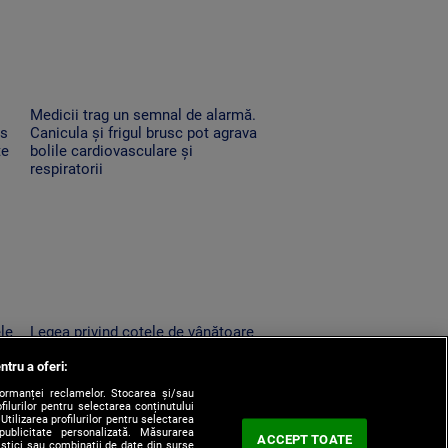
Medicii trag un semnal de alarmă.
es
Canicula și frigul brusc pot agrava
te
bolile cardiovasculare și
respiratorii
ele
Legea privind cotele de vânătoare
la urs, retrimisă în Parlament.
ntru a oferi:
un
Modificările solicitate de Nicușor
Dan
formanței reclamelor. Stocarea și/sau
filurilor pentru selectarea conținutului
Utilizarea profilurilor pentru selectarea
 publicitate personalizată. Măsurarea
ACCEPT TOATE
tistici sau combinații de date din surse