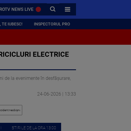
CAUTA
ROTV NEWS LIVE
TOATE CATEGORIILE
 TE IUBESC!
INSPECTORUL PRO
RICICLURI ELECTRICE
gini de la evenimente în desfășurare,
24-06-2026 | 13:33
I
STIRILE DE LA ORA 13:00