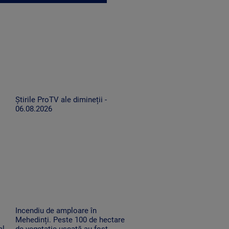
Știrile ProTV ale dimineții -
06.08.2026
Incendiu de amploare în
Mehedinți. Peste 100 de hectare
al
de vegetație uscată au fost