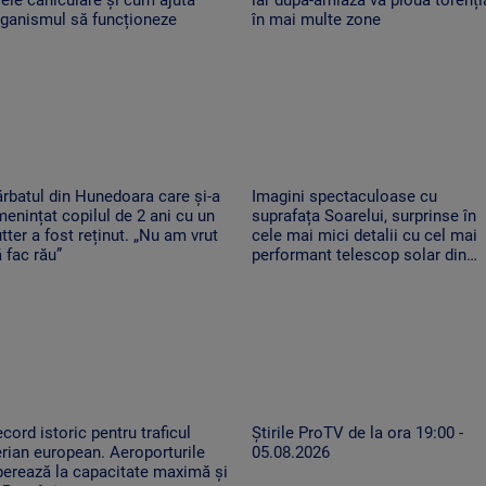
rganismul să funcționeze
în mai multe zone
rbatul din Hunedoara care și-a
Imagini spectaculoase cu
enințat copilul de 2 ani cu un
suprafața Soarelui, surprinse în
tter a fost reținut. „Nu am vrut
cele mai mici detalii cu cel mai
 fac rău”
performant telescop solar din
lume
cord istoric pentru traficul
Știrile ProTV de la ora 19:00 -
rian european. Aeroporturile
05.08.2026
erează la capacitate maximă și