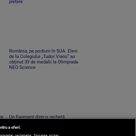
piețele
România, pe podium în SUA. Elevi
de la Colegiului „Tudor Vianu” au
obținut 39 de medalii la Olimpiada
NEO Science
te
Un fragment dintr-o rachetă
Falcon 9 s-a izbit de Lună. Ce au
ntru a oferi:
descoperit oamenii de știință
după impact
formanței reclamelor. Stocarea și/sau