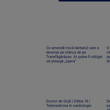
Ce amendă riscă bărbatul care a
O 
desenat pe stânca de pe
că
Transfăgărășan. Ar putea fi obligat
ja
să șteargă „opera”
di
Doctor de Grijă | Ediția 16 |
De
Telemedicina în cardiologie
pa
zi