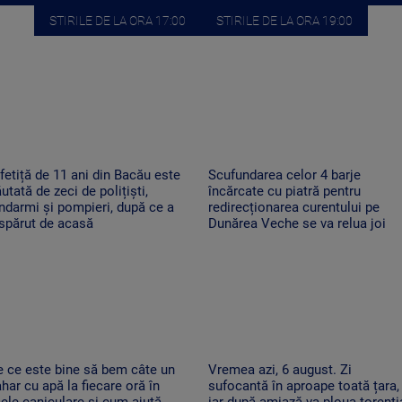
STIRILE DE LA ORA 17:00
STIRILE DE LA ORA 19:00
fetiță de 11 ani din Bacău este
Scufundarea celor 4 barje
utată de zeci de polițiști,
încărcate cu piatră pentru
ndarmi și pompieri, după ce a
redirecționarea curentului pe
spărut de acasă
Dunărea Veche se va relua joi
 ce este bine să bem câte un
Vremea azi, 6 august. Zi
har cu apă la fiecare oră în
sufocantă în aproape toată țara,
lele caniculare și cum ajută
iar după-amiază va ploua torenți