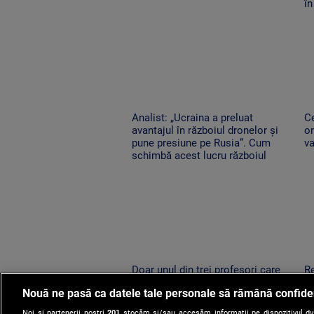
î
Analist: „Ucraina a preluat
Ce
avantajul în războiul dronelor și
or
pune presiune pe Rusia”. Cum
va
schimbă acest lucru războiul
Doar unul din trei profesori care
Re
au promovat la titularizare va
co
Nouă ne pasă ca datele tale personale să rămână confide
obține un post pe perioadă
el
nedeterminată
v
Noi și partenerii noștri
201
stocăm și/sau accesăm informații pe dispozitivul dvs.