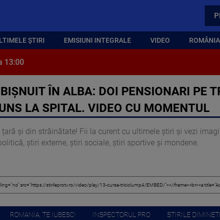
P
LTIMELE ȘTIRI
EMISIUNI INTEGRALE
VIDEO
ROMÂNIA,
a 13:00
IȘNUIT ÎN ALBA: DOI PENSIONARI PE T
JUNS LA SPITAL. VIDEO CU MOMENTUL
țară și din străinătate! Fii la curent cu ultimele știri și vezi ima
itică, știri externe, știri sociale, știri sportive și mondene.
ROMANIA, TE IUBESC!
INSPECTORUL PRO
STIRILE DIMINETI