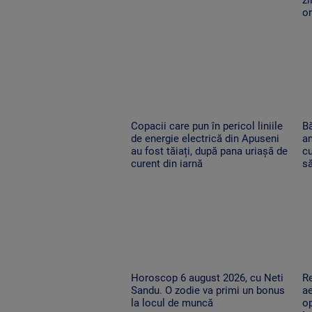
o
Copacii care pun în pericol liniile
Bă
de energie electrică din Apuseni
am
au fost tăiați, după pana uriașă de
cu
curent din iarnă
să
Horoscop 6 august 2026, cu Neti
Re
Sandu. O zodie va primi un bonus
ae
la locul de muncă
op