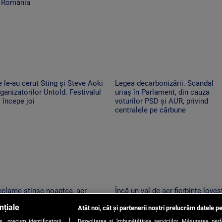
n România
 le-au cerut Sting și Steve Aoki
Legea decarbonizării. Scandal
ganizatorilor Untold. Festivalul
uriaș în Parlament, din cauza
 începe joi
voturilor PSD și AUR, privind
centralele pe cărbune
clame stinse noaptea, aer
Încă un val de aer fierbinte loveș
ndiționat limitat și autobuze
România. 55 de grade la nivelul
nțiale
ectrice neîncărcate la ore de
Atât noi, cât și partenerii noștri prelucrăm datele pe
asfaltului în Timișoara. „Aerul
ârf. Cum economisesc
devine irespirabil”
, precum identificatorii
Dezvoltarea și îmbunătățirea serviciilor. Măsurarea per