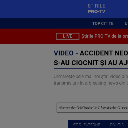
StirilePROTV
TOP CITITE
U
LIVE
Știrile PRO TV de la or
VIDEO -
ACCIDENT NEOB
S-AU CIOCNIT ȘI AU A
Urmărește cele mai noi știri video din 
transmisiuni live, breaking news din pol
STIRI EXTERNE
POLITIC