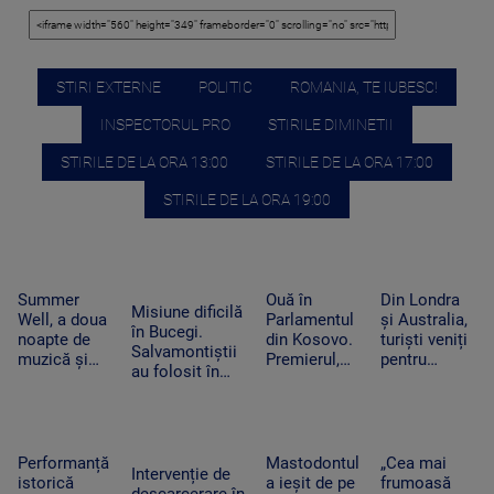
STIRI EXTERNE
POLITIC
ROMANIA, TE IUBESC!
INSPECTORUL PRO
STIRILE DIMINETII
STIRILE DE LA ORA 13:00
STIRILE DE LA ORA 17:00
STIRILE DE LA ORA 19:00
Summer
Ouă în
Din Londra
Misiune dificilă
Well, a doua
Parlamentul
și Australia,
în Bucegi.
noapte de
din Kosovo.
turiști veniți
Salvamontiștii
muzică și
Premierul,
pentru
au folosit în
distracție la
atacat de o
câteva
premieră un
Buftea. Nick
femeie-
minute de
sistem special
Cave, cap de
politician din
întuneric.
pentru doi
afiș în ultima
opoziție în
Evenimentul
alpiniști blocați
seară
timpul
astronomic
Performanță
Mastodontul
„Cea mai
pe stâncă
Intervenție de
negocierilor
al deceniului
istorică
a ieșit de pe
frumoasă