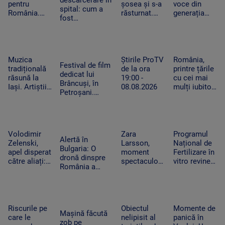
descarcerare în
politice
pentru
șosea și s-a
voce din
spital: cum a
România.
răsturnat.
generația
fost
Elevii români
Pompierii au
curentă”.
dezasamblat un
au obținut
intervenit de
Fanii Lewis
tocător pentru
opt medalii
urgență
Capaldi, în
a elibera mâna
la Olimpiada
pentru a
extaz după
unui băiețel din
de
preveni un
concertul de
Muzica
Știrile ProTV
România,
Reghin
Festival de film
Inteligență
incendiu
la UNTOLD
tradițională
de la ora
printre țările
dedicat lui
Artificială
răsună la
19:00 -
cu cei mai
Brâncuși, în
Iași. Artiștii
08.08.2026
mulți iubitori
Petroșani.
au adus pe
de pisici.
Organizatorul a
scenă
Peste 4
dezvăluit
instrumente
milioane de
temele
vechi
feline trăiesc
următoarelor
în gospodării
Volodimir
Zara
Programul
ediții.
Alertă în
Zelenski,
Larsson,
Național de
„Cinezesc”
Bulgaria: O
apel disperat
moment
Fertilizare în
dronă dinspre
către aliați:
spectaculos
vitro revine.
România a
„Rachetele
la UNTOLD.
Câte cupluri
explodat lângă
voastre din
O fană a
pot beneficia
un gazoduct.
depozite ar
urcat pe
de sprijin și
Premierul a
putea salva
scenă și a
care sunt
convocat
vieți în
dansat
condițiile
Riscurile pe
Obiectul
Momente de
Consiliul de
Mașină făcută
Ucraina”
alături de
care le
nelipisit al
panică în
Securitate
zob pe
artista