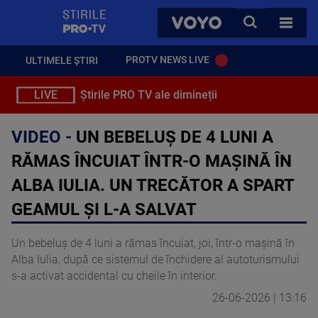
StirilePROTV
CAUTA
VOYO
TOATE 
PROTV NEWS LIVE
ULTIMELE ȘTIRI
LIVE
Știrile PRO TV ale dimineții
VIDEO -
UN BEBELUȘ DE 4 LUNI A
RĂMAS ÎNCUIAT ÎNTR-O MAȘINĂ ÎN
ALBA IULIA. UN TRECĂTOR A SPART
GEAMUL ȘI L-A SALVAT
Un bebeluș de 4 luni a rămas încuiat, joi, într-o mașină în
Alba Iulia, după ce sistemul de închidere al autoturismului
s-a activat accidental cu cheile în interior.
26-06-2026 | 13:16