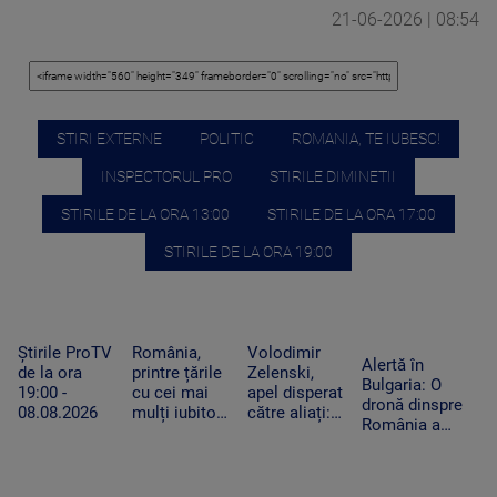
21-06-2026 | 08:54
STIRI EXTERNE
POLITIC
ROMANIA, TE IUBESC!
INSPECTORUL PRO
STIRILE DIMINETII
STIRILE DE LA ORA 13:00
STIRILE DE LA ORA 17:00
STIRILE DE LA ORA 19:00
Știrile ProTV
România,
Volodimir
Alertă în
de la ora
printre țările
Zelenski,
Bulgaria: O
19:00 -
cu cei mai
apel disperat
dronă dinspre
08.08.2026
mulți iubitori
către aliați:
România a
de pisici.
„Rachetele
explodat lângă
Peste 4
voastre din
un gazoduct.
milioane de
depozite ar
Premierul a
feline trăiesc
putea salva