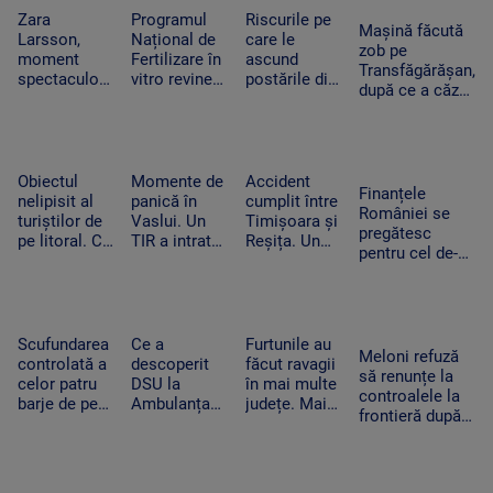
convocat
în gospodării
vieți în
Zara
Programul
Riscurile pe
Consiliul de
Mașină făcută
Ucraina”
Larsson,
Național de
care le
Securitate
zob pe
moment
Fertilizare în
ascund
Transfăgărășan,
spectaculos
vitro revine.
postările din
după ce a căzut
la UNTOLD.
Câte cupluri
vacanțe. Ce
zeci de metri
O fană a
pot beneficia
detalii nu
printre stânci.
urcat pe
de sprijin și
trebuie să
Ce a uitat
scenă și a
care sunt
apară pe
șoferul să facă
dansat
condițiile
social media
Obiectul
Momente de
Accident
Finanțele
alături de
nelipisit al
panică în
cumplit între
României se
artista
turiștilor de
Vaslui. Un
Timișoara și
pregătesc
suedeză
pe litoral. Ce
TIR a intrat
Reșița. Un
pentru cel de-al
riscuri există
în bucătăria
șofer a murit
treilea test.
dacă stă
unei familii.
carbonizat
Standard &
prea mult la
Oamenii
după ce s-a
Poor’s decide
soare
dormeau în
izbit cu
dacă scapăm
camera
mașina
Scufundarea
Ce a
Furtunile au
de „junk”
Meloni refuză
alăturată
frontal de un
controlată a
descoperit
făcut ravagii
să renunțe la
TIR
celor patru
DSU la
în mai multe
controalele la
barje de pe
Ambulanța
județe. Mai
frontieră după
Dunăre
Bacău după
mulți copaci
valul de
continuă.
ce o mamă a
au fost
migranți din
Motivul
acuzat că un
doborâți și
Ceuta. Spania
pentru sunt
echipaj s-a
zeci de