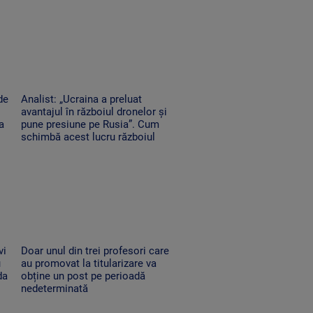
de
Analist: „Ucraina a preluat
avantajul în războiul dronelor și
a
pune presiune pe Rusia”. Cum
schimbă acest lucru războiul
vi
Doar unul din trei profesori care
u
au promovat la titularizare va
da
obține un post pe perioadă
nedeterminată