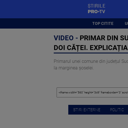
StirilePROTV
TOP CITITE
U
VIDEO -
PRIMAR DIN S
DOI CĂȚEI. EXPLICAȚI
Primarul unei comune din județul Suc
la marginea șoselei.
STIRI EXTERNE
POLITIC