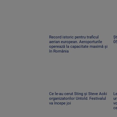
Record istoric pentru traficul
Șt
aerian european. Aeroporturile
0
operează la capacitate maximă și
în România
Ce le-au cerut Sting și Steve Aoki
Le
organizatorilor Untold. Festivalul
ur
va începe joi
vo
ce