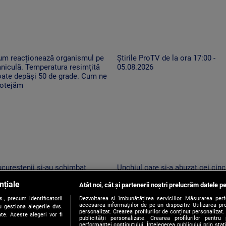
um reacționează organismul pe
Știrile ProTV de la ora 17:00 -
niculă. Temperatura resimțită
05.08.2026
oate depăși 50 de grade. Cum ne
rotejăm
cureștenii și-au schimbat
Unchiul care și-a abuzat cei cinc
ogramul pe caniculă. Seara
nepoți, arestat. Anchetatorii: „A
nțiale
rg la cumpărături și caută
Atât noi, cât și partenerii noștri prelucrăm datele pe
profitat de poziția de autoritate”
coarea mult-dorită în parcuri
, precum identificatorii
Dezvoltarea și îmbunătățirea serviciilor. Măsurarea per
accesarea informațiilor de pe un dispozitiv. Utilizarea pro
 gestiona alegerile dvs.
personalizat. Crearea profilurilor de conținut personalizat. 
te. Aceste alegeri vor fi
publicității personalizate. Crearea profilurilor pentru
performanței conținutului. Înțelegerea publicului prin sta