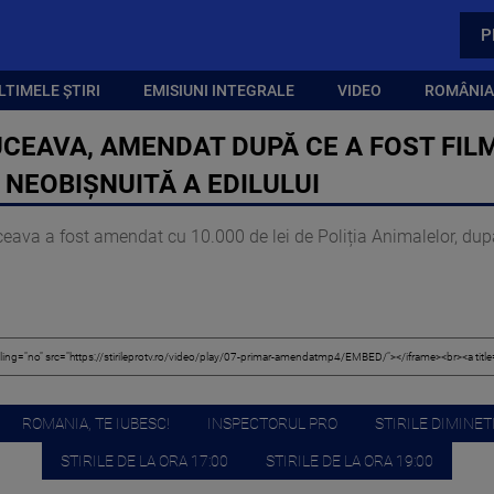
P
LTIMELE ȘTIRI
EMISIUNI INTEGRALE
VIDEO
ROMÂNIA,
UCEAVA, AMENDAT DUPĂ CE A FOST FI
A NEOBIȘNUITĂ A EDILULUI
eava a fost amendat cu 10.000 de lei de Poliția Animalelor, după
ROMANIA, TE IUBESC!
INSPECTORUL PRO
STIRILE DIMINETI
STIRILE DE LA ORA 17:00
STIRILE DE LA ORA 19:00