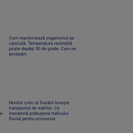
Cum reacționează organismul pe
caniculă. Temperatura resimțită
poate depăși 50 de grade. Cum ne
protejăm
e
Nivelul critic al Dunării lovește
transportul de mărfuri. Ce
ne
înseamnă prăbușirea traficului
fluvial pentru economie