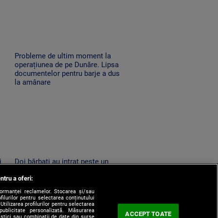
Probleme de ultim moment la
operațiunea de pe Dunăre. Lipsa
documentelor pentru barje a dus
la amânare
i
Doi bărbați au intrat peste un
bătrân de 86 de ani în miez de
ntru a oferi:
noapte în Horezu. L-au amenințat
cu moartea și l-au jefuit
formanței reclamelor. Stocarea și/sau
filurilor pentru selectarea conținutului
Utilizarea profilurilor pentru selectarea
 publicitate personalizată. Măsurarea
ACCEPT TOATE
tistici sau combinații de date din surse