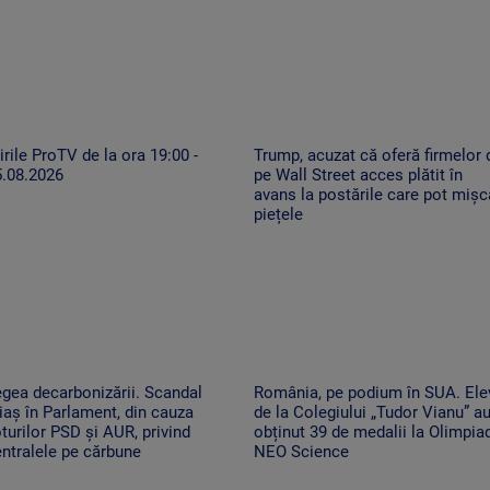
irile ProTV de la ora 19:00 -
Trump, acuzat că oferă firmelor 
5.08.2026
pe Wall Street acces plătit în
avans la postările care pot mișc
piețele
gea decarbonizării. Scandal
România, pe podium în SUA. Ele
iaș în Parlament, din cauza
de la Colegiului „Tudor Vianu” a
turilor PSD și AUR, privind
obținut 39 de medalii la Olimpia
ntralele pe cărbune
NEO Science