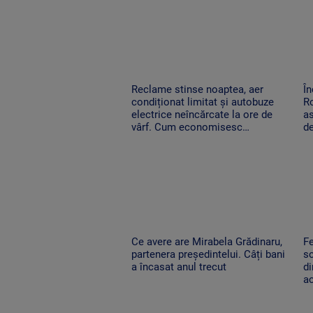
Reclame stinse noaptea, aer
În
condiționat limitat și autobuze
Ro
electrice neîncărcate la ore de
as
vârf. Cum economisesc
de
magazinele
Ce avere are Mirabela Grădinaru,
Fe
partenera președintelui. Câți bani
sc
a încasat anul trecut
di
ac