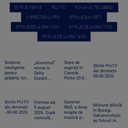
STIRI EXTERNE
POLITIC
ROMANIA, TE IUBESC!
INSPECTORUL PRO
STIRILE DIMINETII
STIRILE DE LA ORA 13:00
STIRILE DE LA ORA 17:00
STIRILE DE LA ORA 19:00
Sisteme
Stare de
„Anonimul”
Știrile ProTV
inteligente
urgență în
revine în
ale dimineții -
pentru
Canada.
Delta
08.08.2026
grădină, tot
Peste 20.000
Dunării.
mai căutate
de persoane
Festivalul
pe fondul
au fost
aduce filme
secetei. Cât
evacuate din
independente
costă și
calea
și proiecții
Știrile ProTV
Summer
Vremea azi,
cum
flăcărilor
sub cerul
Misiune dificilă
ale dimineții
Well, a doua
9 august
funcționează
liber
în Bucegi.
- 09.08.2026
noapte de
2026. După
Salvamontiștii
muzică și
caniculă,
au folosit în
distracție la
revin ploile în
premieră un
Buftea. Nick