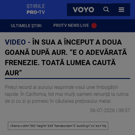
StirilePROTV
CAUTA
VOYO
TOATE 
PROTV NEWS LIVE
ULTIMELE ȘTIRI
VIDEO -
ÎN SUA A ÎNCEPUT A DOUA
GOANĂ DUPĂ AUR. ”E O ADEVĂRATĂ
FRENEZIE. TOATĂ LUMEA CAUTĂ
AUR”
Prețul record al aurului reaprinde visul unei îmbogățiri
rapide. În California, tot mai mulți oameni renunță la rutina
de zi cu zi și pornesc în căutarea prețiosului metal.
06-07-2026 | 08:57