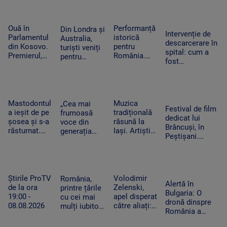
mai multe
sistem special
Cave, cap de
regiuni
pentru doi
afiș în ultima
alpiniști blocați
seară
Ouă în
Performanță
Din Londra și
pe stâncă
Intervenție de
Parlamentul
istorică
Australia,
descarcerare în
din Kosovo.
pentru
turiști veniți
spital: cum a
Premierul,
România.
pentru
fost
atacat de o
Elevii
câteva
dezasamblat un
femeie-
români au
minute de
tocător pentru
politician din
obținut opt
întuneric.
a elibera mâna
opoziție în
medalii la
Evenimentul
unui băiețel din
timpul
Olimpiada
astronomic
Mastodontul
Muzica
„Cea mai
Reghin
Festival de film
negocierilor
de
al deceniului
a ieșit de pe
tradițională
frumoasă
dedicat lui
politice
Inteligență
șosea și s-a
răsună la
voce din
Brâncuși, în
Artificială
răsturnat.
Iași. Artiștii
generația
Peștișani.
Pompierii au
au adus pe
curentă”.
Organizatorul a
intervenit de
scenă
Fanii Lewis
dezvăluit
urgență
instrumente
Capaldi, în
temele
pentru a
vechi
extaz după
următoarelor
preveni un
concertul de
Știrile ProTV
Volodimir
România,
ediții
Alertă în
incendiu
la UNTOLD
de la ora
Zelenski,
printre țările
Bulgaria: O
19:00 -
apel disperat
cu cei mai
dronă dinspre
08.08.2026
către aliați:
mulți iubitori
România a
„Rachetele
de pisici.
explodat lângă
voastre din
Peste 4