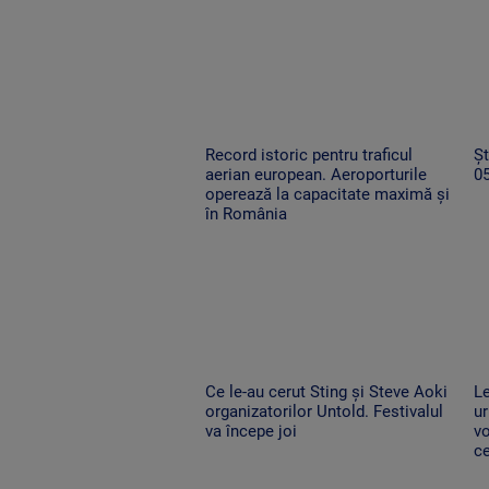
Record istoric pentru traficul
Șt
aerian european. Aeroporturile
0
operează la capacitate maximă și
în România
Ce le-au cerut Sting și Steve Aoki
Le
organizatorilor Untold. Festivalul
ur
va începe joi
vo
ce