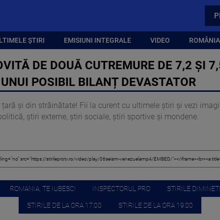
P
LTIMELE ȘTIRI
EMISIUNI INTEGRALE
VIDEO
ROMÂNIA,
VITĂ DE DOUĂ CUTREMURE DE 7,2 ȘI 7,
UNUI POSIBIL BILANȚ DEVASTATOR
țară și din străinătate! Fii la curent cu ultimele știri și vezi ima
itică, știri externe, știri sociale, știri sportive și mondene.
ROMANIA, TE IUBESC!
INSPECTORUL PRO
STIRILE DIMINETI
STIRILE DE LA ORA 17:00
STIRILE DE LA ORA 19:00