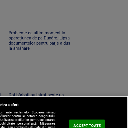
Probleme de ultim moment la
operațiunea de pe Dunăre. Lipsa
documentelor pentru barje a dus
la amânare
i
Doi bărbați au intrat peste un
bătrân de 86 de ani în miez de
ntru a oferi:
noapte în Horezu. L-au amenințat
cu moartea și l-au jefuit
formanței reclamelor. Stocarea și/sau
filurilor pentru selectarea conținutului
Utilizarea profilurilor pentru selectarea
 publicitate personalizată. Măsurarea
ACCEPT TOATE
tistici sau combinații de date din surse