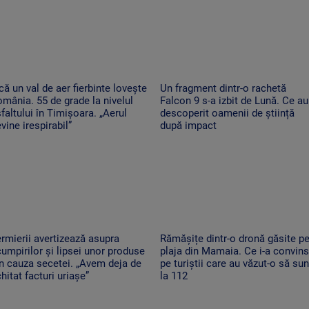
că un val de aer fierbinte lovește
Un fragment dintr-o rachetă
mânia. 55 de grade la nivelul
Falcon 9 s-a izbit de Lună. Ce au
faltului în Timișoara. „Aerul
descoperit oamenii de știință
vine irespirabil”
după impact
rmierii avertizează asupra
Rămășițe dintr-o dronă găsite p
umpirilor și lipsei unor produse
plaja din Mamaia. Ce i-a convins
n cauza secetei. „Avem deja de
pe turiștii care au văzut-o să su
hitat facturi uriașe”
la 112