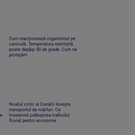
Cum reacționează organismul pe
caniculă. Temperatura resimțită
poate depăși 50 de grade. Cum ne
protejăm
e
Nivelul critic al Dunării lovește
transportul de mărfuri. Ce
ne
înseamnă prăbușirea traficului
fluvial pentru economie