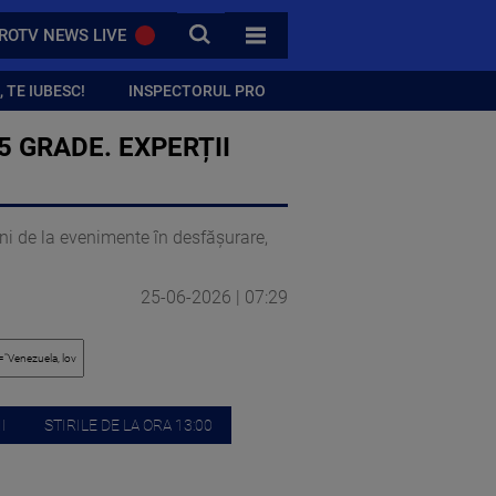
CAUTA
ROTV NEWS LIVE
TOATE CATEGORIILE
 TE IUBESC!
INSPECTORUL PRO
5 GRADE. EXPERȚII
gini de la evenimente în desfășurare,
25-06-2026 | 07:29
I
STIRILE DE LA ORA 13:00