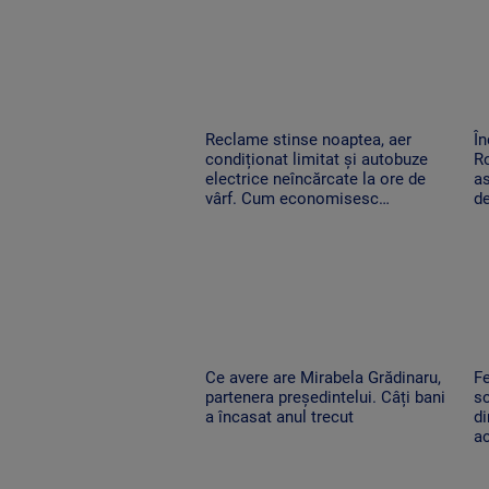
Reclame stinse noaptea, aer
În
condiționat limitat și autobuze
Ro
electrice neîncărcate la ore de
as
vârf. Cum economisesc
de
magazinele
Ce avere are Mirabela Grădinaru,
Fe
partenera președintelui. Câți bani
sc
a încasat anul trecut
di
ac