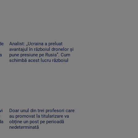
de
Analist: „Ucraina a preluat
avantajul în războiul dronelor și
a
pune presiune pe Rusia”. Cum
schimbă acest lucru războiul
vi
Doar unul din trei profesori care
u
au promovat la titularizare va
da
obține un post pe perioadă
nedeterminată