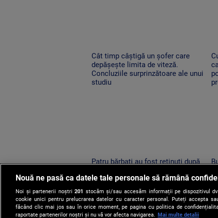
Cât timp câștigă un șofer care
C
depășește limita de viteză.
ca
Concluziile surprinzătoare ale unui
p
studiu
p
Patru bărbați au fost reținuți după
Bu
ce s-au încăierat pe terasa unui
pr
Nouă ne pasă ca datele tale personale să rămână confide
bar din comuna Dofteana.
me
Conflictul a fost filmat
ră
Noi și partenerii noștri
201
stocăm și/sau accesăm informații pe dispozitivul dvs.
cookie unici pentru prelucrarea datelor cu caracter personal. Puteți accepta sau
făcând clic mai jos sau în orice moment, pe pagina cu politica de confidențialita
raportate partenerilor noștri și nu vă vor afecta navigarea.
Mai multe detalii