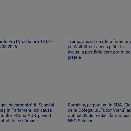
irile ProTV de la ora 19:00 -
Trump, acuzat că oferă firmelor 
5.08.2026
pe Wall Street acces plătit în
avans la postările care pot mișc
piețele
gea decarbonizării. Scandal
România, pe podium în SUA. Ele
iaș în Parlament, din cauza
de la Colegiului „Tudor Vianu” a
turilor PSD și AUR, privind
obținut 39 de medalii la Olimpia
ntralele pe cărbune
NEO Science