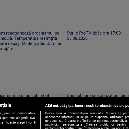
um reacționează organismul pe
Știrile ProTV de la ora 17:00 -
niculă. Temperatura resimțită
05.08.2026
oate depăși 50 de grade. Cum ne
rotejăm
cureștenii și-au schimbat
Unchiul care și-a abuzat cei cinc
ogramul pe caniculă. Seara
nepoți, arestat. Anchetatorii: „A
nțiale
rg la cumpărături și caută
Atât noi, cât și partenerii noștri prelucrăm datele pe
profitat de poziția de autoritate”
coarea mult-dorită în parcuri
, precum identificatorii
Dezvoltarea și îmbunătățirea serviciilor. Măsurarea per
accesarea informațiilor de pe un dispozitiv. Utilizarea pro
 gestiona alegerile dvs.
personalizat. Crearea profilurilor de conținut personalizat. 
te. Aceste alegeri vor fi
publicității personalizate. Crearea profilurilor pentru
performanței conținutului. Înțelegerea publicului prin sta