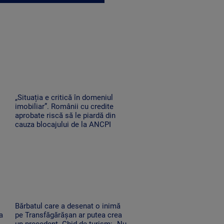
„Situația e critică în domeniul
imobiliar”. Românii cu credite
aprobate riscă să le piardă din
cauza blocajului de la ANCPI
Bărbatul care a desenat o inimă
a
pe Transfăgărășan ar putea crea
un precedent. Ghid de turism: „Nu