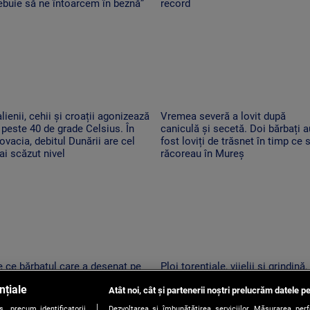
ebuie să ne întoarcem în beznă”
record
alienii, cehii și croații agonizează
Vremea severă a lovit după
 peste 40 de grade Celsius. În
caniculă și secetă. Doi bărbați a
ovacia, debitul Dunării are cel
fost loviți de trăsnet în timp ce 
i scăzut nivel
răcoreau în Mureș
 ce bărbatul care a desenat pe
Ploi torențiale, vijelii și grindină,
ânca de pe Transfăgărășan ar
după o nouă zi de foc. Zonele în
nțiale
tea fi primul amendat în Argeș
Atât noi, cât și partenerii noștri prelucrăm datele pe
care se schimbă vremea
ntru acest lucru
, precum identificatorii
Dezvoltarea și îmbunătățirea serviciilor. Măsurarea per