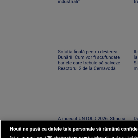
industriali”
tr
Soluția finală pentru devierea
It
Dunării. Cum vor fi scufundate
la
barjele care trebuie să salveze
Sl
Reactorul 2 de la Cernavodă
ma
A început UNTOLD 2026. Sting și
De
peste 200 de artiști urcă pe cele
st
Nouă ne pasă ca datele tale personale să rămână confide
nouă scene din Cluj-Napoca
pu
pe
Noi și partenerii noștri
201
stocăm și/sau accesăm informații pe dispozitivul dvs.