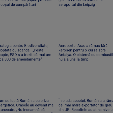
 coșul de cumpărături
aeroportul din Leipzig
rategia pentru Biodiversitate,
Aeroportul Arad a rămas fără
optată cu scandal. „Peste
kerosen pentru o cursă spre
apte, PSD s-a trezit că mai are
Antalya. O cisternă cu combustib
ncă 300 de amendamente”
nu a ajuns la timp
um se luptă România cu criza
În ciuda secetei, România a răm
ergetică. Orașele au devenit mai
cel mai mare exportator de grâu
ntunecate. „Nu înseamnă că
din UE. Recoltele au atins nivelu