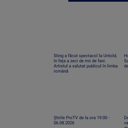
Sting a făcut spectacol la Untold,
H
în fața a zeci de mii de fani.
Sa
Artistul a salutat publicul în limba
de
română
Știrile ProTV de la ora 19:00 -
De
06.08.2026
va
de