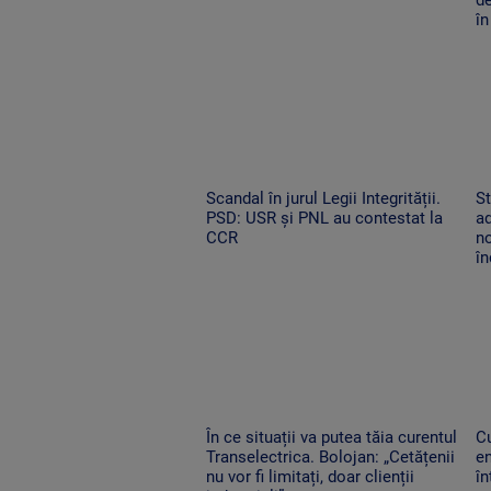
în
Scandal în jurul Legii Integrității.
St
PSD: USR și PNL au contestat la
ad
CCR
no
î
În ce situații va putea tăia curentul
C
Transelectrica. Bolojan: „Cetățenii
en
nu vor fi limitați, doar clienții
î