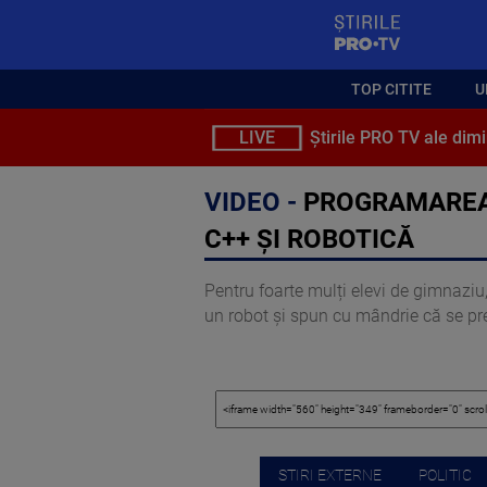
StirilePROTV
TOP CITITE
U
LIVE
Știrile PRO TV ale dimi
VIDEO -
PROGRAMAREA 
C++ ȘI ROBOTICĂ
Pentru foarte mulți elevi de gimnaziu
un robot și spun cu mândrie că se pre
STIRI EXTERNE
POLITIC