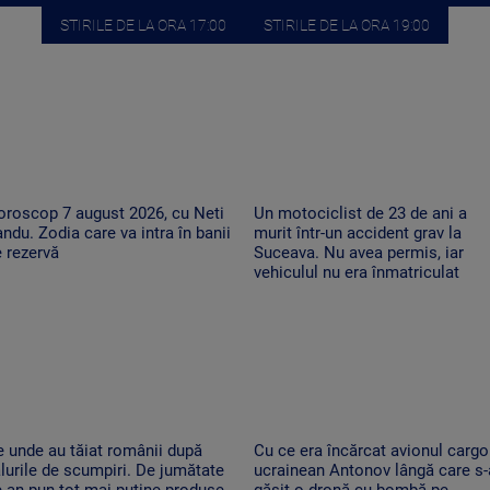
STIRILE DE LA ORA 17:00
STIRILE DE LA ORA 19:00
oroscop 7 august 2026, cu Neti
Un motociclist de 23 de ani a
ndu. Zodia care va intra în banii
murit într-un accident grav la
 rezervă
Suceava. Nu avea permis, iar
vehiculul nu era înmatriculat
 unde au tăiat românii după
Cu ce era încărcat avionul cargo
lurile de scumpiri. De jumătate
ucrainean Antonov lângă care s-
 an pun tot mai puține produse
găsit o dronă cu bombă pe