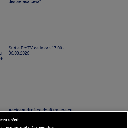
despre așa ceva”
Știrile ProTV de la ora 17:00 -
u
06.08.2026
se
Accident după ce două trailere cu
mașini au oprit pe drumul expres.
ntru a oferi:
Un TIR condus de un șofer neatent
le-a lovit
formanței reclamelor. Stocarea și/sau