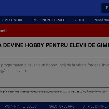
P
LTIMELE ȘTIRI
EMISIUNI INTEGRALE
VIDEO
ROMÂNIA,
neții
DEVINE HOBBY PENTRU ELEVII DE GIMN
, programarea a devenit un hobby. Încă de la vârste fragede, înv
gătesc de viitor.
ROMANIA, TE IUBESC!
INSPECTORUL PRO
STIRILE DIMINETI