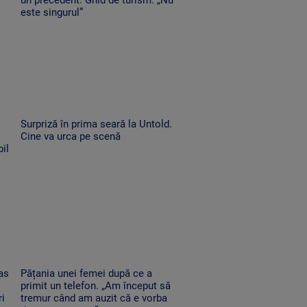
este singurul”
Surpriză în prima seară la Untold.
Cine va urca pe scenă
il
as
Pățania unei femei după ce a
primit un telefon. „Am început să
ri
tremur când am auzit că e vorba