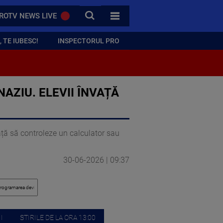
CAUTA
ROTV NEWS LIVE
TOATE CATEGORIILE
 TE IUBESC!
INSPECTORUL PRO
AZIU. ELEVII ÎNVAȚĂ
ață să controleze un calculator sau
30-06-2026 | 09:37
I
STIRILE DE LA ORA 13:00