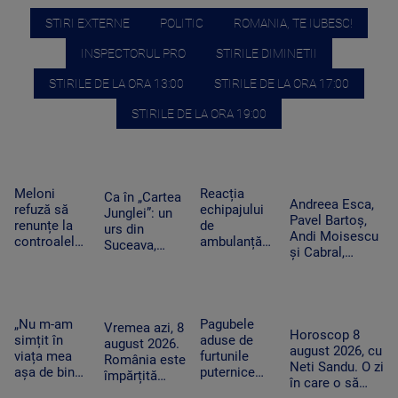
STIRI EXTERNE
POLITIC
ROMANIA, TE IUBESC!
INSPECTORUL PRO
STIRILE DIMINETII
STIRILE DE LA ORA 13:00
STIRILE DE LA ORA 17:00
STIRILE DE LA ORA 19:00
Meloni
Reacția
Ca în „Cartea
Andreea Esca,
refuză să
echipajului
Junglei”: un
Pavel Bartoș,
renunțe la
de
urs din
Andi Moisescu
controalele
ambulanță
Suceava,
și Cabral,
la frontieră
din Bacău
surprins în
surpriza PRO
după valul
acuzat că a
timp ce se
TV pe scena
de migranți
oprit la piață
scarpină de
UNTOLD. „Ne
din Ceuta.
în plină
copac,
vedem în
Spania
misiune.
„Nu m-am
Pagubele
precum
Vremea azi, 8
toamnă!”
Horoscop 8
ripostează
Pacient era
simțit în
aduse de
adevăratul
august 2026.
august 2026, cu
cu măsuri
un copil de
viața mea
furtunile
Baloo
România este
Neti Sandu. O zi
similare
nici 2 ani
așa de bine”
puternice
împărțită
în care o să
– fanii Two
care au lovit
între caniculă