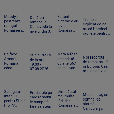
cheltuim cu
Feet, în
România
și furtună
măsură banii
extaz la
după
Summer
caniculă.
Well. „100
„Oamenii au
Moody’s
Furtuni
Dunărea
Trump a
din 10”
încercat să
păstrează
puternice au
rămâne la
explicat de ce
pentru
se ascundă”
ratingul
lovit
Cernavodă la
nu dă Ucrainei
artistul
României în
România
nivelul din 3
rachete pentru
american
categoria
după
august. În
Patriot: Nici
„recomandat
caniculă.
Ungaria,
Pentagonul nu
investiţiilor”,
Pagube după
debitul a
mai are foarte
cu
un Cod roşu
crescut cu 6
multe
perspectiva
de ploi
Ce face
Meta a fost
centimetri în
Știrile ProTV
Noi recorduri
negativă
torenţiale
Armata
amendată
ultimele 3
de la ora
de temperatură
Română
cu alte 567
zile la Paks
19:00 -
în Europa. Cea
când
de milioane
07.08.2026
mai caldă zi din
detectează
de dolari în
istoria
drone la
SUA.
Slovaciei. În
graniță.
Compania a
Italia au fost 48
Piloții de F-
fost
de grade
16 au 15
descrisă ca
Sadhguru,
„Am căutat
Produsele pe
Celsius
Medicii trag un
minute să
o „pacoste
interviu
mai multe
care românii
semnal de
decoleze
publică"
pentru Știrile
țări, dar
le cumpără
alarmă.
ProTV:
România a
fără să stea
Canicula și
„Mulți
câștigat”. De
pe gânduri în
frigul brusc pot