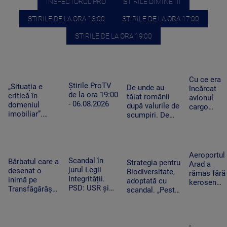
INSPECTORUL PRO
STIRILE DIMINETII
STIRILE DE LA ORA 13:00
STIRILE DE LA ORA 17:00
STIRILE DE LA ORA 19:00
Cu ce era
Știrile ProTV
„Situația e
De unde au
încărcat
de la ora 19:00
critică în
tăiat românii
avionul
- 06.08.2026
domeniul
după valurile de
cargo
imobiliar”.
scumpiri. De
ucrainean
Românii cu
jumătate de an
Antonov
credite
pun tot mai
lângă care
aprobate riscă
puține produse
s-a găsit o
să le piardă din
în coșul de
dronă cu
Aeroportul
cauza
Scandal în
cumpărături
Bărbatul care a
bombă pe
Strategia pentru
Arad a
blocajului de la
jurul Legii
desenat o
aeroportul
Biodiversitate,
rămas fără
ANCPI
Integrității.
inimă pe
din Leipzig
adoptată cu
kerosen
PSD: USR și
Transfăgărășan
scandal. „Peste
pentru o
PNL au
ar putea crea
noapte, PSD s-a
cursă spre
contestat la
un precedent.
trezit că mai
Antalya. O
CCR
Ghid de turism:
are încă 300 de
cisternă cu
„Nu este
amendamente”