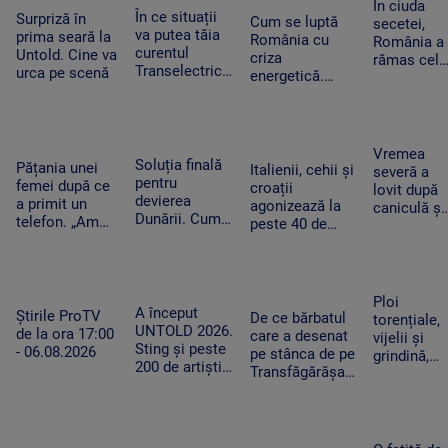
combustibi
În ciuda
singurul”
În ce situații
Surpriză în
nu a ajuns
Cum se luptă
secetei,
va putea tăia
prima seară la
la timp
România cu
România a
curentul
Untold. Cine va
criza
rămas cel
Transelectrica.
urca pe scenă
energetică.
mai mare
Bolojan:
Orașele au
exportator
„Cetățenii nu
devenit mai
de grâu din
vor fi limitați,
întunecate. „Nu
UE.
doar clienții
înseamnă că
Recoltele
Vremea
industriali”
Soluția finală
trebuie să ne
Pățania unei
au atins
Italienii, cehii și
severă a
pentru
întoarcem în
femei după ce
niveluri
croații
lovit după
devierea
beznă”
a primit un
record
agonizează la
caniculă și
Dunării. Cum
telefon. „Am
peste 40 de
secetă. Do
vor fi
început să
grade Celsius.
bărbați au
scufundate
tremur când
În Slovacia,
fost loviți
barjele care
am auzit că e
debitul Dunării
de trăsnet
trebuie să
vorba despre
are cel mai
în timp ce
Ploi
salveze
așa ceva”
A început
scăzut nivel
Știrile ProTV
se răcorea
De ce bărbatul
torențiale,
Reactorul 2 de
UNTOLD 2026.
de la ora 17:00
în Mureș
care a desenat
vijelii și
la Cernavodă
Sting și peste
- 06.08.2026
pe stânca de pe
grindină,
200 de artiști
Transfăgărășan
după o
urcă pe cele
ar putea fi
nouă zi de
nouă scene
primul amendat
foc. Zonel
din Cluj-
în Argeș pentru
în care se
Napoca
acest lucru
schimbă