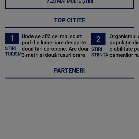
VEZI MAI MULTE ȘTIRI
TOP CITITE
Unde se află cel mai scurt
Organismul 
1
2
pod din lume care desparte
populație di
STIRI
două țări europene. Are doar
o abilitate p
STIRI
TURISM
3 metri și două fusuri orare
oamenilor nu
STIINTA
PARTENERI