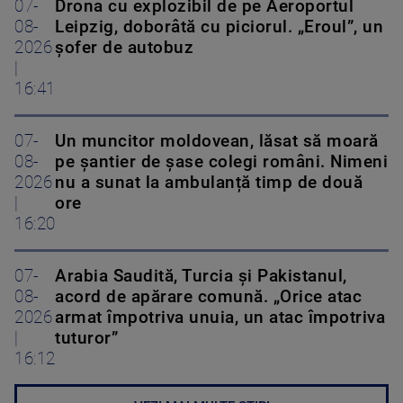
07-
Drona cu explozibil de pe Aeroportul
08-
Leipzig, doborâtă cu piciorul. „Eroul”, un
2026
șofer de autobuz
|
16:41
07-
Un muncitor moldovean, lăsat să moară
08-
pe șantier de șase colegi români. Nimeni
2026
nu a sunat la ambulanță timp de două
|
ore
16:20
07-
Arabia Saudită, Turcia și Pakistanul,
08-
acord de apărare comună. „Orice atac
2026
armat împotriva unuia, un atac împotriva
|
tuturor”
16:12