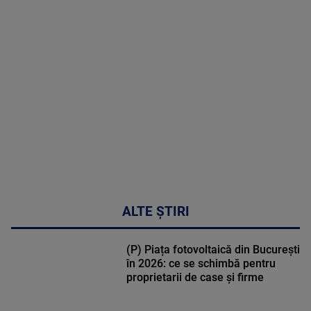
MAI
MULTE
DETALII
50:53
ALTE ȘTIRI
(P) Piața fotovoltaică din București
în 2026: ce se schimbă pentru
proprietarii de case și firme