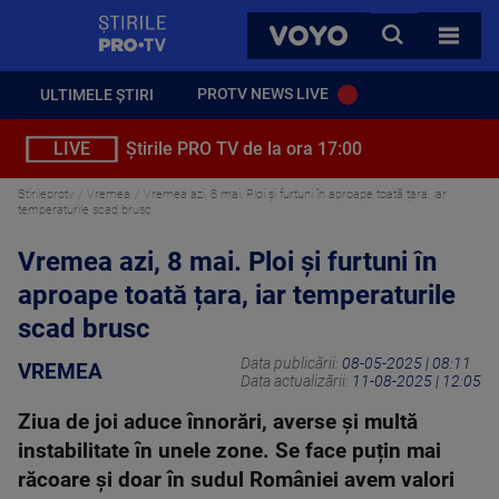
StirilePROTV
CAUTA
VOYO
TOATE 
PROTV NEWS LIVE
ULTIMELE ȘTIRI
LIVE
Știrile PRO TV de la ora 17:00
Stirileprotv
Vremea
Vremea azi, 8 mai. Ploi și furtuni în aproape toată țara, iar
temperaturile scad brusc
Vremea azi, 8 mai. Ploi și furtuni în
aproape toată țara, iar temperaturile
scad brusc
Data publicării:
08-05-2025 | 08:11
VREMEA
Data actualizării:
11-08-2025 | 12:05
Ziua de joi aduce înnorări, averse și multă
instabilitate în unele zone. Se face puțin mai
răcoare și doar în sudul României avem valori