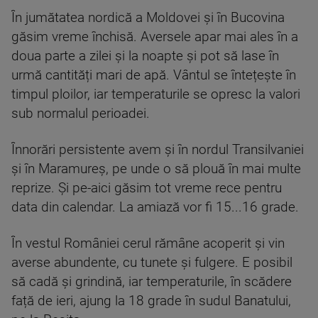
În jumătatea nordică a Moldovei și în Bucovina
găsim vreme închisă. Aversele apar mai ales în a
doua parte a zilei și la noapte și pot să lase în
urmă cantități mari de apă. Vântul se întețește în
timpul ploilor, iar temperaturile se opresc la valori
sub normalul perioadei.
Înnorări persistente avem și în nordul Transilvaniei
și în Maramureș, pe unde o să plouă în mai multe
reprize. Și pe-aici găsim tot vreme rece pentru
data din calendar. La amiază vor fi 15...16 grade.
În vestul României cerul rămâne acoperit și vin
averse abundente, cu tunete și fulgere. E posibil
să cadă și grindină, iar temperaturile, în scădere
față de ieri, ajung la 18 grade în sudul Banatului,