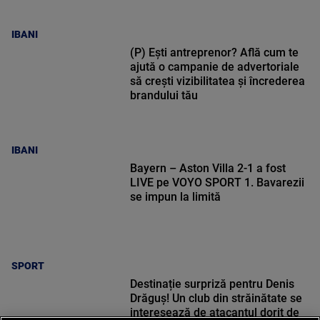
IBANI
(P) Ești antreprenor? Află cum te
ajută o campanie de advertoriale
să crești vizibilitatea și încrederea
brandului tău
IBANI
Bayern – Aston Villa 2-1 a fost
LIVE pe VOYO SPORT 1. Bavarezii
se impun la limită
SPORT
Destinație surpriză pentru Denis
Drăguș! Un club din străinătate se
interesează de atacantul dorit de