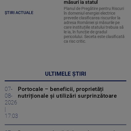
măsuri ia statul
Planul de Pregătire pentru Riscuri
ȘTIRI ACTUALE
în domeniul energiei electrice
prevede clasificarea riscurilor la
adresa României și măsurile pe
care instituțiile statului trebuia să
le ia, în funcție de gradul
pericolului. Seceta este clasificată
ca risc critic.
ULTIMELE ȘTIRI
07-
Portocale – beneficii, proprietăți
08-
nutriționale și utilizări surprinzătoare
2026
|
17:03