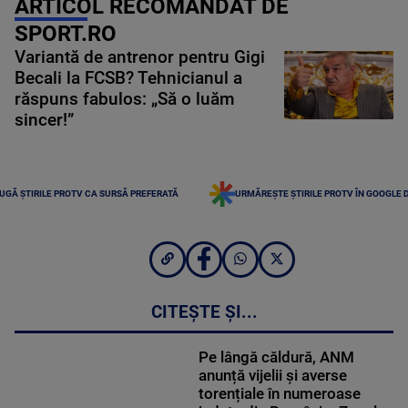
ARTICOL RECOMANDAT DE
SPORT.RO
Variantă de antrenor pentru Gigi
Becali la FCSB? Tehnicianul a
răspuns fabulos: „Să o luăm
sincer!”
UGĂ ȘTIRILE PROTV CA SURSĂ PREFERATĂ
URMĂREȘTE ȘTIRILE PROTV ÎN GOOGLE 
CITEȘTE ȘI...
Pe lângă căldură, ANM
anunță vijelii și averse
torențiale în numeroase