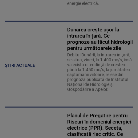
energie electrică.
Dunărea crește ușor la
intrarea în țară. Ce
prognoze au făcut hidrologii
pentru următoarele zile
Debitul Dunării, la intrarea în ţară,
se situa, vineri, la 1.400 mc/s, însă
va exista o tendinţă de creştere
ȘTIRI ACTUALE
până la 1.450 mc/s, la jumătatea
săptămânii viitoare, reiese din
prognoza publicată de Institutul
Naţional de Hidrologie şi
Gospodărire a Apelor.
Planul de Pregătire pentru
Riscuri în domeniul energiei
electrice (PPR). Seceta,
clasificată risc critic. Ce