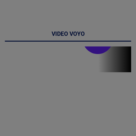
VIDEO VOYO
Stirile PRO TV
Stirile PRO
TV # 13.00 -
07 August
2026