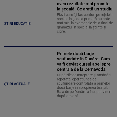
avea rezultate mai proaste
la școală. Ce arată un studiu
Elevii care îşi fac conturi pe rețelele
sociale în școala primară au note
mai mici la examenele de la final de
STIRI EDUCATIE
gimnaziu, în special la științe și
citire.
Primele două barje
scufundate în Dunăre. Cum
va fi deviat cursul apei spre
centrala de la Cernavodă
După zile de așteptare și amânări
repetate, operațiunea de
scufundare controlată a primelor
ȘTIRI ACTUALE
două barje în apropierea brațului
Bala de pe Dunăre a început vineri
după-amiază.