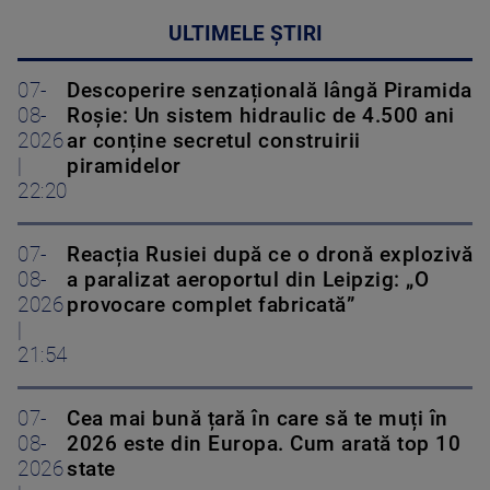
ULTIMELE ȘTIRI
07-
Descoperire senzațională lângă Piramida
08-
Roșie: Un sistem hidraulic de 4.500 ani
2026
ar conține secretul construirii
|
piramidelor
22:20
07-
Reacția Rusiei după ce o dronă explozivă
08-
a paralizat aeroportul din Leipzig: „O
2026
provocare complet fabricată”
|
21:54
07-
Cea mai bună țară în care să te muți în
08-
2026 este din Europa. Cum arată top 10
2026
state