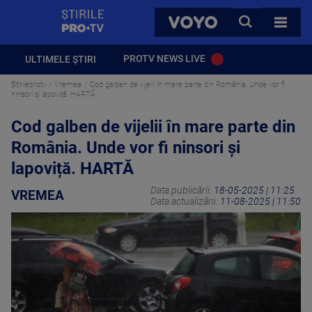
StirilePROTV
CAUTA
VOYO
TOATE 
PROTV NEWS LIVE
ULTIMELE ȘTIRI
Stirileprotv
Vremea
Cod galben de vijelii în mare parte din România. Unde vor fi
ninsori și lapoviță. HARTĂ
Cod galben de vijelii în mare parte din
România. Unde vor fi ninsori și
lapoviță. HARTĂ
Data publicării:
18-05-2025 | 11:25
VREMEA
Data actualizării:
11-08-2025 | 11:50