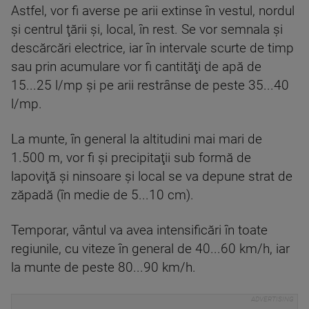
Astfel, vor fi averse pe arii extinse în vestul, nordul
şi centrul ţării şi, local, în rest. Se vor semnala şi
descărcări electrice, iar în intervale scurte de timp
sau prin acumulare vor fi cantităţi de apă de
15...25 l/mp şi pe arii restrânse de peste 35...40
l/mp.
La munte, în general la altitudini mai mari de
1.500 m, vor fi şi precipitaţii sub formă de
lapoviţă şi ninsoare şi local se va depune strat de
zăpadă (în medie de 5...10 cm).
Temporar, vântul va avea intensificări în toate
regiunile, cu viteze în general de 40...60 km/h, iar
la munte de peste 80...90 km/h.