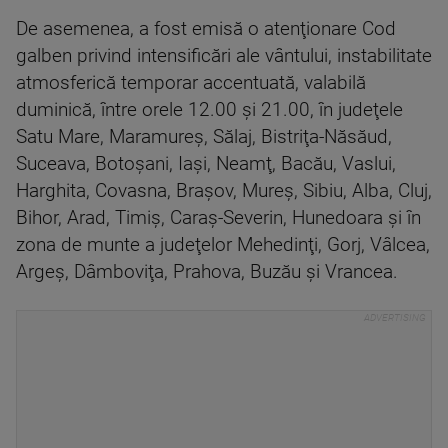
De asemenea, a fost emisă o atenţionare Cod
galben privind intensificări ale vântului, instabilitate
atmosferică temporar accentuată, valabilă
duminică, între orele 12.00 şi 21.00, în judeţele
Satu Mare, Maramureş, Sălaj, Bistriţa-Năsăud,
Suceava, Botoşani, Iaşi, Neamţ, Bacău, Vaslui,
Harghita, Covasna, Braşov, Mureş, Sibiu, Alba, Cluj,
Bihor, Arad, Timiş, Caraş-Severin, Hunedoara şi în
zona de munte a judeţelor Mehedinţi, Gorj, Vâlcea,
Argeş, Dâmboviţa, Prahova, Buzău şi Vrancea.