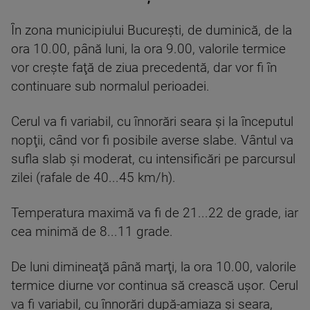
În zona municipiului Bucureşti, de duminică, de la
ora 10.00, până luni, la ora 9.00, valorile termice
vor creşte faţă de ziua precedentă, dar vor fi în
continuare sub normalul perioadei.
Cerul va fi variabil, cu înnorări seara şi la începutul
nopţii, când vor fi posibile averse slabe. Vântul va
sufla slab şi moderat, cu intensificări pe parcursul
zilei (rafale de 40...45 km/h).
Temperatura maximă va fi de 21...22 de grade, iar
cea minimă de 8...11 grade.
De luni dimineaţă până marţi, la ora 10.00, valorile
termice diurne vor continua să crească uşor. Cerul
va fi variabil, cu înnorări după-amiaza şi seara,