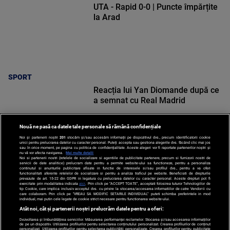
UTA - Rapid 0-0 | Puncte împărțite
la Arad
SPORT
Reacția lui Yan Diomande după ce
a semnat cu Real Madrid
Nouă ne pasă ca datele tale personale să rămână confidențiale
Noi și partenerii noștri
201
stocăm și/sau accesăm informații pe dispozitivul dvs., precum identificatorii cookie
unici pentru prelucrarea datelor cu caracter personal. Puteți accepta sau gestiona alegerile dvs. făcând clic mai jos
sau în orice moment, pe pagina cu politica de confidențialitate. Aceste alegeri vor fi raportate partenerilor noștri și
nu vă vor afecta navigarea.
Mai multe detalii
Noi si partenerii nostri (retelele de socializare si agentiile de publicitate partenere, precum si furnizorii nostri de
SPORT
servicii de date analitice) prelucram date pentru a permite website-ului sa functioneze, pentru a personaliza
continutul si anunturile publicitare afisate in functie de interesele si/sau profilul dvs., pentru a va oferi
functionalitati aferente retelelor de socializare si pentru a analiza traficul pe website. Beneficiati de drepturile
prevazute de art. 15-22 din GDPR in legatura cu prelucrarea datelor cu caracter personal. Aceste drepturi pot fi
exercitate prin modalitatea indicata
aici
. Prin click pe “ACCEPT TOATE”, acceptati folosirea tuturor Tehnologiilor de
tip Cookie, care implica inclusiv acceptul dvs. cu privire la stocarea/accesarea informatiilor de catre Vendor-ii cu
care colaboram. Prin click pe “VREAU SA MODIFIC SETARILE INDIVIDUAL” puteti schimba preferintele in mod
individual, mai putin cele legate de cookie strict necesare pentru functionarea website-ului.
Atât noi, cât și partenerii noștri prelucrăm datele pentru a oferi:
Dezvoltarea și îmbunătățirea serviciilor. Măsurarea performanței reclamelor. Stocarea și/sau accesarea informațiilor
de pe un dispozitiv. Utilizarea profilurilor pentru selectarea conținutului personalizat. Crearea profilurilor de conținut
personalizat. Utilizarea profilurilor pentru selectarea publicității personalizate. Crearea profilurilor pentru publicitate