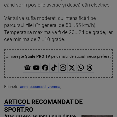
când vor fi posibile averse şi descărcări electrice.
Vântul va sufla moderat, cu intensificări pe
parcursul zilei (în general de 50...55 km/h).
Temperatura maximă va fi de 23...24 de grade, iar
cea minimă de 7...10 grade.
Urmărește
Știrile PRO TV
pe canalul de social media preferat:
Etichete:
anm
,
bucuresti
,
vremea
,
ARTICOL RECOMANDAT DE
SPORT.RO
Atac rusesc asupra unuia dintre