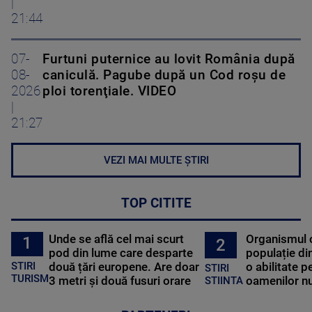
|
21:44
07-
Furtuni puternice au lovit România după
08-
caniculă. Pagube după un Cod roşu de
2026
ploi torenţiale. VIDEO
|
21:27
VEZI MAI MULTE ȘTIRI
TOP CITITE
Unde se află cel mai scurt
Organismul 
1
2
pod din lume care desparte
populație di
STIRI
două țări europene. Are doar
o abilitate p
STIRI
TURISM
3 metri și două fusuri orare
oamenilor nu
STIINTA