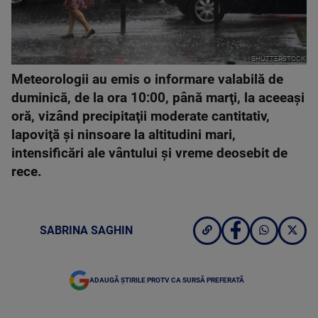
SHUTTERSTOCK
Meteorologii au emis o informare valabilă de
duminică, de la ora 10:00, până marţi, la aceeaşi
oră, vizând precipitaţii moderate cantitativ,
lapoviţă şi ninsoare la altitudini mari,
intensificări ale vântului şi vreme deosebit de
rece.
SABRINA SAGHIN
ADAUGĂ ȘTIRILE PROTV CA SURSĂ PREFERATĂ