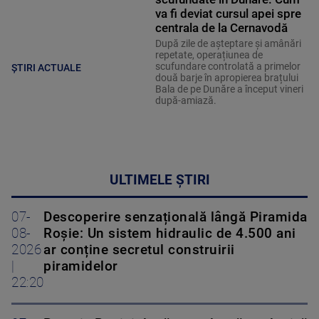
va fi deviat cursul apei spre
centrala de la Cernavodă
După zile de așteptare și amânări
repetate, operațiunea de
scufundare controlată a primelor
ȘTIRI ACTUALE
două barje în apropierea brațului
Bala de pe Dunăre a început vineri
după-amiază.
ULTIMELE ȘTIRI
07-
Descoperire senzațională lângă Piramida
08-
Roșie: Un sistem hidraulic de 4.500 ani
2026
ar conține secretul construirii
|
piramidelor
22:20