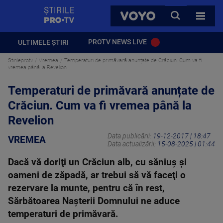
StirilePROTV
CAUTA
VOYO
TOATE 
PROTV NEWS LIVE
ULTIMELE ȘTIRI
Stirileprotv
Vremea
Temperaturi de primăvară anunțate de Crăciun. Cum va fi
vremea până la Revelion
Temperaturi de primăvară anunțate de
Crăciun. Cum va fi vremea până la
Revelion
Data publicării:
19-12-2017 | 18:47
VREMEA
Data actualizării:
15-08-2025 | 01:44
Dacă vă doriţi un Crăciun alb, cu săniuş şi
oameni de zăpadă, ar trebui să vă faceţi o
rezervare la munte, pentru că în rest,
Sărbătoarea Naşterii Domnului ne aduce
temperaturi de primăvară.