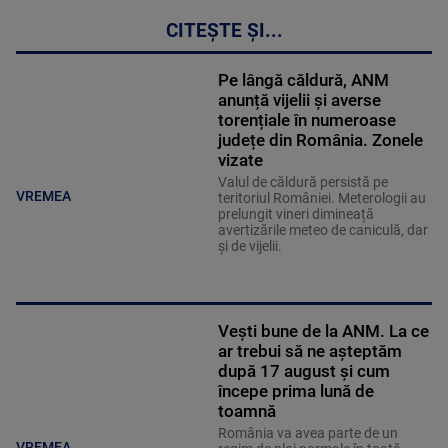
CITEȘTE ȘI...
Pe lângă căldură, ANM
anunță vijelii și averse
torențiale în numeroase
județe din România. Zonele
vizate
Valul de căldură persistă pe
VREMEA
teritoriul României. Meterologii au
prelungit vineri dimineață
avertizările meteo de caniculă, dar
și de vijelii.
Vești bune de la ANM. La ce
ar trebui să ne așteptăm
după 17 august și cum
începe prima lună de
toamnă
România va avea parte de un
VREMEA