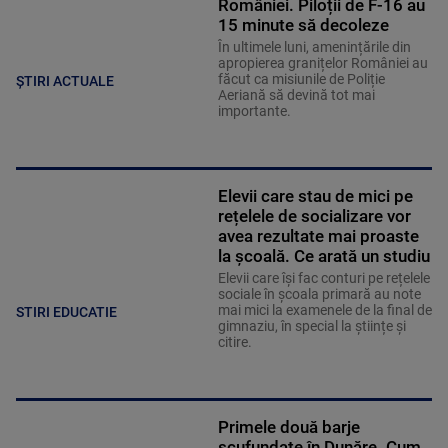
României. Piloții de F-16 au
15 minute să decoleze
În ultimele luni, amenințările din
apropierea granițelor României au
făcut ca misiunile de Poliție
ȘTIRI ACTUALE
Aeriană să devină tot mai
importante.
Elevii care stau de mici pe
rețelele de socializare vor
avea rezultate mai proaste
la școală. Ce arată un studiu
Elevii care îşi fac conturi pe rețelele
sociale în școala primară au note
mai mici la examenele de la final de
STIRI EDUCATIE
gimnaziu, în special la științe și
citire.
Primele două barje
scufundate în Dunăre. Cum