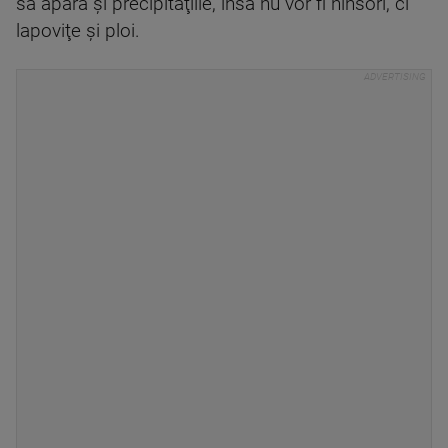
să apară şi precipitaţiile, însă nu vor fi ninsori, ci
lapoviţe şi ploi.