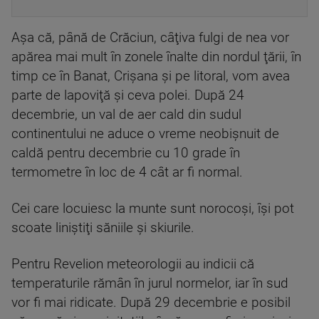
Aşa că, până de Crăciun, câţiva fulgi de nea vor
apărea mai mult în zonele înalte din nordul ţării, în
timp ce în Banat, Crișana şi pe litoral, vom avea
parte de lapoviţă şi ceva polei. După 24
decembrie, un val de aer cald din sudul
continentului ne aduce o vreme neobişnuit de
caldă pentru decembrie cu 10 grade în
termometre în loc de 4 cât ar fi normal.
Cei care locuiesc la munte sunt norocoşi, îşi pot
scoate liniştiţi săniile şi skiurile.
Pentru Revelion meteorologii au indicii că
temperaturile rămân în jurul normelor, iar în sud
vor fi mai ridicate. După 29 decembrie e posibil