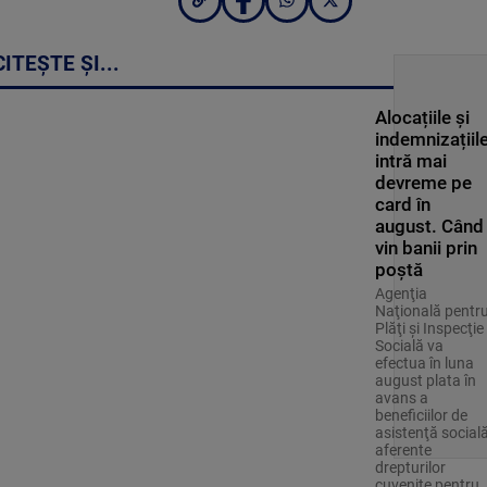
CITEȘTE ȘI...
Alocațiile și
indemnizațiil
intră mai
devreme pe
card în
august. Când
vin banii prin
poștă
Agenţia
Naţională pentr
Plăţi şi Inspecţie
Socială va
efectua în luna
august plata în
avans a
beneficiilor de
asistenţă social
aferente
drepturilor
cuvenite pentru