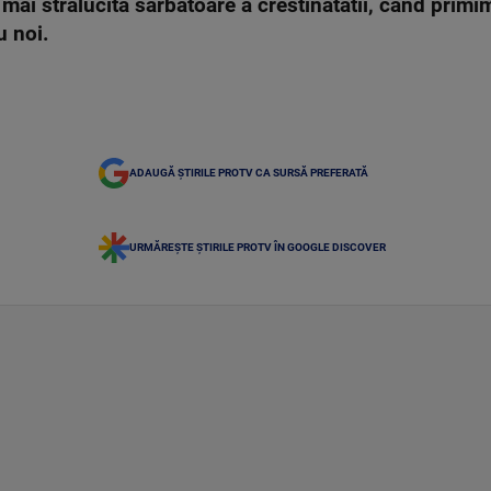
mai stralucita sarbatoare a crestinatatii, cand primim
u noi.
ADAUGĂ ȘTIRILE PROTV CA SURSĂ PREFERATĂ
URMĂREȘTE ȘTIRILE PROTV ÎN GOOGLE DISCOVER