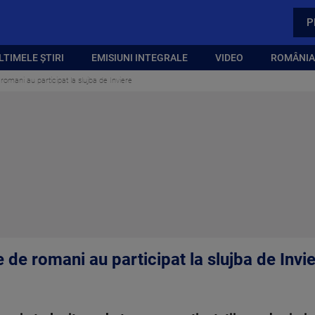
P
LTIMELE ȘTIRI
EMISIUNI INTEGRALE
VIDEO
ROMÂNIA,
 romani au participat la slujba de Inviere
e de romani au participat la slujba de Invi