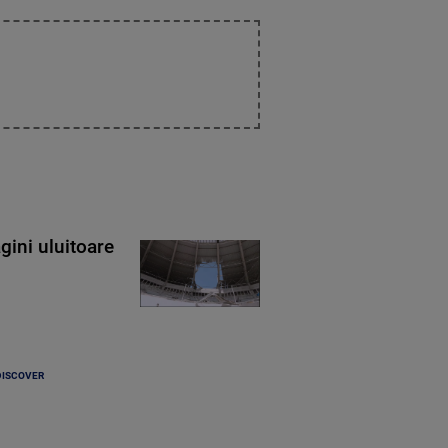
gini uluitoare
DISCOVER