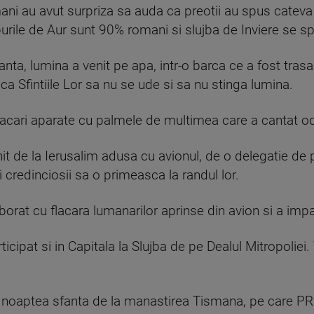
romani au avut surpriza sa auda ca preotii au spus cateva
purile de Aur sunt 90% romani si slujba de Inviere se s
anta, lumina a venit pe apa, intr-o barca ce a fost tras
a Sfintiile Lor sa nu se ude si sa nu stinga lumina.
flacari aparate cu palmele de multimea care a cantat od
t de la Ierusalim adusa cu avionul, de o delegatie de p
i credinciosii sa o primeasca la randul lor.
rat cu flacara lumanarilor aprinse din avion si a imparti
ipat si in Capitala la Slujba de pe Dealul Mitropoliei. V
n noaptea sfanta de la manastirea Tismana, pe care PRO