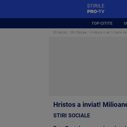
StirilePROTV
TOP CITITE
U
Stirileprotv
Stiri Sociale
Hristos a inviat! Milioane de
Hristos a inviat! Milioan
STIRI SOCIALE