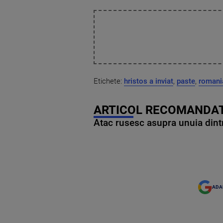
Etichete:
hristos a inviat
,
paste
,
romani
ARTICOL RECOMANDAT
Atac rusesc asupra unuia dintr
ADA