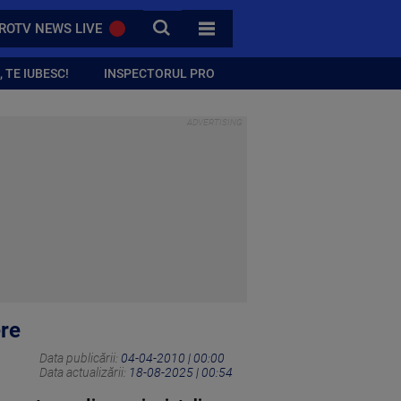
CAUTA
ROTV NEWS LIVE
TOATE CATEGORIILE
 TE IUBESC!
INSPECTORUL PRO
ere
Data publicării:
04-04-2010 | 00:00
Data actualizării:
18-08-2025 | 00:54