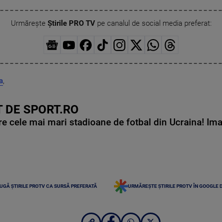
Urmărește
Știrile PRO TV
pe canalul de social media preferat:
a
,
 DE SPORT.RO
e cele mai mari stadioane de fotbal din Ucraina! Ima
UGĂ ȘTIRILE PROTV CA SURSĂ PREFERATĂ
URMĂREȘTE ȘTIRILE PROTV ÎN GOOGLE 